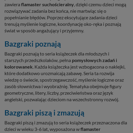
zawiera
flamaster suchościeralny
, dzięki czemu dzieci mogą
rozwiązywać zadania bez końca, nie martwiąc się o
popełnianie błędów. Poprzez ekscytujące zadania dzieci
trenują myślenie logiczne, koordynację oko-ręka i poznają
świat w sposób angażujący i przyjemny.
Bazgraki poznają
Bazgraki poznają to seria książeczek dla młodszych i
starszych przedszkolaków, pełna
pomysłowych zadań i
kolorowanek
. Każda książeczka jest wzbogacona o naklejki,
które dodatkowo urozmaicają zabawę. Seria ta rozwija
wiedzę o świecie, spostrzegawczość, myślenie logiczne oraz
zasób słownictwa i wyobraźnię. Tematyka obejmuje figury
geometryczne, litery, liczby, przeciwieństwa oraz język
angielski, pozwalając dzieciom na wszechstronny rozwój.
Bazgraki piszą i zmazują
Bazgraki piszą i zmazują to seria książeczek przeznaczona dla
dzieci w wieku 3-6 lat, wyposażona w
flamaster