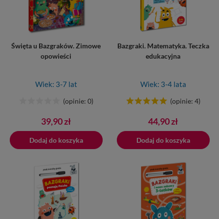
Święta u Bazgraków. Zimowe
Bazgraki. Matematyka. Teczka
opowieści
edukacyjna
Wiek: 3-7 lat
Wiek: 3-4 lata
(opinie: 0)
(opinie: 4)
Cena
Cena
39,90 zł
44,90 zł
Dodaj do koszyka
Dodano do koszyka
Dodaj do koszyka