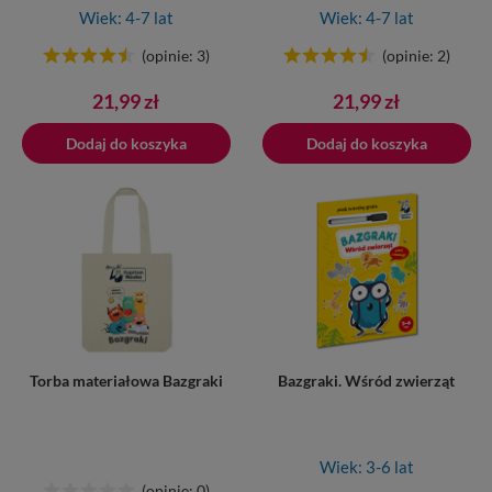
Wiek: 4-7 lat
Wiek: 4-7 lat
(opinie: 3)
(opinie: 2)
Cena
Cena
21,99 zł
21,99 zł
Dodaj do koszyka
Dodano do koszyka
Dodaj do koszyka
Torba materiałowa Bazgraki
Bazgraki. Wśród zwierząt
Wiek: 3-6 lat
(opinie: 0)