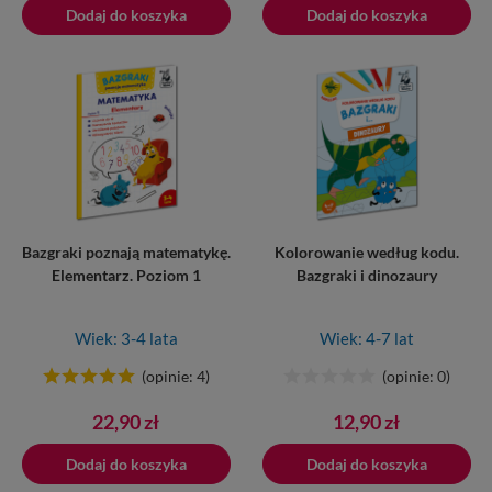
Dodaj do koszyka
Dodano do koszyka
Dodaj do koszyka
Bazgraki poznają matematykę.
Kolorowanie według kodu.
Elementarz. Poziom 1
Bazgraki i dinozaury
Wiek: 3-4 lata
Wiek: 4-7 lat
(opinie: 4)
(opinie: 0)
Cena
Cena
22,90 zł
12,90 zł
Dodaj do koszyka
Dodano do koszyka
Dodaj do koszyka