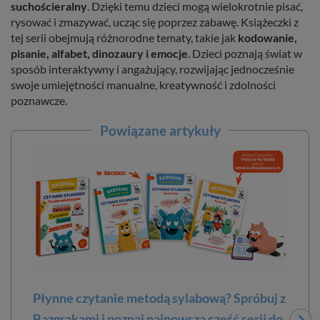
suchościeralny
. Dzięki temu dzieci mogą wielokrotnie pisać,
rysować i zmazywać, ucząc się poprzez zabawę. Książeczki z
tej serii obejmują różnorodne tematy, takie jak
kodowanie,
pisanie, alfabet, dinozaury i emocje
. Dzieci poznają świat w
sposób interaktywny i angażujący, rozwijając jednocześnie
swoje umiejętności manualne, kreatywność i zdolności
poznawcze.
Powiązane artykuły
Płynne czytanie metodą sylabową? Spróbuj z
Nau
Bazgrakami i poznaj najnowszą część serii do
uwa