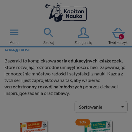

menu
0
Menu
Szukaj
Zaloguj się
Twój koszyk
Bazgraki
Bazgraki to kompleksowa
seria edukacyjnych książeczek
,
które rozwijają różnorodne umiejętności dzieci, zapewniając
jednocześnie mnóstwo radości i satysfakcji z nauki. Każda z
tych serii jest zaprojektowana tak, aby wspierać
wszechstronny rozwój najmłodszych
poprzez ciekawe i
inspirujące zadania oraz zabawy.

Sortowanie
TOP