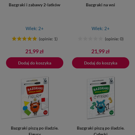
Bazgraki i zabawy 2-latków
Bazgraki na wsi
Wiek: 2+
Wiek: 2+
(opinie: 1)
(opinie: 0)
Cena
Cena
21,99 zł
21,99 zł
Dodaj do koszyka
Dodano do koszyka
Dodaj do koszyka
Bazgraki piszą po śladzie.
Bazgraki piszą po śladzie.
Figury
Cyferki