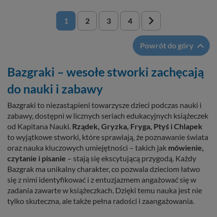

1
2
3
4

Powrót do góry
Bazgraki – wesołe stworki zachęcają
do nauki i zabawy
Bazgraki to niezastąpieni towarzysze dzieci podczas nauki i
zabawy, dostępni w licznych seriach edukacyjnych książeczek
od Kapitana Nauki.
Rządek, Gryzka, Fryga, Ptyś i Chlapek
to wyjątkowe stworki, które sprawiają, że poznawanie świata
oraz nauka kluczowych umiejętności – takich jak
mówienie,
czytanie i pisanie
– stają się ekscytującą przygodą. Każdy
Bazgrak ma unikalny charakter, co pozwala dzieciom łatwo
się z nimi identyfikować i z entuzjazmem angażować się w
zadania zawarte w książeczkach. Dzięki temu nauka jest nie
tylko skuteczna, ale także pełna radości i zaangażowania.