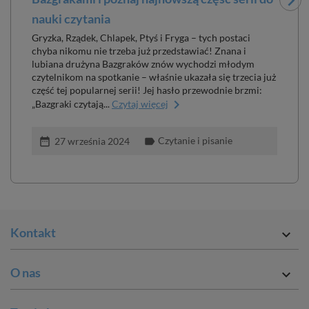
nauki czytania
W t
ułat
Gryzka, Rządek, Chlapek, Ptyś i Fryga – tych postaci
stan
chyba nikomu nie trzeba już przedstawiać! Znana i
lubiana drużyna Bazgraków znów wychodzi młodym
czytelnikom na spotkanie – właśnie ukazała się trzecia już
część tej popularnej serii! Jej hasło przewodnie brzmi:
keyboard_arrow_right
„Bazgraki czytają...
Czytaj więcej
date_ran
Czytanie i pisanie
date_range
label
27 września 2024
Kontakt

O nas
