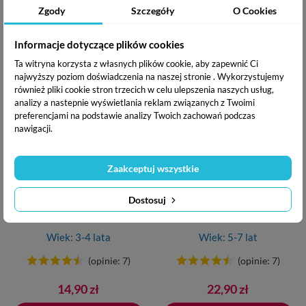
Cena
Cena
26,99 zł
14,90 zł
Zgody
Szczegóły
O Cookies
Dodaj do koszyka
Dodano do koszyka
Dodaj do koszyka
Informacje dotyczące plików cookies
Ta witryna korzysta z własnych plików cookie, aby zapewnić Ci
najwyższy poziom doświadczenia na naszej stronie . Wykorzystujemy
również pliki cookie stron trzecich w celu ulepszenia naszych usług,
analizy a nastepnie wyświetlania reklam związanych z Twoimi
preferencjami na podstawie analizy Twoich zachowań podczas
nawigacji.
Zaakceptuj wszystkie
Bazgraki poznają matematykę.
Bazgraki ćwiczą matematykę.
Ćwiczenia. Poziom 1
Elementarz. Poziom 2
Dostosuj
Wiek: 3-4 lata
Wiek: 5-7 lat
(opinie: 7)
(opinie: 7)
Cena
Cena
14,90 zł
22,90 zł