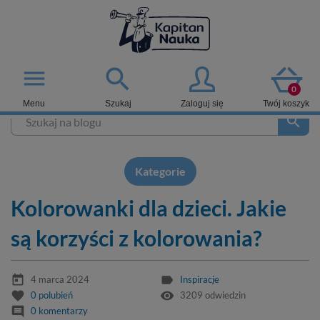

menu
0
Menu
Szukaj
Zaloguj się
Twój koszyk
search
Kategorie
Kolorowanki dla dzieci. Jakie
są korzyści z kolorowania?
today
label
4 marca 2024
Inspiracje
favorite
remove_red_eye
0
polubień
3209 odwiedzin
comment
0 komentarzy