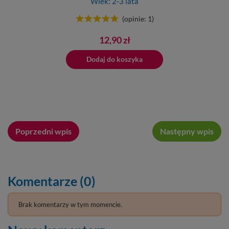
Wiek: 2-3 lata
(opinie: 1)
Cena
12,90 zł
ano do koszyka
Dodaj do koszyka
Dodano do 
Poprzedni wpis
Następny wpis
Komentarze (0)
Brak komentarzy w tym momencie.