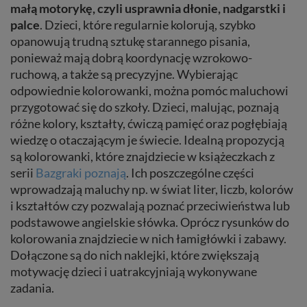
małą motorykę, czyli usprawnia dłonie, nadgarstki i
palce
. Dzieci, które regularnie kolorują, szybko
opanowują trudną sztukę starannego pisania,
ponieważ mają dobrą koordynację wzrokowo-
ruchową, a także są precyzyjne. Wybierając
odpowiednie kolorowanki, można pomóc maluchowi
przygotować się do szkoły. Dzieci, malując, poznają
różne kolory, kształty, ćwiczą pamięć oraz pogłębiają
wiedzę o otaczającym je świecie. Idealną propozycją
są kolorowanki, które znajdziecie w książeczkach z
serii
Bazgraki poznają
. Ich poszczególne części
wprowadzają maluchy np. w świat liter, liczb, kolorów
i kształtów czy pozwalają poznać przeciwieństwa lub
podstawowe angielskie słówka. Oprócz rysunków do
kolorowania znajdziecie w nich łamigłówki i zabawy.
Dołączone są do nich naklejki, które zwiększają
motywację dzieci i uatrakcyjniają wykonywane
zadania.