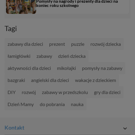
Pomysły na nagrody i prezenty dla dzieci na
koniec roku szkolnego
Tagi
zabawy dla dzieci
prezent
puzzle
rozwój dziecka
łamigłówki
zabawy
dzień dziecka
aktywności dla dzieci
mikołajki
pomysły na zabawy
bazgraki
angielski dla dzieci
wakacje z dzieckiem
DIY
rozwój
zabawy w przedszkolu
gry dla dzieci
Dzień Mamy
do pobrania
nauka
Kontakt
