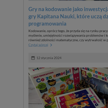
Gry na kodowanie jako inwestycja
gry Kapitana Nauki, które uczą d
programowania
Kodowanie, oprócz tego, że przyda się na rynku pracy 
myślenie, umiejętności rozwiązywania problemów i k
również zdolności matematyczne, czy wytrwałość w 
keyboard_arrow_right
Czytaj więcej
date_range
12 stycznia 2024