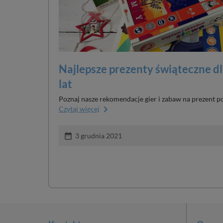
Najlepsze prezenty świąteczne dl
lat
Poznaj nasze rekomendacje gier i zabaw na prezent p
keyboard_arrow_right
Czytaj więcej
date_range
3 grudnia 2021