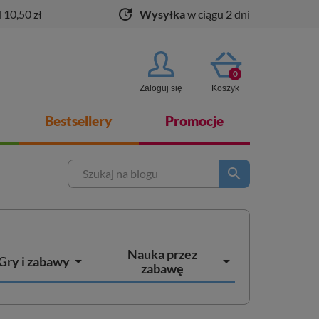
update
 10,50 zł
Wysyłka
w ciągu 2 dni
0
Zaloguj się
Koszyk
Bestsellery
Promocje
search
Nauka przez


Gry i zabawy
zabawę