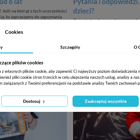
od 6 lat
Pytania i odpowiedzi.
dzieci?
 Jeśli na którąś z tych uroczystości
cia, to zapraszamy do zapoznania
Quizy to bardzo popularny na cały
na odgadywaniu odpowiedzi na pyt
Cookies
date_range
perm_identity
11 marca 2024
Aldona
y
Szczegóły
O 
czące plików cookies
a z własnych plików cookie, aby zapewnić Ci najwyższy poziom doświadczenia na
ież pliki cookie stron trzecich w celu ulepszenia naszych usług, analizy a na
m związanych z Twoimi preferencjami na podstawie analizy Twoich zachowań p
Dostosuj
Zaakceptuj wszystkie