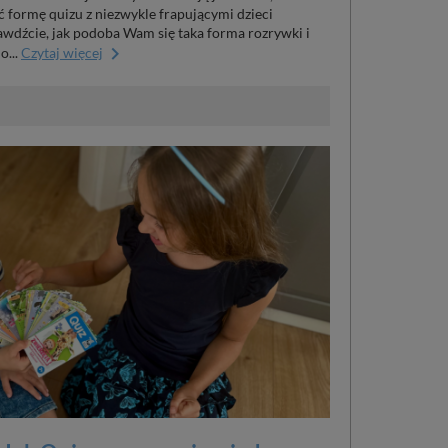
yć formę quizu z niezwykle frapującymi dzieci
wdźcie, jak podoba Wam się taka forma rozrywki i
keyboard_arrow_right
o...
Czytaj więcej