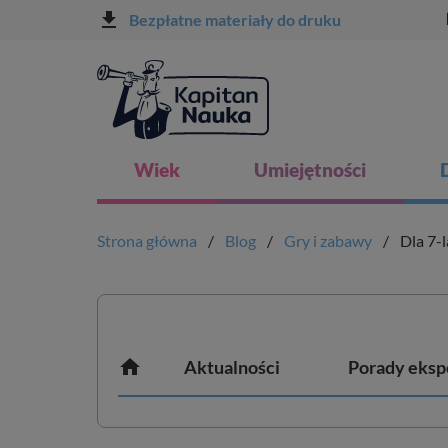
file_download
l
Bezpłatne materiały do druku
Wiek
Umiejętności
Strona główna
Blog
Gry i zabawy
Dla 7-l

Aktualności
Porady eksp