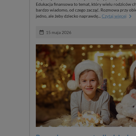
Edukacja finansowa to temat, który wielu rodziców chę
bardzo wiadomo, od czego zacząć. Rozmowa przy ob
keyboard_arrow_right
jedno, ale żeby dziecko naprawdę...
Czytaj więcej
date_range
15 maja 2026