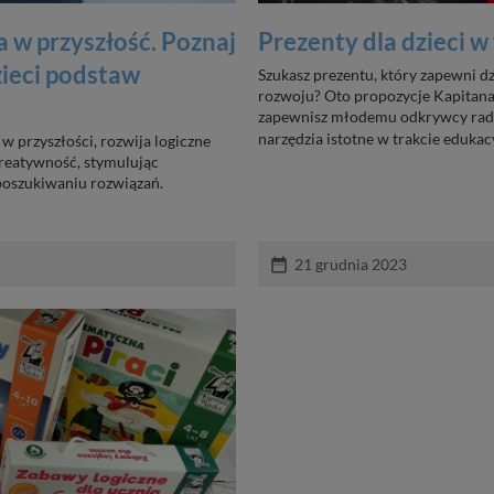
 w przyszłość. Poznaj
Prezenty dla dzieci w
zieci podstaw
Szukasz prezentu, który zapewni 
rozwoju? Oto propozycje Kapitana 
zapewnisz młodemu odkrywcy radoś
narzędzia istotne w trakcie edukacy
w przyszłości, rozwija logiczne
reatywność, stymulując
poszukiwaniu rozwiązań.
date_range
21 grudnia 2023