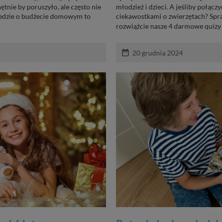
tnie by poruszyło, ale często nie
młodzież i dzieci. A jeśliby połącz
iedzie o budżecie domowym to
ciekawostkami o zwierzętach? Spra
rozwiążcie nasze 4 darmowe quizy 
date_range
20 grudnia 2024