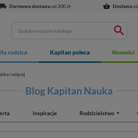
ocal_shipping
shopping_basket
Darmowa dostawa
od 200 zł
Dostawa
od

Dla rodzica
Kapitan poleca
Nowości
atka i więcej
Blog Kapitan Nauka

erta
Inspiracje
Rodzicielstwo