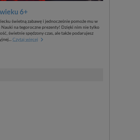
 wieku 6+
dziecku świetną zabawę i jednocześnie pomoże mu w
Nauki na tegoroczne prezenty! Dzięki nim nie tylko
ć, świetnie spędzony czas, ale także podarujesz
keyboard_arrow_right
jnej...
Czytaj więcej