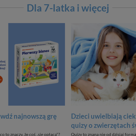
Dla 7-latka i więcej
rawdź najnowszą grę
Dzieci uwielbiają ci
quizy o zwierzętach ś
o to znaczy, że coś „się opłaca"?
Quizy to znana nie od dzisiaj forma