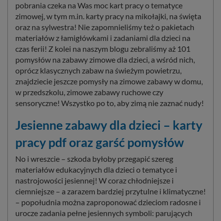
pobrania czeka na Was moc kart pracy o tematyce
zimowej, w tym m.in. karty pracy na mikołajki, na święta
oraz na sylwestra! Nie zapomnieliśmy też o pakietach
materiałów z łamigłówkami i zadaniami dla dzieci na
czas ferii! Z kolei na naszym blogu zebraliśmy aż 101
pomysłów na zabawy zimowe dla dzieci, a wśród nich,
oprócz klasycznych zabaw na świeżym powietrzu,
znajdziecie jeszcze pomysły na zimowe zabawy w domu,
w przedszkolu, zimowe zabawy ruchowe czy
sensoryczne! Wszystko po to, aby zimą nie zaznać nudy!
Jesienne zabawy dla dzieci – karty
pracy pdf oraz garść pomysłów
No i wreszcie – szkoda byłoby przegapić szereg
materiałów edukacyjnych dla dzieci o tematyce i
nastrojowości jesiennej! W coraz chłodniejsze i
ciemniejsze – a zarazem bardziej przytulne i klimatyczne!
– popołudnia można zaproponować dzieciom radosne i
urocze zadania pełne jesiennych symboli: parujących