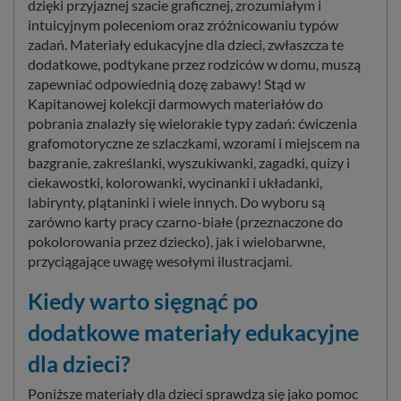
dzięki przyjaznej szacie graficznej, zrozumiałym i
intuicyjnym poleceniom oraz zróżnicowaniu typów
zadań. Materiały edukacyjne dla dzieci, zwłaszcza te
dodatkowe, podtykane przez rodziców w domu, muszą
zapewniać odpowiednią dozę zabawy! Stąd w
Kapitanowej kolekcji darmowych materiałów do
pobrania znalazły się wielorakie typy zadań: ćwiczenia
grafomotoryczne ze szlaczkami, wzorami i miejscem na
bazgranie, zakreślanki, wyszukiwanki, zagadki, quizy i
ciekawostki, kolorowanki, wycinanki i układanki,
labirynty, plątaninki i wiele innych. Do wyboru są
zarówno karty pracy czarno-białe (przeznaczone do
pokolorowania przez dziecko), jak i wielobarwne,
przyciągające uwagę wesołymi ilustracjami.
Kiedy warto sięgnąć po
dodatkowe materiały edukacyjne
dla dzieci?
Poniższe materiały dla dzieci sprawdzą się jako pomoc