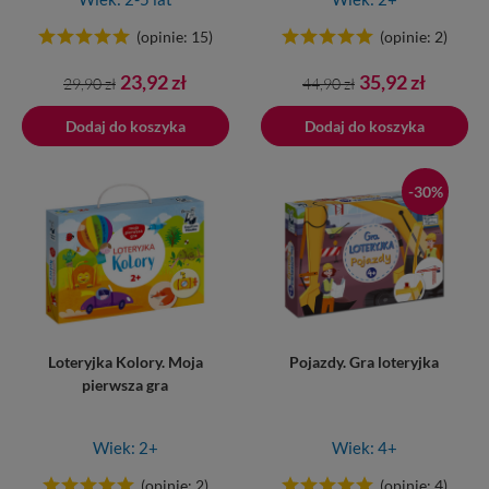
(opinie: 15)
(opinie: 2)
Cena
Cena
Cena
Cena
23,92 zł
35,92 zł
29,90 zł
44,90 zł
podstawowa
podstawowa
Dodaj do koszyka
Dodano do koszyka
Dodaj do koszyka
-30%
Loteryjka Kolory. Moja
Pojazdy. Gra loteryjka
pierwsza gra
Wiek: 2+
Wiek: 4+
(opinie: 2)
(opinie: 4)