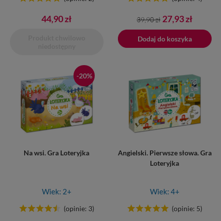
Cena
Cena
44,90 zł
27,93 zł
39,90 zł
podstawowa
Produkt chwilowo
Dodano do koszyka
Dodaj do koszyka
niedostępny
-20%
Na wsi. Gra Loteryjka
Angielski. Pierwsze słowa. Gra
Loteryjka
Wiek: 2+
Wiek: 4+
(opinie: 3)
(opinie: 5)