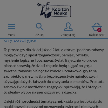

menu
0
Menu
Szukaj
Zaloguj się
Twój koszyk
Gry Loteryjka
To proste gry dla dzieci już od 2 lat, z którymi podczas zabawy
mogą
ćwiczyć spostrzegawczość, pamięć, refleks,
myślenie logiczne i poznawać świat
. Bajecznie kolorowe
plansze sprawią, że dzieci chętnie będą sięgać po grę, a
świetnej zabawie nie będzie końca! Dodatkowo, gry te są
zaprojektowane z myślą o bezpieczeństwie najmłodszych,
używając dużych, łatwych do chwytania elementów. Prostota
zabawy i wiele możliwości rozgrywki sprawiają, że Loteryjka
to idealny wybór na pierwszą grę dla dziecka.
Dzięki
różnorodności tematycznej
, każda gra jest okazją do
nauki nowych rzeczy, od poznawania zwierząt i ciekawych