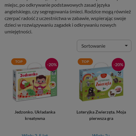
miejsc, po odkrywanie podstawowych zasad języka
angielskiego, czy segregowania śmieci. Rodzice mogą również
czerpać radość z uczestnictwa w zabawie, wspierając swoje
dzieci w rozwiązywaniu zagadek i odkrywaniu nowych
umiejętności.

Sortowanie
TOP
TOP
-20%
-20%
Jedzonko. Układanka
Loteryjka Zwierzęta. Moja
kreatywna
pierwsza gra
Wiek: 2-5 lat
Wiek: 2+