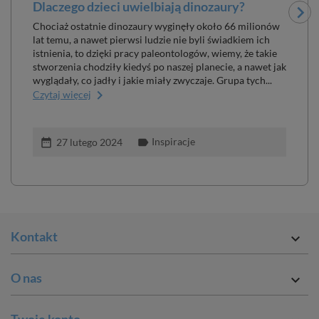
Dlaczego dzieci uwielbiają dinozaury?
Naj
Chociaż ostatnie dinozaury wyginęły około 66 milionów
Kap
lat temu, a nawet pierwsi ludzie nie byli świadkiem ich
wspi
istnienia, to dzięki pracy paleontologów, wiemy, że takie
Czyt
stworzenia chodziły kiedyś po naszej planecie, a nawet jak
wyglądały, co jadły i jakie miały zwyczaje. Grupa tych...
keyboard_arrow_right
Czytaj więcej
Inspiracje
date_range
label
date_ran
27 lutego 2024
Kontakt

O nas

Twoje konto