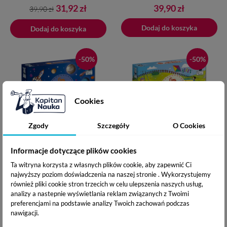
Cena
Cena
Cena
31,92 zł
39,90 zł
39,90 zł
podstawowa
Dodano do koszyka
Dodaj do koszyka
Dodaj do koszyka
-50%
-50%
Cookies
Zgody
Szczegóły
O Cookies
Gra Loteryjka. Kosmos
Gra Loteryjka. Pory roku
Informacje dotyczące plików cookies
Ta witryna korzysta z własnych plików cookie, aby zapewnić Ci
najwyższy poziom doświadczenia na naszej stronie . Wykorzystujemy
Wiek: 4+
Wiek: 4+
również pliki cookie stron trzecich w celu ulepszenia naszych usług,
analizy a nastepnie wyświetlania reklam związanych z Twoimi
(opinie: 3)
(opinie: 2)
preferencjami na podstawie analizy Twoich zachowań podczas
nawigacji.
Cena
Cena
Cena
Cena
19,95 zł
19,95 zł
39,90 zł
39,90 zł
podstawowa
podstawowa