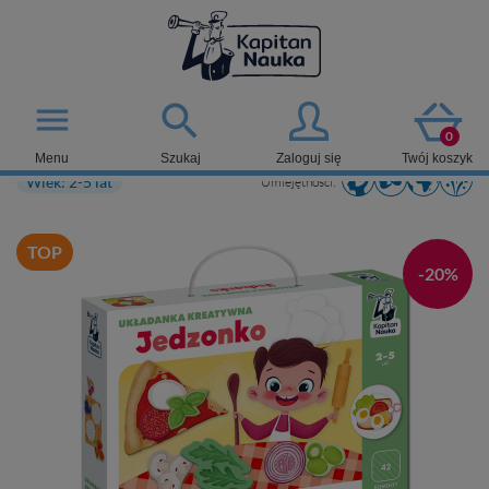

menu
0
Menu
Szukaj
Zaloguj się
Twój koszyk
Wiek: 2-5 lat
Umiejętności:
TOP
-20%