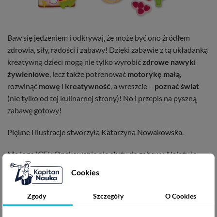
Baw się jedzeniem i odkrywaj, że może być ono źródłem
zdrowia, siły, radości i zabawy! Dzięki zabawie z tą układanką
kreatywną dzieci mogą nie tylko wyrobić
zdrowe nawyki
żywieniowe
, lecz także potrenować
motorykę małą
,
rozwinąć
mowę
i
kreatywność
, a wreszcie –
poznać świat
(nie tylko od tej kulinarnej strony)! No i przepis na pyszną
zabawę gotowy!
Piękne i ilustracje stworzyła Katarzyna Nowakowska.
Ma logo 'CE' ; Opakowanie nie służy do zabawy. Należy je
zachować ze względu na zawarte na nim ważne informacje.
Cookies
Do użytku pod bezpośrednim nadzorem osoby dorosłej.
Zgody
Szczegóły
O Cookies
W serii: