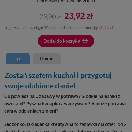
Darmowa dostawa
od 200 zł
23,92 zł
29,90 zł
Najniższa cena w ciągu 30 dni przed aktualną promocją:
20,93 zł
Dodaj do koszyka
Dodano do koszyka
Opis
Opinie
Zostań szefem kuchni i przygotuj
swoje ulubione danie!
Co powiesz na… zabawy w potrawy? Słodkie naleśniki z
owocami? Pyszna kanapka z warzywami? A może potrawa
cała w odcieniach zieleni?
Jedzonko. Układanka kreatywna
to zabawka dla dzieci od 2
do 5 lat, pełna kolorowych i wielokształtnych elementów, z