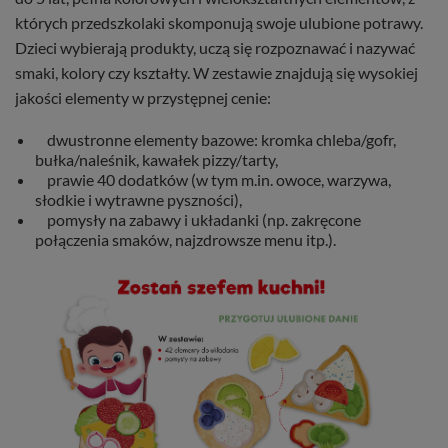
których przedszkolaki skomponują swoje ulubione potrawy.
Dzieci wybierają produkty, uczą się rozpoznawać i nazywać
smaki, kolory czy kształty. W zestawie znajdują się wysokiej
jakości elementy w przystępnej cenie:
dwustronne elementy bazowe: kromka chleba/gofr,
bułka/naleśnik, kawałek pizzy/tarty,
prawie 40 dodatków (w tym m.in. owoce, warzywa,
słodkie i wytrawne pyszności),
pomysły na zabawy i układanki (np. zakręcone
połączenia smaków, najzdrowsze menu itp.).