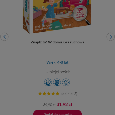
Znajdź to! W domu. Gra ruchowa
Wiek: 4-8 lat
Umiejętności:
(opinie: 2)
Cena
Cena
31,92 zł
39,90 zł
podstawowa
ano do koszyka
Dodaj do koszyka
Dodano do 