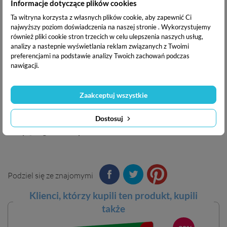
Informacje dotyczące plików cookies
Puzzle edukacyjne. Poznaję alfabet
Puzzle edukacyjne. Pierwsze słowa
Ta witryna korzysta z własnych plików cookie, aby zapewnić Ci
najwyższy poziom doświadczenia na naszej stronie . Wykorzystujemy
Czytam sylabami. Książka + puzzle edukacyjne
również pliki cookie stron trzecich w celu ulepszenia naszych usług,
Poznaję liczby. Książa + puzzle edukacyjne
analizy a nastepnie wyświetlania reklam związanych z Twoimi
preferencjami na podstawie analizy Twoich zachowań podczas
ISBN:
590-49-05917-41-6
nawigacji.
Data wydania:
listopad 2024
Zawartość:
42 elementy + ulotka z zabawami
Zaakceptuj wszystkie
Ilustrator:
Katarzyna Nowakowska
Producent:
EDGARD PUBLISHING sp. z o.o., ul. Belgijska
Dostosuj
11/6, 02-511 Warszawa. Tel. +48 22 853-11-38, e-mail:
sklep@edgard.com.pl
Podziel się ze znajomymi
Klienci, którzy kupili ten
produkt
, kupili
także