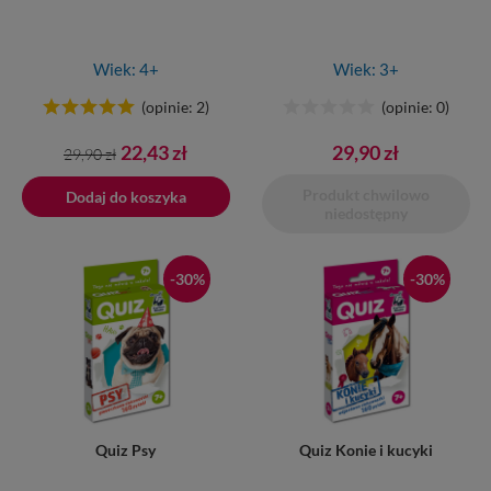
Wiek: 4+
Wiek: 3+
(opinie: 2)
(opinie: 0)
Cena
Cena
22,43 zł
29,90 zł
29,90 zł
podstawowa
Produkt chwilowo
Dodaj do koszyka
niedostępny
-30%
-30%
Quiz Psy
Quiz Konie i kucyki