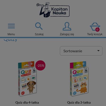

menu
0
Menu
Szukaj
Zaloguj się
Twój koszyk
Quizy

Sortowanie
-25%
Quiz dla 4-latka
Quiz dla 3-latka