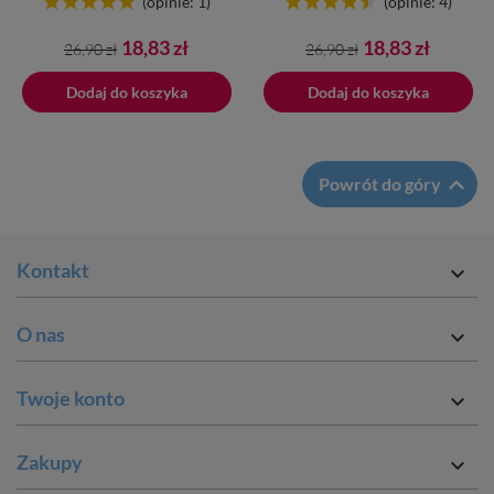
(opinie: 1)
(opinie: 4)
Cena
Cena
Cena
Cena
18,83 zł
18,83 zł
26,90 zł
26,90 zł
podstawowa
podstawowa
Dodaj do koszyka
Dodano do koszyka
Dodaj do koszyka

Powrót do góry
Kontakt

O nas

Twoje konto

Zakupy
