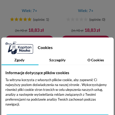
Wiek: 7+
Wiek: 7+
(opinie: 1)
(opinie: 0)
Cena
Cena
Cena
Cena
18,83 zł
18,83 zł
26,90 zł
26,90 zł
podstawowa
podstawowa
Dodaj do koszyka
Dodano do koszyka
Dodaj do koszyka
Cookies
-30%
-30%
Zgody
Szczegóły
O Cookies
Informacje dotyczące plików cookies
Ta witryna korzysta z własnych plików cookie, aby zapewnić Ci
najwyższy poziom doświadczenia na naszej stronie . Wykorzystujemy
również pliki cookie stron trzecich w celu ulepszenia naszych usług,
analizy a nastepnie wyświetlania reklam związanych z Twoimi
Quiz Polska
Quiz Zwierzęta
preferencjami na podstawie analizy Twoich zachowań podczas
nawigacji.