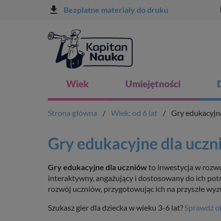
file_download
l
Bezpłatne materiały do druku
Wiek
Umiejętności
Strona główna
Wiek: od 6 lat
Gry edukacyjn
Gry edukacyjne dla ucz
Gry edukacyjne dla uczniów
to inwestycja w rozw
interaktywny, angażujący i dostosowany do ich potr
rozwój uczniów, przygotowując ich na przyszłe wyz
Szukasz gier dla dziecka w wieku 3-6 lat?
Sprawdź of