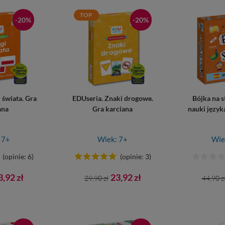
TOP
-20%
-20%
 świata. Gra
EDUseria. Znaki drogowe.
Bójka na 
ana
Gra karciana
nauki język
 7+
Wiek: 7+
Wie
(opinie: 6)
(opinie: 3)
ena
Cena
Cena
Cena
3,92 zł
23,92 zł
29,90 zł
44,90 z
wowa
podstawowa
pods