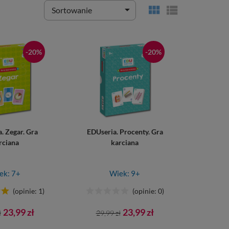



Sortowanie
-20%
-20%
. Zegar. Gra
EDUseria. Procenty. Gra
rciana
karciana
ek: 7+
Wiek: 9+
(opinie: 1)
(opinie: 0)
Cena
Cena
Cena
23,99 zł
23,99 zł
ł
29,99 zł
tawowa
podstawowa