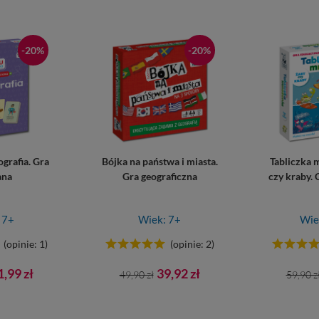
-20%
-20%
grafia. Gra
Bójka na państwa i miasta.
Tabliczka 
ana
Gra geograficzna
czy kraby.
 7+
Wiek: 7+
Wie
(opinie: 1)
(opinie: 2)
ena
Cena
Cena
Cena
1,99 zł
39,92 zł
49,90 zł
59,90 z
wowa
podstawowa
pods