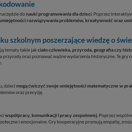
 kodowanie
 narzędzie do
nauki programowania dla dzieci
. Poprzez interaktyw
umiejętności rozwiązywania problemów, kreatywność oraz umie
eku szkolnym poszerzające wiedzę o świe
ją tematy takie jak
ciało człowieka, przyroda, geografia czy hist
da przyrody oraz poznawać ważne wydarzenia historyczne. Te gry r
.
, dzieci
mogą ćwiczyć swoje umiejętności matematyczne w prak
blemów oraz precyzję.
eci
współpracy, komunikacji i pracy zespołowej
. Poprzez wspóln
 społeczne i emocjonalne. Gry kooperacyjne promują empatię, zroz