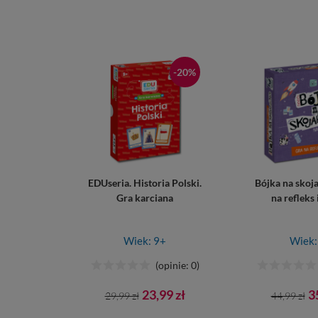
-20%
EDUseria. Historia Polski.
Bójka na skoja
Gra karciana
na refleks 
Wiek: 9+
Wiek:
(opinie: 0)
Cena
Cena
Cena
C
23,99 zł
3
29,99 zł
44,99 zł
podstawowa
podsta