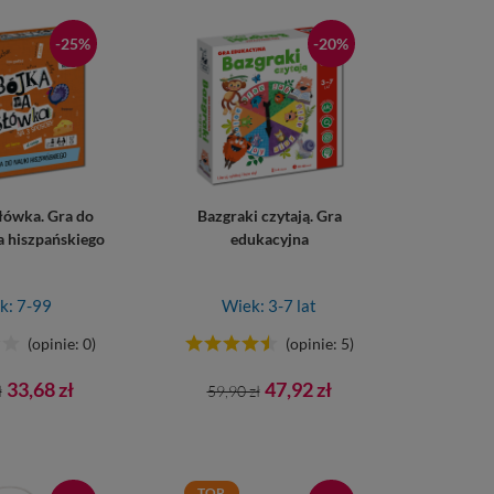
-25%
-20%
słówka. Gra do
Bazgraki czytają. Gra
a hiszpańskiego
edukacyjna
k: 7-99
Wiek: 3-7 lat
(opinie: 0)
(opinie: 5)
Cena
Cena
Cena
33,68 zł
47,92 zł
ł
59,90 zł
tawowa
podstawowa
TOP