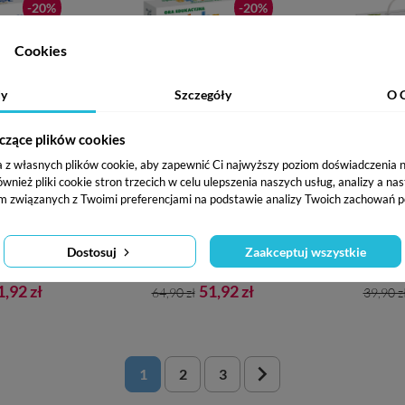
-20%
-20%
Cookies
y
Szczegóły
O 
czące plików cookies
mek. Gra na
Polska przyroda. Gra
Znajdź to!
a z własnych plików cookie, aby zapewnić Ci najwyższy poziom doświadczenia na
. Edycja
edukacyjna
ru
ież pliki cookie stron trzecich w celu ulepszenia naszych usług, analizy a na
lna
m związanych z Twoimi preferencjami na podstawie analizy Twoich zachowań p
10 lat
Wiek: 6-99
Wi
Dostosuj
Zaakceptuj wszystkie
(opinie: 3)
(opinie: 3)
ena
Cena
Cena
Cena
1,92 zł
51,92 zł
64,90 zł
39,90 z
wowa
podstawowa
pods

1
2
3