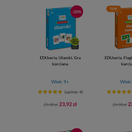
TOP
-20%
EDUseria. Ułamki. Gra
EDUseria. Flagi
karciana
karci
Wiek: 9+
Wiek:
(opinie: 4)
Cena
Cena
Cena
C
23,92 zł
2
29,90 zł
29,90 zł
podstawowa
podsta