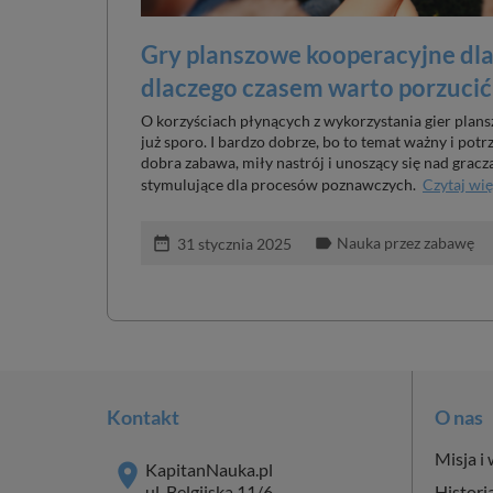
Gry planszowe kooperacyjne dla d
dlaczego czasem warto porzucić
O korzyściach płynących z wykorzystania gier pla
już sporo. I bardzo dobrze, bo to temat ważny i potr
dobra zabawa, miły nastrój i unoszący się nad gracz
stymulujące dla procesów poznawczych.
Czytaj wię
Nauka przez zabawę
date_range
label
31 stycznia 2025
Kontakt
O nas
Misja i 
KapitanNauka.pl
ul. Belgijska 11/6
Histori