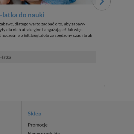
-latka do nauki
Gry edukac
sposób!
 zabawę, dlatego warto zadbać o to, aby zabawy
ły dla nich atrakcyjne i angażujące! Jak więc
Jeśli chcesz, żeb
dnocześnie o &lt;b&gt;dobrze spędzony czas i brak
przysłowia „cudze
wczesnego dzieci
-latka
date_range
18 kwietnia
Sklep
Promocje
Nowe produkty