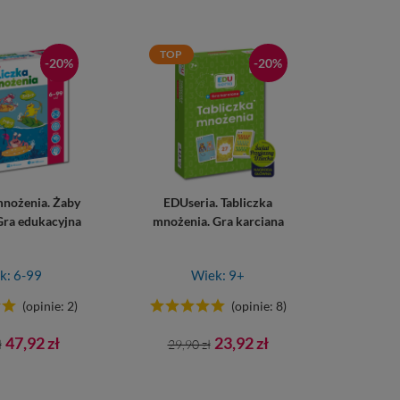
TOP
-20%
-20%
mnożenia. Żaby
EDUseria. Tabliczka
 Gra edukacyjna
mnożenia. Gra karciana
k: 6-99
Wiek: 9+
(opinie: 2)
(opinie: 8)
Cena
Cena
Cena
47,92 zł
23,92 zł
ł
29,90 zł
tawowa
podstawowa