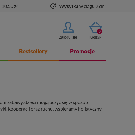
update
 10,50 zł
Wysyłka
w ciągu 2 dni
0
Zaloguj się
Koszyk
Bestsellery
Promocje
om zabawy, dzieci mogą uczyć się w sposób
yki, kooperacji oraz ruchu, wspieramy holistyczny