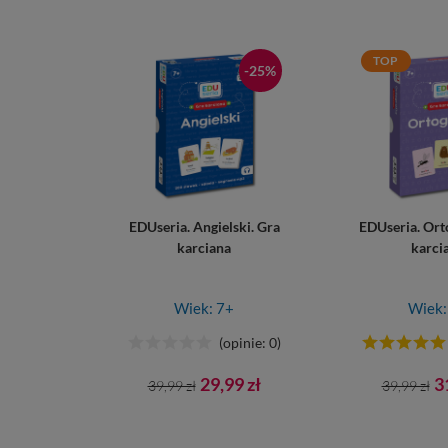
TOP
-25%
EDUseria. Angielski. Gra
EDUseria. Orto
karciana
karci
Wiek: 7+
Wiek:
(opinie: 0)
Cena
Cena
Cena
C
29,99 zł
3
39,99 zł
39,99 zł
podstawowa
podsta