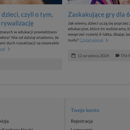
zieci, czyli o tym,
Zaskakujące gry dla 6
 rywalizację
Jak wiemy, dzieci uczą się poprzez
edukacyjne, które im wybieramy, by
nszowych w edukacji powiedziano
wesprzeć rozwój 6-latka, dbając je
zebny! Nie od dzisiaj wiadomo, że
keyboard_arrow_right
nudy?
Czytaj więcej
ami duch rywalizacji są niezwykle
keyboard_arrow_right
cej
Dla 6
date_range
label
12 września 2024
Twoje konto
wizja
Rejestracja
a Kapitana Nauki
Logowanie