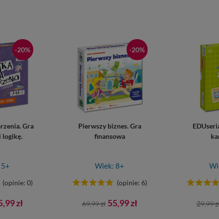
-20%
-20%
rzenia. Gra
Pierwszy biznes. Gra
EDUseria
i logikę.
finansowa
ka
 5+
Wiek: 8+
Wi
(opinie: 0)
(opinie: 6)
ena
Cena
Cena
Cena
5,99 zł
55,99 zł
69,99 zł
29,99 z
wowa
podstawowa
pods