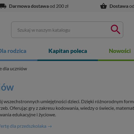
ocal_shipping
shopping_basket
Darmowa dostawa
od 200 zł
Dostawa
od

Dla rodzica
Kapitan poleca
Nowości
e dla uczniów
niów
ój wszechstronnych umiejętności dzieci. Dzięki różnorodnym form
zeb. Oferując gry z zakresu kodowania, wiedzy o świecie, matemat
wania edukacyjne i życiowe.
ertę dla przedszkolaka →