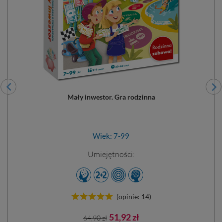
Mały inwestor. Gra rodzinna
Wiek: 7-99
Umiejętności:
(opinie: 14)
Cena
Cena
51,92 zł
64,90 zł