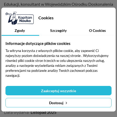
Edukacji, konsultant w Wojewódzkim Ośrodku Doskonalenia
Nauczycieli w Łodzi.
Cookies
Ma logo '
CE
'. Ostrzeżenie! Nieodpowiednie dla dzieci w
wieku poniżej 3 lat. Ryzyko połknięcia małych elementów. Do
Zgody
Szczegóły
O Cookies
użytku pod bezpośrednim nadzorem osoby dorosłej. Przed
podaniem dziecku zabawki należy usunąć opakowanie z folii
Informacje dotyczące plików cookies
termokurczliwej. Opakowanie należy zachować ze względu
Ta witryna korzysta z własnych plików cookie, aby zapewnić Ci
na zawarte na nim informacje.
najwyższy poziom doświadczenia na naszej stronie . Wykorzystujemy
również pliki cookie stron trzecich w celu ulepszenia naszych usług,
analizy a nastepnie wyświetlania reklam związanych z Twoimi
W serii:
preferencjami na podstawie analizy Twoich zachowań podczas
EDUseria. Tabliczka mnożenia. Gra karciana
nawigacji.
EDUseria. Tabliczka mnożenia. Ćwiczenia
EDUseria. Mnożenie i dzielenie. Ćwiczenia
Zaakceptuj wszystkie
Kumaci piraci. Gra matematyczna
Dostosuj
ISBN:
590-49-05917-88-1
Data wydania:
Listopad 2025