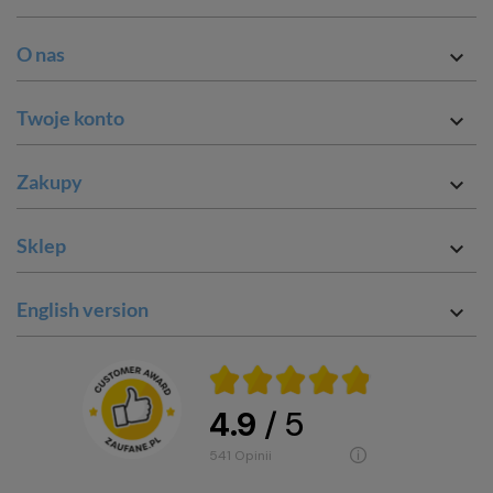
O nas

Twoje konto

Zakupy

Sklep

English version

4.9
/ 5
541
opinii