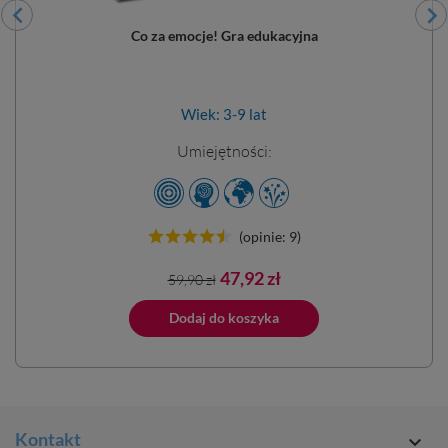
Co za emocje! Gra edukacyjna
Wiek: 3-9 lat
Umiejętności:
(opinie: 9)
Cena
Cena
47,92 zł
59,90 zł
podstawowa
ano do koszyka
Dodaj do koszyka
Dodano do 
Kontakt
