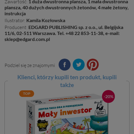
Zawartość:
1 duża dwustronna plansza, 1 mała dwustronna
plansza, 40 dużych dwustronnych żetonów, 4 małe żetony,
instrukcja
Ilustrator:
Kamila Kozłowska
Producent:
EDGARD PUBLISHING sp. z o.o., ul. Belgijska
11/6, 02-511 Warszawa. Tel. +48 22 853-11-38, e-mail:
sklep@edgard.com.pl
Podziel się ze znajomymi
Klienci, którzy kupili ten
produkt
, kupili
także
TOP
-20%