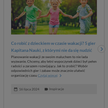
Co robić z dzieckiem w czasie wakacji? 5 gier
Zab
Kapitana Nauki, z którymi nie da się nudzić
dz
Planowanie wakacji ze swoim maluchem to nie lada
Zab
wyzwanie. Chcemy, aby letni wypoczynek dzieci był pełen
elem
radości a zarazem rozwijający. Jak to zrobić? Wybór
cza
odpowiednich gier i zabaw może znacznie ułatwić
na d
keyboard_arrow_right
organizację czasu
Czytaj więcej
nat
Inspiracje
date_range
label
date_ran
16 lipca 2024
perm_identi