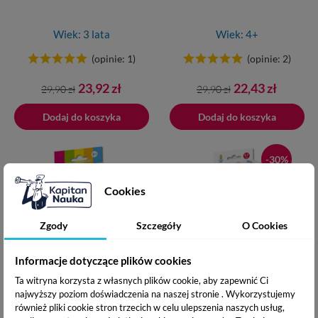
Wiek: 3 lata
Wiek: 4+
(opinie: 1)
(opinie: 2)
Cena
Cena
Cena
Cena
23,92 zł
22,43 zł
29,90 zł
29,90 zł
podstawowa
podstawowa
Dodaj do koszyka
Dodano do koszyka
Dodaj do koszyka
-30%
Cookies
Zgody
Szczegóły
O Cookies
Informacje dotyczące plików cookies
Quiz dla 3-latka
Koduj z robotami. Zagadki
Ta witryna korzysta z własnych plików cookie, aby zapewnić Ci
obrazkowe
najwyższy poziom doświadczenia na naszej stronie . Wykorzystujemy
również pliki cookie stron trzecich w celu ulepszenia naszych usług,