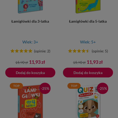
Łamigłówki dla 3-latka
Łamigłówki dla 5-latka
Wiek: 3+
Wiek: 5+
(opinie: 2)
(opinie: 5)
Cena
Cena
Cena
Cena
11,93 zł
11,93 zł
15,90 zł
15,90 zł
podstawowa
podstawowa
Dodaj do koszyka
Dodano do koszyka
Dodaj do koszyka
TOP
TOP
-25%
-25%