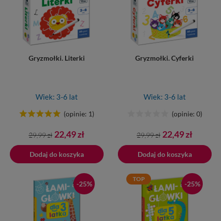
Gryzmołki. Literki
Gryzmołki. Cyferki
Wiek: 3-6 lat
Wiek: 3-6 lat
(opinie: 1)
(opinie: 0)
Cena
Cena
Cena
Cena
22,49 zł
22,49 zł
29,99 zł
29,99 zł
podstawowa
podstawowa
Dodaj do koszyka
Dodano do koszyka
Dodaj do koszyka
TOP
-25%
-25%