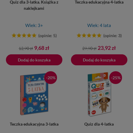
Quiz dla 3-latka. Książka z
Teczka edukacyjna 4-latka
naklejkami
Wiek: 3+
Wiek: 4 lata
(opinie: 5)
(opinie: 3)
Cena
Cena
Cena
Cena
9,68 zł
23,92 zł
12,90 zł
29,90 zł
podstawowa
podstawowa
Dodaj do koszyka
Dodano do koszyka
Dodaj do koszyka
-20%
-25%
Teczka edukacyjna 3-latka
Quiz dla 4-latka