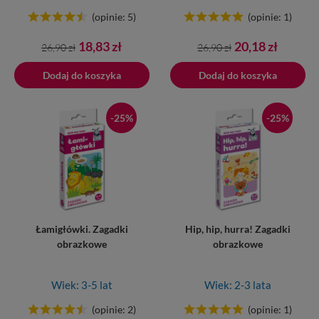
(opinie: 5)
(opinie: 1)
Cena
Cena
Cena
Cena
18,83 zł
20,18 zł
26,90 zł
26,90 zł
podstawowa
podstawowa
Dodaj do koszyka
Dodano do koszyka
Dodaj do koszyka
-25%
-25%
Łamigłówki. Zagadki
Hip, hip, hurra! Zagadki
obrazkowe
obrazkowe
Wiek: 3-5 lat
Wiek: 2-3 lata
(opinie: 2)
(opinie: 1)