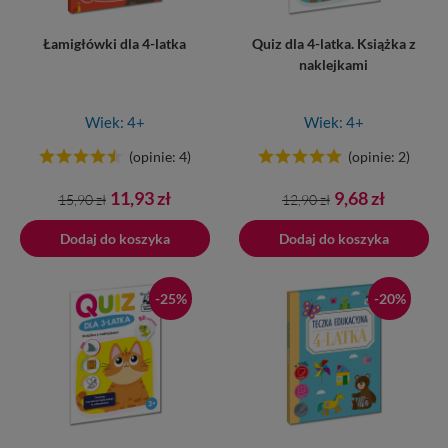
Łamigłówki dla 4-latka
Quiz dla 4-latka. Książka z
naklejkami
Wiek: 4+
Wiek: 4+
(opinie: 4)
(opinie: 2)
Cena
Cena
Cena
Cena
11,93 zł
9,68 zł
15,90 zł
12,90 zł
podstawowa
podstawowa
Dodaj do koszyka
Dodano do koszyka
Dodaj do koszyka
-25%
-20%