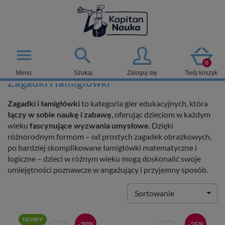

menu
0
Menu
Szukaj
Zaloguj się
Twój koszyk
Zagadki i łamigłówki
Zagadki i łamigłówki
to kategoria gier edukacyjnych, która
łączy w sobie naukę i zabawę
, oferując dzieciom w każdym
wieku
fascynujące wyzwania umysłowe
. Dzięki
różnorodnym formom – od prostych zagadek obrazkowych,
po bardziej skomplikowane łamigłówki matematyczne i
logiczne – dzieci w różnym wieku mogą doskonalić swoje
umiejętności poznawcze w angażujący i przyjemny sposób.

Sortowanie
NOWY
-20%
-25%