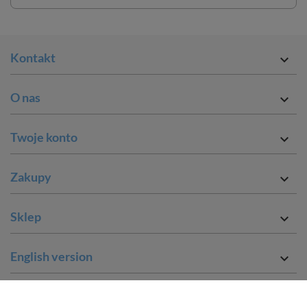
Kontakt

O nas

Twoje konto

Zakupy

Sklep

English version
