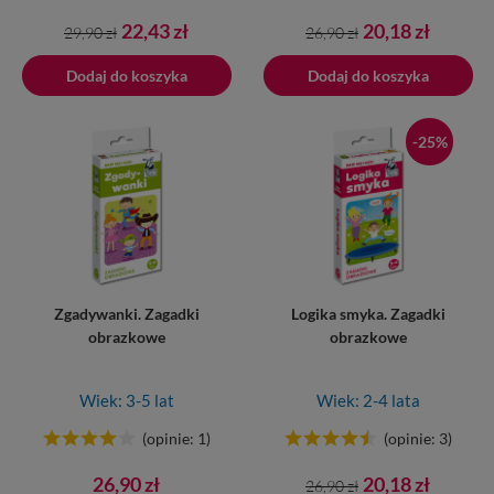
Cena
Cena
Cena
Cena
22,43 zł
20,18 zł
29,90 zł
26,90 zł
podstawowa
podstawowa
Dodaj do koszyka
Dodano do koszyka
Dodaj do koszyka
-25%
Zgadywanki. Zagadki
Logika smyka. Zagadki
obrazkowe
obrazkowe
Wiek: 3-5 lat
Wiek: 2-4 lata
(opinie: 1)
(opinie: 3)
Cena
Cena
26,90 zł
20,18 zł
26,90 zł