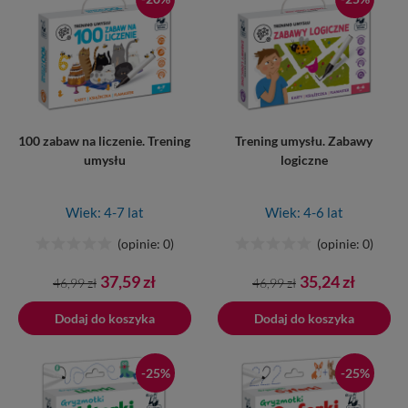
100 zabaw na liczenie. Trening
Trening umysłu. Zabawy
umysłu
logiczne
Wiek: 4-7 lat
Wiek: 4-6 lat
(opinie: 0)
(opinie: 0)
Cena
Cena
Cena
Cena
37,59 zł
35,24 zł
46,99 zł
46,99 zł
podstawowa
podstawowa
Dodaj do koszyka
Dodano do koszyka
Dodaj do koszyka
-25%
-25%