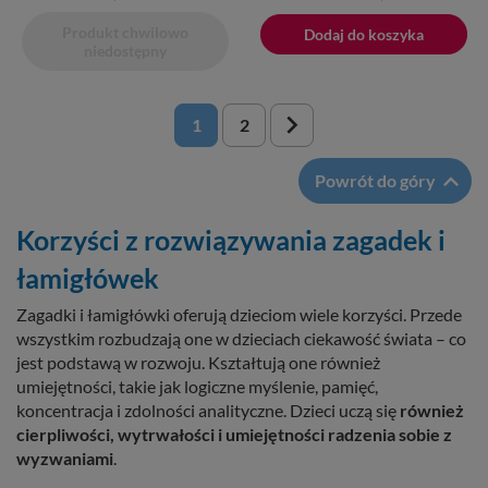
podstawowa
Produkt chwilowo
Dodano do koszyka
Dodaj do koszyka
niedostępny

1
2

Powrót do góry
Korzyści z rozwiązywania zagadek i
łamigłówek
Zagadki i łamigłówki oferują dzieciom wiele korzyści. Przede
wszystkim rozbudzają one w dzieciach ciekawość świata – co
jest podstawą w rozwoju. Kształtują one również
umiejętności, takie jak logiczne myślenie, pamięć,
koncentracja i zdolności analityczne. Dzieci uczą się
również
cierpliwości, wytrwałości i umiejętności radzenia sobie z
wyzwaniami
.