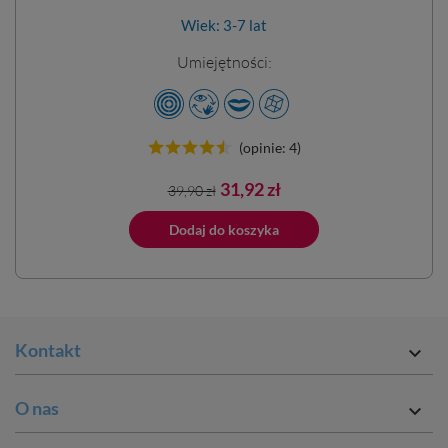
Wiek: 3-7 lat
Umiejętności:
(opinie: 4)
Cena
Cena
31,92 zł
39,90 zł
podstawowa
ano do koszyka
Dodaj do koszyka
Dodano do 
Kontakt

O nas
