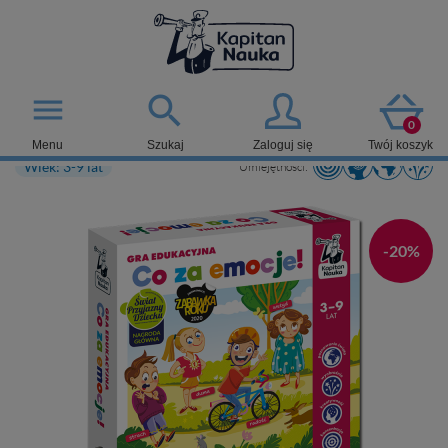

menu
0
Menu
Szukaj
Zaloguj się
Twój koszyk
Wiek: 3-9 lat
Umiejętności:
-20%