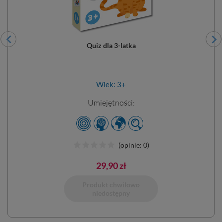
Quiz dla 3-latka
Wiek: 3+
Umiejętności:
(opinie: 0)
29,90 zł
Produkt chwilowo
Dodano do 
niedostępny