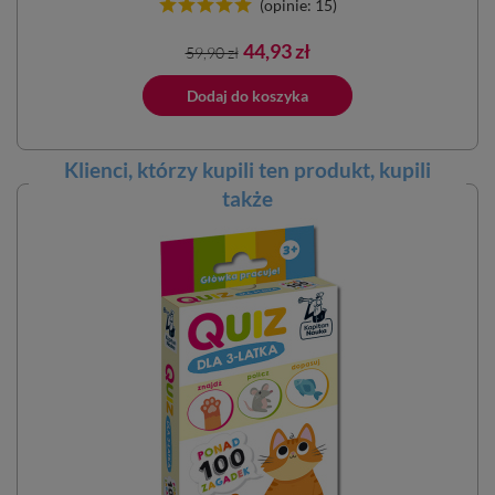
(opinie: 15)
Cena
Cena
44,93 zł
59,90 zł
podstawowa
ano do koszyka
Dodaj do koszyka
Klienci, którzy kupili ten
produkt
, kupili
także