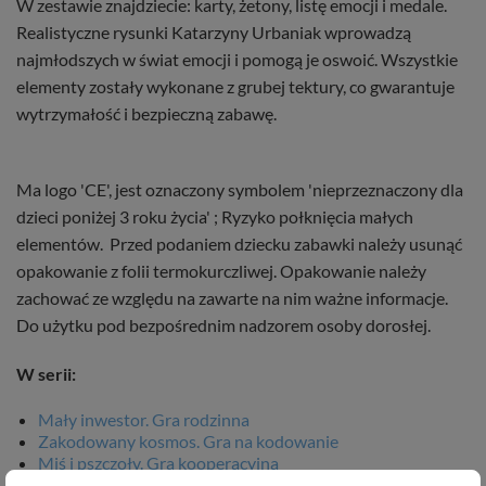
W zestawie znajdziecie: karty, żetony, listę emocji i medale.
Realistyczne rysunki Katarzyny Urbaniak wprowadzą
najmłodszych w świat emocji i pomogą je oswoić. Wszystkie
elementy zostały wykonane z grubej tektury, co gwarantuje
wytrzymałość i bezpieczną zabawę.
Ma logo 'CE', jest oznaczony symbolem 'nieprzeznaczony dla
dzieci poniżej 3 roku życia' ; Ryzyko połknięcia małych
elementów. Przed podaniem dziecku zabawki należy usunąć
opakowanie z folii termokurczliwej. Opakowanie należy
zachować ze względu na zawarte na nim ważne informacje.
Do użytku pod bezpośrednim nadzorem osoby dorosłej.
W serii:
Mały inwestor. Gra rodzinna
Zakodowany kosmos. Gra na kodowanie
Miś i pszczoły. Gra kooperacyjna
Leśny bal. Gra logopedyczna