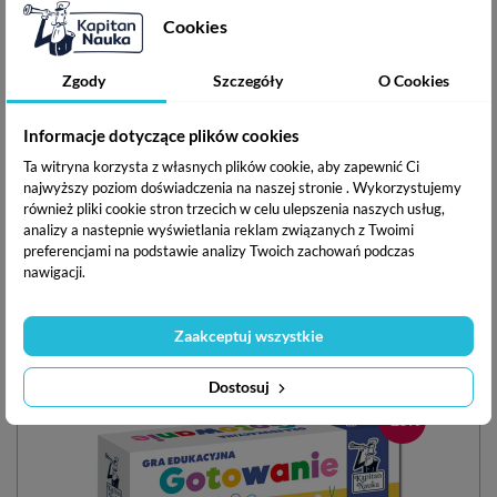
Zakodowany zamek. Gra na kodowanie
Cookies
ISBN:
590-36-99821-05-3
Zgody
Szczegóły
O Cookies
Data wydania:
październik 2020
Autor:
Hubert Bobrowski
Informacje dotyczące plików cookies
Ilustrator:
Katarzyna Urbaniak
Producent:
EDGARD PUBLISHING sp. z o.o., ul. Belgijska
Ta witryna korzysta z własnych plików cookie, aby zapewnić Ci
11/6, 02-511 Warszawa. Tel. +48 22 853-11-38, e-mail:
najwyższy poziom doświadczenia na naszej stronie . Wykorzystujemy
sklep@edgard.com.pl
również pliki cookie stron trzecich w celu ulepszenia naszych usług,
analizy a nastepnie wyświetlania reklam związanych z Twoimi
preferencjami na podstawie analizy Twoich zachowań podczas
nawigacji.
Podziel się ze znajomymi
Zaakceptuj wszystkie
Inne w serii
Dostosuj
TOP
-25%