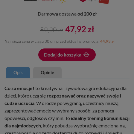
Darmowa dostawa
od 200 zł
47,92 zł
59,90 zł
Najniższa cena w ciągu 30 dni przed aktualną promocją:
44,93 zł
Dodaj do koszyka
Dodano do koszyka
Opis
Opinie
Co za emocje!
to kreatywna i żywiołowa gra edukacyjna dla
dzieci, które uczą się
rozpoznawać oraz nazywać swoje i
cudze uczucia
. W drodze po wygraną, uczestnicy muszą
zaprezentować emocje w wybrany sposób: za pomocą
opowieści, odgłosów czy min. To
idealny trening komunikacji
dla najmłodszych
, który pobudza wyobraźnię emocjonalną,
kreatywność, a do tego dostarcza dużo rozrywki i śmiechu.