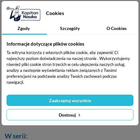
• rozwój samodzielności.
Cookies
Autorzy
Zgody
Szczegóły
O Cookies
Katarzyna Dołhun
– dyrektor pedagogiczny przedszkola
Informacje dotyczące plików cookies
językowego, metodyk, certyfikowany nauczyciel pedagogiki
Ta witryna korzysta z własnych plików cookie, aby zapewnić Ci
Marii Montessori, lektor języka angielskiego i niemieckiego.
najwyższy poziom doświadczenia na naszej stronie . Wykorzystujemy
również pliki cookie stron trzecich w celu ulepszenia naszych usług,
Śledź Kapitana na Instagramie: @kapitan_nauka
analizy a nastepnie wyświetlania reklam związanych z Twoimi
preferencjami na podstawie analizy Twoich zachowań podczas
Ma logo 'CE'; Ryzyko połknięcia małych elementów. Przed
nawigacji.
podaniem dziecku zabawki należy usunąć opakowanie z folii
termokurczliwej. Opakowanie należy zachować ze względu
Zaakceptuj wszystkie
na zawarte na nim ważne informacje.Nieodpowiednie dla
dzieci w wieku poniżej 3 lat. Do użytku pod bezpośrednim
Dostosuj
nadzorem osoby dorosłej.
W serii: