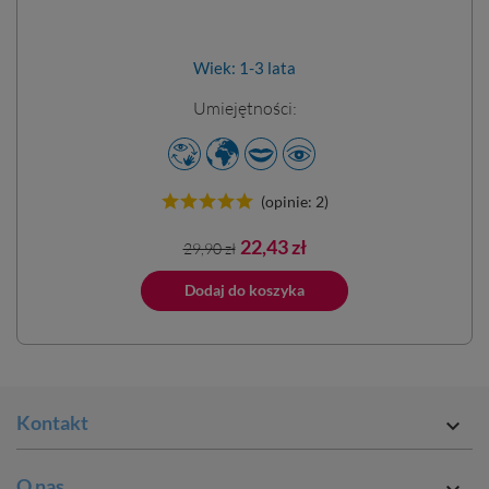
Wiek: 1-3 lata
Umiejętności:
(opinie: 2)
Cena
Cena
22,43 zł
29,90 zł
podstawowa
ano do koszyka
Dodaj do koszyka
Dodano do 
Kontakt

O nas