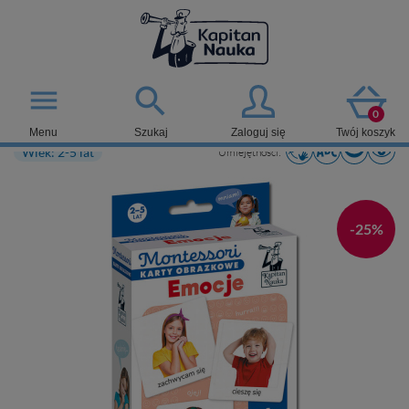

menu
0
Menu
Szukaj
Zaloguj się
Twój koszyk
Wiek: 2-5 lat
Umiejętności:
-25%