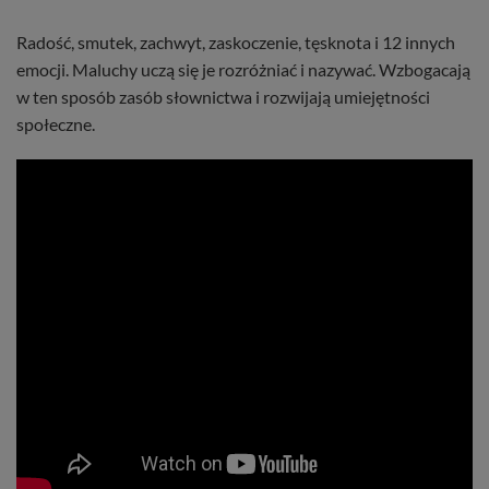
Radość, smutek, zachwyt, zaskoczenie, tęsknota i 12 innych
emocji. Maluchy uczą się je rozróżniać i nazywać. Wzbogacają
w ten sposób zasób słownictwa i rozwijają umiejętności
społeczne.