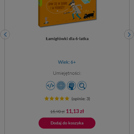
a?
Łamigłówki dla 6-latka
Wiek: 6+
Umiejętności:
(opinie: 3)
Cena
Cena
11,13 zł
15,90 zł
podstawowa
Dodano do 
ano do koszyka
Dodaj do koszyka