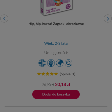
Hip, hip, hurra! Zagadki obrazkowe
Wiek: 2-3 lata
Umiejętności:
(opinie: 1)
Cena
Cena
20,18 zł
26,90 zł
podstawowa
ano do koszyka
Dodaj do koszyka
Dodano do 