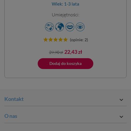
Wiek: 1-3 lata
Umiejętności:
(opinie: 2)
Cena
Cena
22,43 zł
29,90 zł
podstawowa
ano do koszyka
Dodaj do koszyka
Dodano do 
Kontakt

O nas
