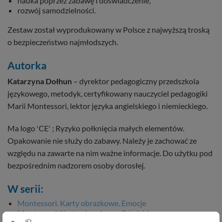
nauka poprzez zabawę i doświadczenie,
rozwój samodzielności.
Zestaw został wyprodukowany w Polsce z najwyższą troską
o bezpieczeństwo najmłodszych.
Autorka
Katarzyna Dołhun
– dyrektor pedagogiczny przedszkola
językowego, metodyk, certyfikowany nauczyciel pedagogiki
Marii Montessori, lektor języka angielskiego i niemieckiego.
Ma logo 'CE' ; Ryzyko połknięcia małych elementów.
Opakowanie nie służy do zabawy. Należy je zachować ze
względu na zawarte na nim ważne informacje. Do użytku pod
bezpośrednim nadzorem osoby dorosłej.
W serii:
Montessori. Karty obrazkowe. Emocje
Montessori. Karty obrazkowe. Dźwięki