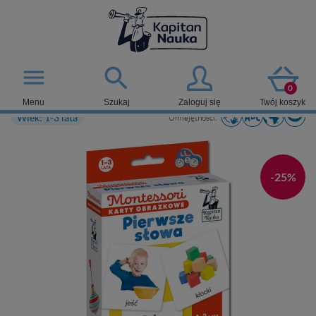

menu
0
Menu
Szukaj
Zaloguj się
Twój koszyk
Wiek: 1-3 lata
Umiejętności:
-25%