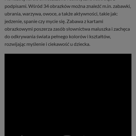
podpisami. Wśród 34 obrazków można znaleźć m.in. zabawki,
ubrania, warzywa, owoce, a także aktywności, takie jak:
jedzenie, spanie czy mycie się. Zabawa z kartami
obrazkowymi poszerza zasób słownictwa maluszka i zachęca
do odkrywania świata pełnego kolorów i kształtów,
rozwijając myślenie i ciekawość u dziecka.