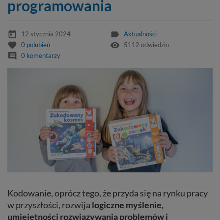
programowania
today
label
12 stycznia 2024
Aktualności
favorite
remove_red_eye
0
polubień
5112 odwiedzin
comment
0 komentarzy
Kodowanie, oprócz tego, że przyda się na rynku pracy
w przyszłości, rozwija
logiczne myślenie,
umiejętności rozwiązywania problemów i