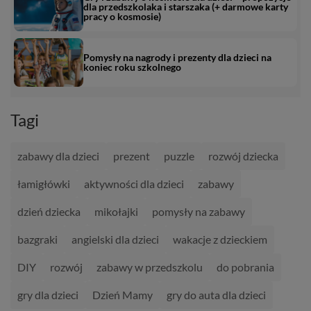
dla przedszkolaka i starszaka (+ darmowe karty
pracy o kosmosie)
Pomysły na nagrody i prezenty dla dzieci na
koniec roku szkolnego
Tagi
zabawy dla dzieci
prezent
puzzle
rozwój dziecka
łamigłówki
aktywności dla dzieci
zabawy
dzień dziecka
mikołajki
pomysły na zabawy
bazgraki
angielski dla dzieci
wakacje z dzieckiem
DIY
rozwój
zabawy w przedszkolu
do pobrania
gry dla dzieci
Dzień Mamy
gry do auta dla dzieci