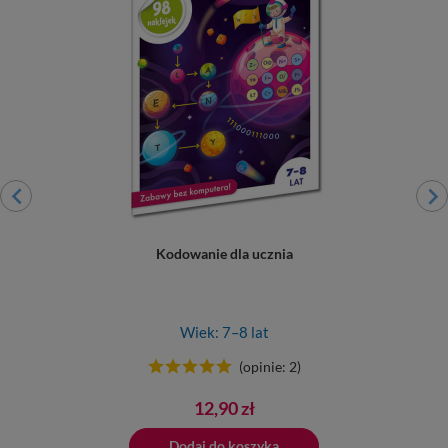
Kodowanie dla ucznia
Wiek: 7–8 lat
(opinie: 2)
Cena
12,90 zł
ano do koszyka
Dodaj do koszyka