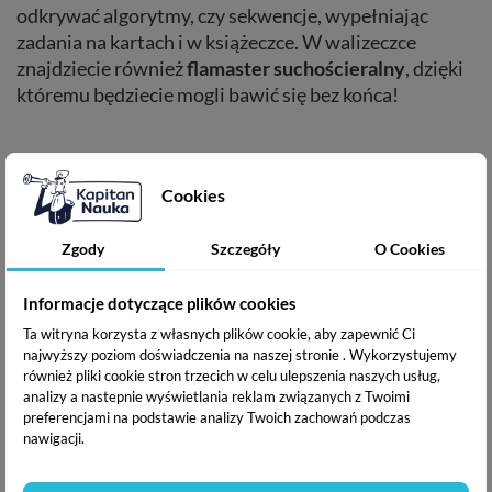
odkrywać algorytmy, czy sekwencje, wypełniając
zadania na kartach i w książeczce. W walizeczce
znajdziecie również
flamaster suchościeralny
, dzięki
któremu będziecie mogli bawić się bez końca!
Razem z zestawem będziecie na wesoło kształtować
myślenie logiczne, grafomotorykę czy kreatywność
!
Cookies
Zgody
Szczegóły
O Cookies
Informacje dotyczące plików cookies
Ta witryna korzysta z własnych plików cookie, aby zapewnić Ci
najwyższy poziom doświadczenia na naszej stronie . Wykorzystujemy
również pliki cookie stron trzecich w celu ulepszenia naszych usług,
analizy a nastepnie wyświetlania reklam związanych z Twoimi
preferencjami na podstawie analizy Twoich zachowań podczas
nawigacji.