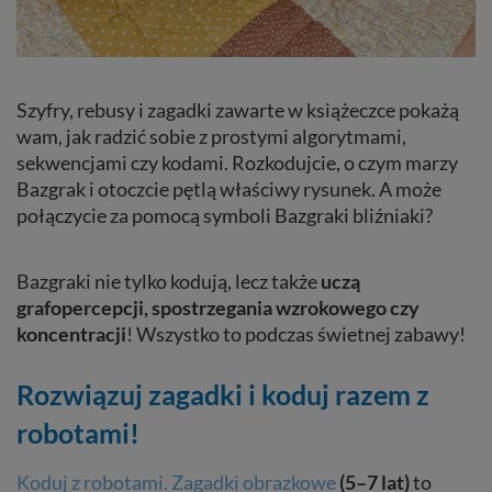
Szyfry, rebusy i zagadki zawarte w książeczce pokażą
wam, jak radzić sobie z prostymi algorytmami,
sekwencjami czy kodami. Rozkodujcie, o czym marzy
Bazgrak i otoczcie pętlą właściwy rysunek. A może
połączycie za pomocą symboli Bazgraki bliźniaki?
Bazgraki nie tylko kodują, lecz także
uczą
grafopercepcji, spostrzegania wzrokowego czy
koncentracji
! Wszystko to podczas świetnej zabawy!
Rozwiązuj zagadki i koduj razem z
robotami!
Koduj z robotami. Zagadki obrazkowe
(5–7 lat)
to