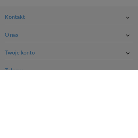
Kontakt

O nas

Twoje konto

Zakupy

Sklep

English version
