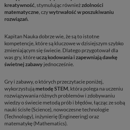
kreatywność
, stymulując również
zdolności
matematyczne
, czy
wytrwałość w poszukiwaniu
rozwiązań
.
Kapitan Nauka dobrze wie, że są to istotne
kompetencje, które są kluczowe w dzisiejszym szybko
zmieniającym się świecie. Dlatego przygotował dla
was gry, które
uczą kodowania i zapewniają dawkę
świetnej zabawy
jednocześnie.
Gry i zabawy, o których przeczytacie poniżej,
wykorzystują
metodę STEM
, która polega na uczeniu
rozwiązywania różnych problemów i zdobywaniu
wiedzy o świecie metodą prób i błędów, łącząc ze sobą
nauki ścisłe (Science), nowoczesne technologie
(Technology), inżynierię (Engineering) oraz
matematykę (Mathematics).