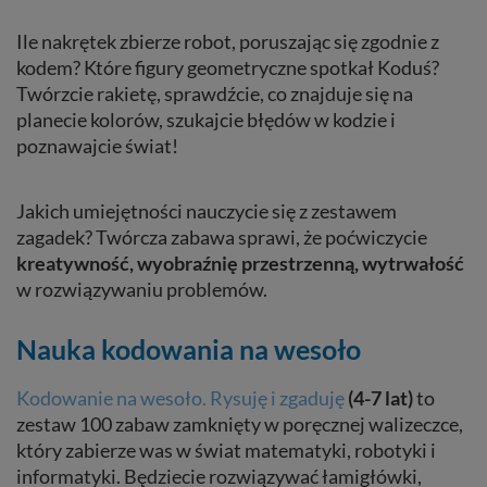
Ile nakrętek zbierze robot, poruszając się zgodnie z
kodem? Które figury geometryczne spotkał Koduś?
Twórzcie rakietę, sprawdźcie, co znajduje się na
planecie kolorów, szukajcie błędów w kodzie i
poznawajcie świat!
Jakich umiejętności nauczycie się z zestawem
zagadek? Twórcza zabawa sprawi, że poćwiczycie
kreatywność, wyobraźnię przestrzenną, wytrwałość
w rozwiązywaniu problemów.
Nauka kodowania na wesoło
Kodowanie na wesoło. Rysuję i zgaduję
(4-7 lat)
to
zestaw 100 zabaw zamknięty w poręcznej walizeczce,
który zabierze was w świat matematyki, robotyki i
informatyki. Będziecie rozwiązywać łamigłówki,