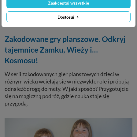
Zaakceptuj wszystkie
Dostosuj
Zakodowane gry planszowe. Odkryj
tajemnice Zamku, Wieży i…
Kosmosu!
W serii zakodowanych gier planszowych dzieci w
różnym wieku wcielają się w niezwykłe role i próbują
odnaleźć drogę do mety. W jaki sposób? Przygotujcie
się na magiczną podróż, gdzie nauka staje się
przygodą.