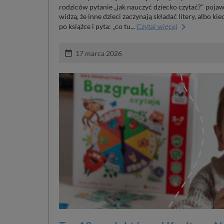
rodziców pytanie „jak nauczyć dziecko czytać?" pojaw
widzą, że inne dzieci zaczynają składać litery, albo k
keyboard_arrow_right
po książce i pyta: „co tu...
Czytaj więcej
date_range
17 marca 2026