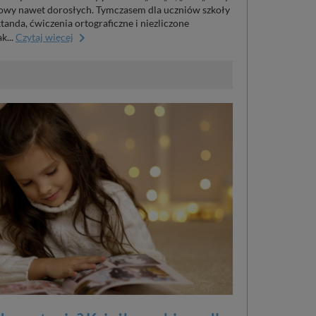
 głowy nawet dorosłych. Tymczasem dla uczniów szkoły
anda, ćwiczenia ortograficzne i niezliczone
keyboard_arrow_right
k...
Czytaj więcej