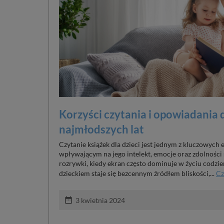
Korzyści czytania i opowiadania 
najmłodszych lat
Czytanie książek dla dzieci jest jednym z kluczowych
wpływającym na jego intelekt, emocje oraz zdolności
rozrywki, kiedy ekran często dominuje w życiu codzi
dzieckiem staje się bezcennym źródłem bliskości,...
Cz
date_range
3 kwietnia 2024