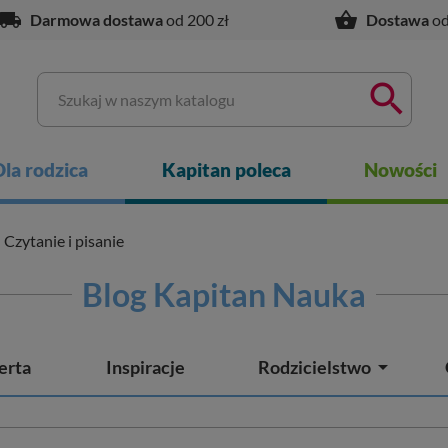
ocal_shipping
shopping_basket
Darmowa dostawa
od 200 zł
Dostawa
od

Dla rodzica
Kapitan poleca
Nowości
Czytanie i pisanie
Blog Kapitan Nauka

erta
Inspiracje
Rodzicielstwo