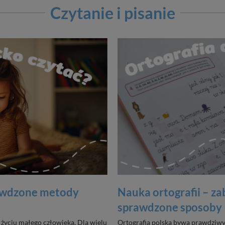
Czytanie i pisanie
rawdzone metody
Nauka ortografii – za
sprawdzone sposoby
życiu małego człowieka. Dla wielu
Ortografia polska bywa prawdziwym 