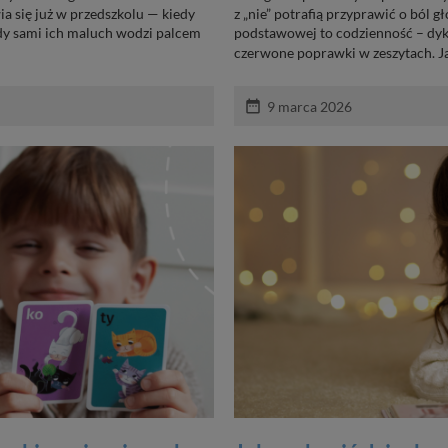
ia się już w przedszkolu — kiedy
z „nie” potrafią przyprawić o ból
iedy sami ich maluch wodzi palcem
podstawowej to codzienność – dykt
czerwone poprawki w zeszytach. Ja
date_range
9 marca 2026