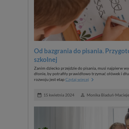
Od bazgrania do pisania. Przygo
szkolnej
Zanim dziecko przejdzie do pisania, musi najpierw w
dłonie, by potrafiły prawidłowo trzymać ołówek i dł
keyboard_arrow_right
rozwoju jest etap
Czytaj więcej
date_range
perm_identity
15 kwietnia 2024
Monika Biaduń-Maciej