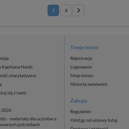
navigate_next
1
2
Twoje konto
wizja
Rejestracja
a Kapitana Nauki
Logowanie
ność charytatywna
Moje konto
y
Historia zamówień
tuj się z nami
Zakupy
g 2026
Regulamin
is - materiały dla uczniów o
Odstąp od umowy tutaj
cowanych potrzebach
Dostawa i płatność