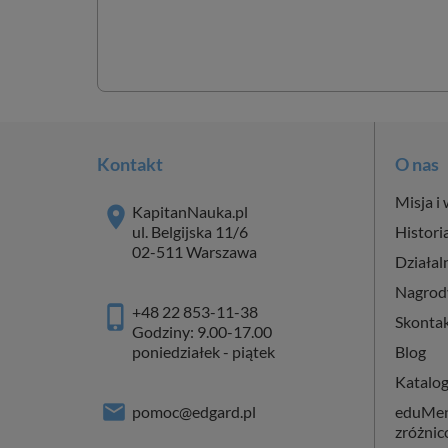
Kontakt
O nas
Misja i 
KapitanNauka.pl
ul. Belgijska 11/6
Histori
02-511 Warszawa
Działal
Nagrod
+48 22 853-11-38
Skontak
Godziny: 9.00-17.00
poniedziałek - piątek
Blog
Katalo
pomoc@edgard.pl
eduMent
zróżni