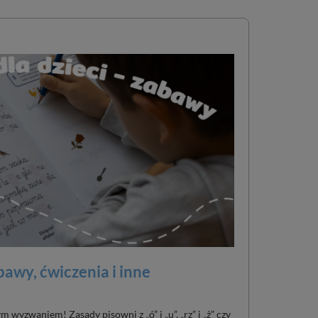
bawy, ćwiczenia i inne
wyzwaniem! Zasady pisowni z „ó” i „u”, „rz” i „ż” czy