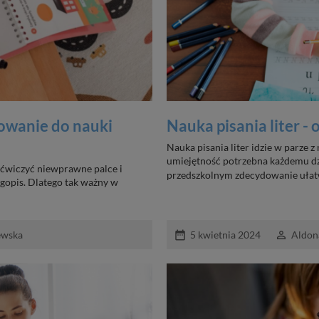
towanie do nauki
Nauka pisania liter - 
Nauka pisania liter idzie w parze z
umiejętność potrzebna każdemu dz
yćwiczyć niewprawne palce i
przedszkolnym zdecydowanie ułat
ugopis. Dlatego tak ważny w
date_range
perm_identity
ewska
5 kwietnia 2024
Aldon