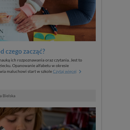
od czego zacząć?
 nauką ich rozpoznawania oraz czytania. Jest to
iecku. Opanowanie alfabetu w okresie
keyboard_arrow_right
wia maluchowi start w szkole
Czytaj więcej
a Bielska