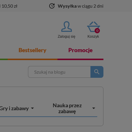
update
 10,50 zł
Wysyłka
w ciągu 2 dni
0
Zaloguj się
Koszyk
Bestsellery
Promocje
search
Nauka przez


Gry i zabawy
zabawę