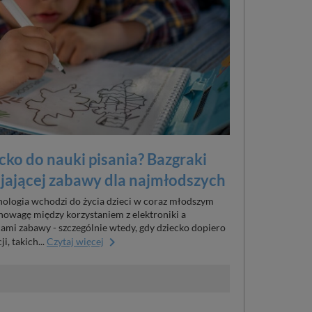
cko do nauki pisania? Bazgraki
ijającej zabawy dla najmłodszych
hnologia wchodzi do życia dzieci w coraz młodszym
wnowagę między korzystaniem z elektroniki a
ami zabawy - szczególnie wtedy, gdy dziecko dopiero
keyboard_arrow_right
, takich...
Czytaj więcej