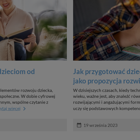
dzieciom od
Jak przygotować dzie
jako propozycja rozw
 elementów rozwoju dziecka,
W dzisiejszych czasach, kiedy tec
 społeczne. W dobie cyfrowej
wieku, ważne jest, aby znaleźć ró
ennym, wspólne czytanie z
rozwijającymi i angażującymi form
keyboard_arrow_right
ytaj więcej
uczy się podstawowych kompetencji
date_range
19 września 2023