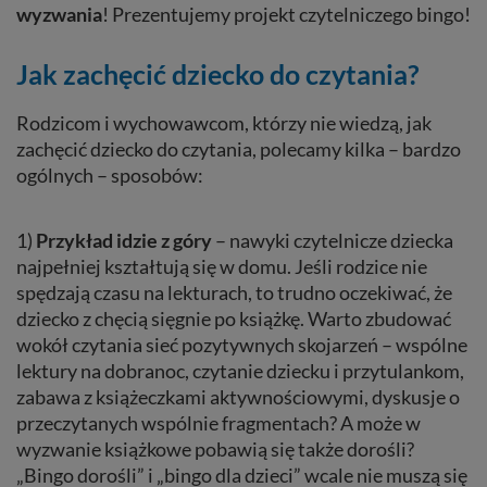
wyzwania
! Prezentujemy projekt czytelniczego bingo!
Jak zachęcić dziecko do czytania?
Rodzicom i wychowawcom, którzy nie wiedzą, jak
zachęcić dziecko do czytania, polecamy kilka – bardzo
ogólnych – sposobów:
1)
Przykład idzie z góry
– nawyki czytelnicze dziecka
najpełniej kształtują się w domu. Jeśli rodzice nie
spędzają czasu na lekturach, to trudno oczekiwać, że
dziecko z chęcią sięgnie po książkę. Warto zbudować
wokół czytania sieć pozytywnych skojarzeń – wspólne
lektury na dobranoc, czytanie dziecku i przytulankom,
zabawa z książeczkami aktywnościowymi, dyskusje o
przeczytanych wspólnie fragmentach? A może w
wyzwanie książkowe pobawią się także dorośli?
„Bingo dorośli” i „bingo dla dzieci” wcale nie muszą się