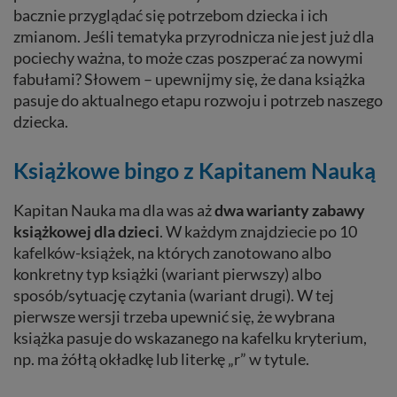
bacznie przyglądać się potrzebom dziecka i ich
zmianom. Jeśli tematyka przyrodnicza nie jest już dla
pociechy ważna, to może czas poszperać za nowymi
fabułami? Słowem – upewnijmy się, że dana książka
pasuje do aktualnego etapu rozwoju i potrzeb naszego
dziecka.
Książkowe bingo z Kapitanem Nauką
Kapitan Nauka ma dla was aż
dwa warianty zabawy
książkowej dla dzieci
. W każdym znajdziecie po 10
kafelków-książek, na których zanotowano albo
konkretny typ książki (wariant pierwszy) albo
sposób/sytuację czytania (wariant drugi). W tej
pierwsze wersji trzeba upewnić się, że wybrana
książka pasuje do wskazanego na kafelku kryterium,
np. ma żółtą okładkę lub literkę „r” w tytule.