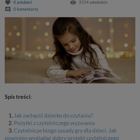
favorite
remove_red_eye
0
polubień
3314 odwiedzin
comment
0 komentarzy
Spis treści
:
1.
Jak zachęcić dziecko do czytania?
2.
Pożytki z czytelniczego wyzwania
3.
Czytelnicze bingo zasady gry dla dzieci. Jak
powinien wyglądać dobry projekt czytelniczego