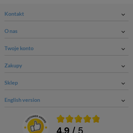
Kontakt

O nas

Twoje konto

Zakupy

Sklep

English version

4.9
/ 5