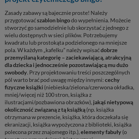
Zasady zabawy są bajecznie proste! Należy
przygotować
szablon bingo
do wypełnienia. Możecie
stworzyć go samodzielnie lub skorzystać z jednego z
wielu dostępnych w sieci plików. Potrzebujemy
kwadratu lub prostokąta podzielonego na mniejsze
pola. W każdym „kafelku” należy wpisać
dobrze
przemyślaną kategorię – zaciekawiającą, atrakcyjną
dla dziecka i jednocześnie pozostawiającą mu dużo
swobody
. Przy projektowaniu treści poszczególnych
pól warto brać pod uwagę między innymi:
cechy
fizyczne książki
(niebieska/zielona/czerwona okładka,
mniej/więcej niż 100 stron, książka z
ilustracjami/pozbawiona obrazków),
jakąś nietypową
okoliczność związaną z tą książką
(np. książka
otrzymana w prezencie, książka, która doczekała się
ekranizacji, książka wypożyczona z biblioteki, książka
polecona przez znajomego itp.),
elementy fabuły
(o