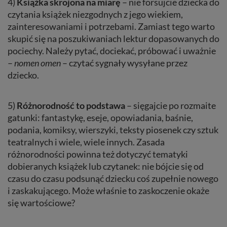
4)
Książka skrojona na miarę
– nie forsujcie dziecka do
czytania książek niezgodnych z jego wiekiem,
zainteresowaniami i potrzebami. Zamiast tego warto
skupić się na poszukiwaniach lektur dopasowanych do
pociechy. Należy pytać, dociekać, próbować i uważnie
–
nomen omen
– czytać sygnały wysyłane przez
dziecko.
5)
Różnorodność to podstawa
– sięgajcie po rozmaite
gatunki: fantastykę, eseje, opowiadania, baśnie,
podania, komiksy, wierszyki, teksty piosenek czy sztuk
teatralnych i wiele, wiele innych. Zasada
różnorodności powinna też dotyczyć tematyki
dobieranych książek lub czytanek: nie bójcie się od
czasu do czasu podsunąć dziecku coś zupełnie nowego
i zaskakującego. Może właśnie to zaskoczenie okaże
się wartościowe?