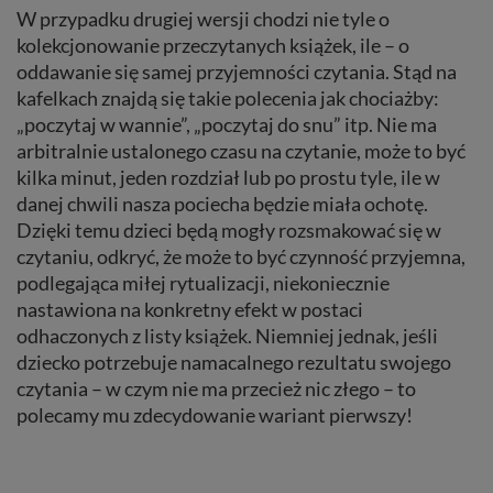
W przypadku drugiej wersji chodzi nie tyle o
kolekcjonowanie przeczytanych książek, ile – o
oddawanie się samej przyjemności czytania. Stąd na
kafelkach znajdą się takie polecenia jak chociażby:
„poczytaj w wannie”, „poczytaj do snu” itp. Nie ma
arbitralnie ustalonego czasu na czytanie, może to być
kilka minut, jeden rozdział lub po prostu tyle, ile w
danej chwili nasza pociecha będzie miała ochotę.
Dzięki temu dzieci będą mogły rozsmakować się w
czytaniu, odkryć, że może to być czynność przyjemna,
podlegająca miłej rytualizacji, niekoniecznie
nastawiona na konkretny efekt w postaci
odhaczonych z listy książek. Niemniej jednak, jeśli
dziecko potrzebuje namacalnego rezultatu swojego
czytania – w czym nie ma przecież nic złego – to
polecamy mu zdecydowanie wariant pierwszy!