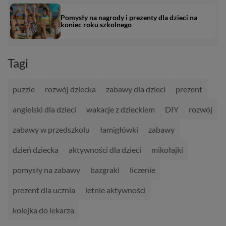
Pomysły na nagrody i prezenty dla dzieci na
koniec roku szkolnego
Tagi
puzzle
rozwój dziecka
zabawy dla dzieci
prezent
angielski dla dzieci
wakacje z dzieckiem
DIY
rozwój
zabawy w przedszkolu
łamigłówki
zabawy
dzień dziecka
aktywności dla dzieci
mikołajki
pomysły na zabawy
bazgraki
liczenie
prezent dla ucznia
letnie aktywności
kolejka do lekarza