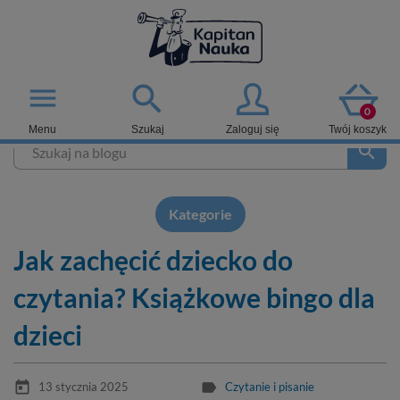

menu
0
Menu
Szukaj
Zaloguj się
Twój koszyk
search
Kategorie
Jak zachęcić dziecko do
czytania? Książkowe bingo dla
dzieci
today
label
13 stycznia 2025
Czytanie i pisanie