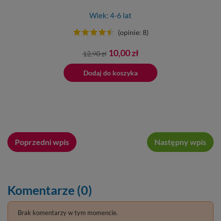
Wiek: 4-6 lat
(opinie: 8)
Cena
Cena
10,00 zł
12,90 zł
podstawowa
Dodano do 
ano do koszyka
Dodaj do koszyka
Poprzedni wpis
Następny wpis
Komentarze (0)
Brak komentarzy w tym momencie.