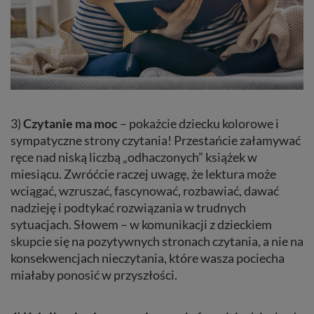
3)
Czytanie ma moc
– pokażcie dziecku kolorowe i
sympatyczne strony czytania! Przestańcie załamywać
ręce nad niską liczbą „odhaczonych” książek w
miesiącu. Zwróćcie raczej uwagę, że lektura może
wciągać, wzruszać, fascynować, rozbawiać, dawać
nadzieję i podtykać rozwiązania w trudnych
sytuacjach. Słowem – w komunikacji z dzieckiem
skupcie się na pozytywnych stronach czytania, a nie na
konsekwencjach nieczytania, które wasza pociecha
miałaby ponosić w przyszłości.