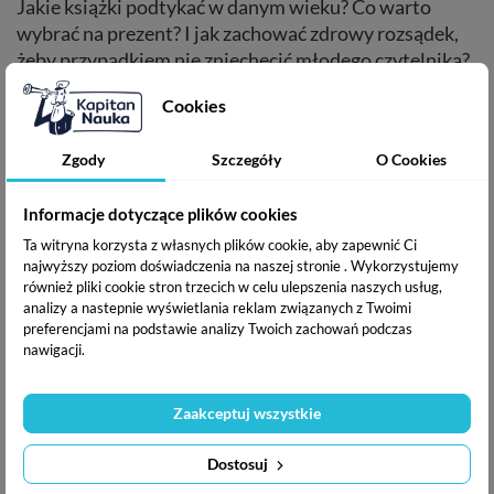
Jakie książki podtykać w danym wieku? Co warto
wybrać na prezent? I jak zachować zdrowy rozsądek,
żeby przypadkiem nie zniechęcić młodego czytelnika?
Cookies
Przede wszystkim warto
w proces szukania
odpowiednich lektur zaangażować samych
Zgody
Szczegóły
O Cookies
zainteresowanych!
Nie upierajmy się przy szkolnych
lekturach, tzw. „klasykach” czy naszych – dzisiaj
Informacje dotyczące plików cookies
widzianych nie bez sentymentu – lekturach z
Ta witryna korzysta z własnych plików cookie, aby zapewnić Ci
dzieciństwa. Niech dziecko – zwłaszcza, jeśli chodzi o
najwyższy poziom doświadczenia na naszej stronie . Wykorzystujemy
książki dodatkowe, czytane dla relaksu i w wolnej
również pliki cookie stron trzecich w celu ulepszenia naszych usług,
analizy a nastepnie wyświetlania reklam związanych z Twoimi
chwili – samo zadecyduje, na co ma ochotę! Może lubi
preferencjami na podstawie analizy Twoich zachowań podczas
komiksy? Fantastykę? Książki o zwierzętach lub
nawigacji.
wielkich odkryciach? Należy podążać za
upodobaniami konkretnego dziecka: i dotyczy to
Zaakceptuj wszystkie
zarówno tematyki, jak i gatunku pożądanych książek.
Jeśli to komiks przypadł do gustu małemu
Dostosuj
czytelnikowi, to – przynajmniej na chwilę – odpuśćmy