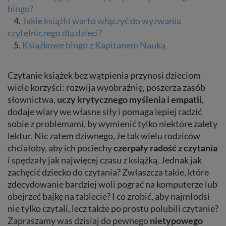
bingo?
4.
Jakie książki warto włączyć do wyzwania
czytelniczego dla dzieci?
5.
Książkowe bingo z Kapitanem Nauką
Czytanie książek bez wątpienia przynosi dzieciom
wiele korzyści: rozwija wyobraźnię, poszerza zasób
słownictwa,
uczy krytycznego myślenia i empatii
,
dodaje wiary we własne siły i pomaga lepiej radzić
sobie z problemami, by wymienić tylko niektóre zalety
lektur. Nic zatem dziwnego, że tak wielu rodziców
chciałoby, aby ich pociechy
czerpały radość z czytania
i spędzały jak najwięcej czasu z książką. Jednak jak
zachęcić dziecko do czytania? Zwłaszcza takie, które
zdecydowanie bardziej woli pograć na komputerze lub
obejrzeć bajkę na tablecie? I co zrobić, aby najmłodsi
nie tylko czytali, lecz także po prostu polubili czytanie?
Zapraszamy was dzisiaj do pewnego
nietypowego