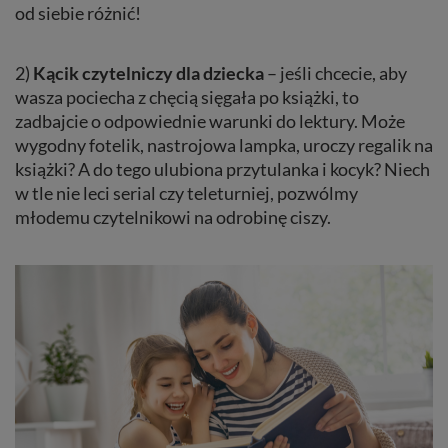
od siebie różnić!
2)
Kącik czytelniczy dla dziecka
– jeśli chcecie, aby
wasza pociecha z chęcią sięgała po książki, to
zadbajcie o odpowiednie warunki do lektury. Może
wygodny fotelik, nastrojowa lampka, uroczy regalik na
książki? A do tego ulubiona przytulanka i kocyk? Niech
w tle nie leci serial czy teleturniej, pozwólmy
młodemu czytelnikowi na odrobinę ciszy.