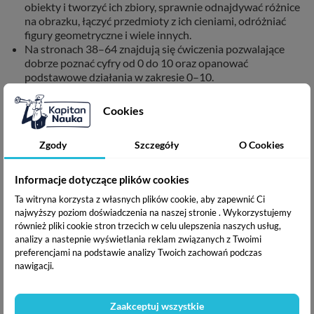
obiekty i tworzyć ich zbiory, sprawnie odnajdywać różnice
na obrazku, łączyć przedmioty z ich cieniami, odróżniać
figury geometryczne i wiele innych.
Na stronach 38–64 znajdują się ćwiczenia pozwalające
dobrze poznać cyfry od 0 do 10 oraz opanować
podstawowe działania w zakresie 0–10.
Nie pospieszajcie dziecka i dajcie mu możliwość nauki we
własnym tempie. Opanowanie podstaw matematyki
Cookies
wymaga dużo treningu!
Dbajcie o to, aby każdej liczbie towarzyszył konkret (2 to
Zgody
Szczegóły
O Cookies
np. 2 banany, 2 jabłka lub 2 długopisy).
Nie zapomnijcie o dobrej zabawie!
Informacje dotyczące plików cookies
Doskonałym uzupełnieniem Elementarza jest zeszyt ćwiczeń
Ta witryna korzysta z własnych plików cookie, aby zapewnić Ci
z naklejkami:
najwyższy poziom doświadczenia na naszej stronie . Wykorzystujemy
również pliki cookie stron trzecich w celu ulepszenia naszych usług,
analizy a nastepnie wyświetlania reklam związanych z Twoimi
Bazgraki poznają matematykę. Ćwiczenia. Poziom 1
preferencjami na podstawie analizy Twoich zachowań podczas
nawigacji.
W serii
:
Bazgraki poznają matematykę. Ćwiczenia. Poziom 1
Zaakceptuj wszystkie