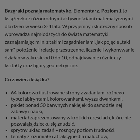
Bazgraki poznają matematykę. Elementarz. Poziom 1
to
książeczka z różnorodnymi aktywnościami matematycznymi
dla dzieci w wieku 3-4 lata. W przyjemny i skuteczny sposób
wprowadza najmłodszych do świata matematyki,
zaznajamiając m.in. z takimi zagadnieniami, jak pojęcie „taki
sam”, położenie i relacje przestrzenne, liczenie i wykonywanie
działań w zakresie od 0 do 10, odnajdywanie różnic czy
kształty oraz figury geometryczne.
Co zawiera książka?
64 kolorowo ilustrowane strony z zadaniami różnego
typu: labiryntami, kolorowankami, wyszukiwankami,
pakiet ponad 50 barwnych naklejek do samodzielnej
zabawy i nauki,
materiał zaprezentowany w krótkich częściach, które nie
pozwalają dziecku się znudzić,
sprytny układ zadań – rosnący poziom trudności,
tematy zrozumiałe i atrakcyjne dla maluchów,