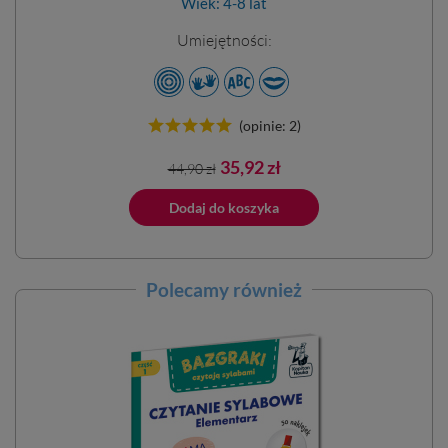
Wiek: 4-8 lat
Umiejętności:
(opinie: 2)
Cena
Cena
35,92 zł
44,90 zł
podstawowa
ano do koszyka
Dodaj do koszyka
Dodano do 
Polecamy również