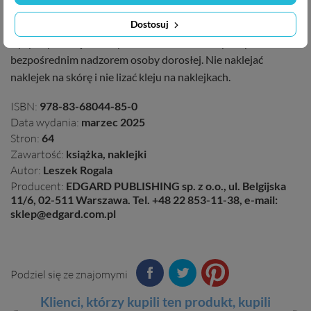
Bazgraki ćwiczą matematykę. Elementarz. Poziom 2
Bazgraki ćwiczą matematykę. Ćwiczenia. Poziom 2
Dostosuj
Ryzyko połknięcia małych elementów. Do użytku pod
bezpośrednim nadzorem osoby dorosłej. Nie naklejać
naklejek na skórę i nie lizać kleju na naklejkach.
ISBN:
978-83-68044-85-0
Data wydania:
marzec 2025
Stron:
64
Zawartość:
książka, naklejki
Autor:
Leszek Rogala
Producent:
EDGARD PUBLISHING sp. z o.o., ul. Belgijska
11/6, 02-511 Warszawa. Tel. +48 22 853-11-38, e-mail:
sklep@edgard.com.pl
Podziel się ze znajomymi
Klienci, którzy kupili ten
produkt
, kupili