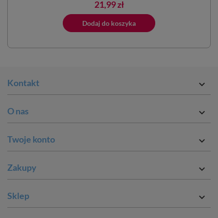
Cena
21,99 zł
ano do koszyka
Dodaj do koszyka
Dodano do 
Kontakt

O nas

Twoje konto

Zakupy

Sklep
