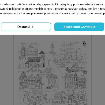
a z własnych plików cookie, aby zapewnić Ci najwyższy poziom doświadczenia na
Pobierz
ież pliki cookie stron trzecich w celu ulepszenia naszych usług, analizy a na
m związanych z Twoimi preferencjami na podstawie analizy Twoich zachowań p
Книжка-розмальовка міста
Dostosuj
Zaakceptuj wszystkie
Kolorowanka Miasto (A2) ›