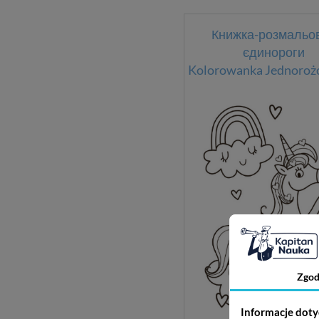
Книжка-розмальо
єдинороги
Kolorowanka Jednorożce
Zgod
Informacje doty