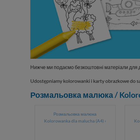
Нижче ми подаємо безкоштовні матеріали для діт
Udostępniamy kolorowanki i karty obrazkowe do 
Розмальовка малюка / Kolor
Розмальовка малюка
Kolorowanka dla malucha (A4) ›
Ko