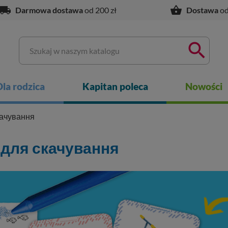
ocal_shipping
shopping_basket
Darmowa dostawa
od 200 zł
Dostawa
od

Dla rodzica
Kapitan poleca
Nowości
качування
 для скачування