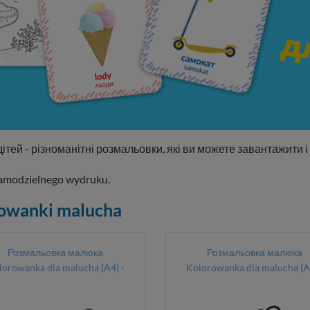
ей - різноманітні розмальовки, які ви можете завантажити і 
samodzielnego wydruku.
owanki malucha
Розмальовка малюка
Розмальовка малюка
lorowanka dla malucha (A4) ›
Kolorowanka dla malucha (A4