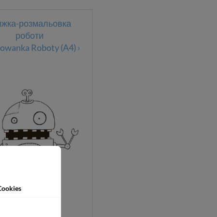
ижка-розмальовка
роботи
owanka Roboty (A4) ›
Cookies