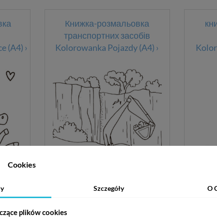
вка
Книжка-розмальовка
кн
транспортних засобів
 (A4) ›
Kolorowanka Pojazdy (A4) ›
Kolor
Cookies
y
Szczegóły
O 
czące plików cookies