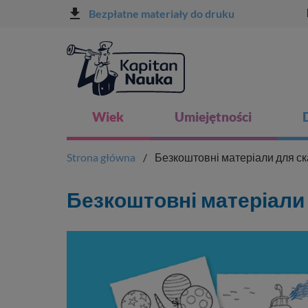
file_download
l
Bezpłatne materiały do druku
Wiek
Umiejętności
Strona główna
Безкоштовні матеріали для с
Безкоштовні матеріали