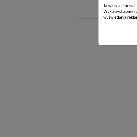
Ta witryna korzyst
Pobierz
Wykorzystujemy równ
wyświetlania rekla