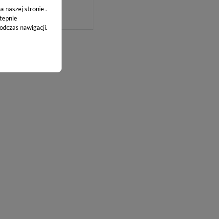
 naszej stronie .
Pobierz
stepnie
odczas nawigacji.