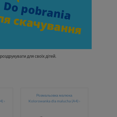
роздрукувати для своїх дітей.
Розмальовка малюка
) ›
Kolorowanka dla malucha (A4) ›