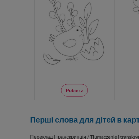
Pobierz
Перші слова для дітей в карти
Переклад i транскрипція / Tłumaczenie i transkry