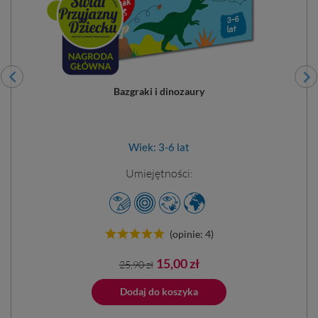
Bazgraki i dinozaury
Wiek: 3-6 lat
Umiejętności:
(opinie: 4)
Cena
Cena
15,00 zł
25,90 zł
podstawowa
Dodano do 
ano do koszyka
Dodaj do koszyka