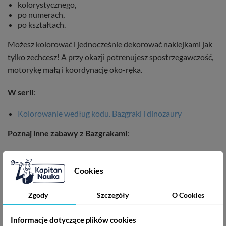
kolorystycznego,
po numerach,
po kształtach.
Możesz kolorować i jednocześnie dekorować naklejkami jak
tylko zechcesz! A przy okazji potrenujesz spostrzegawczość,
motorykę małą i koordynację oko-ręka.
W serii
:
Kolorowanie według kodu. Bazgraki i dinozaury
Poznaj inne zabawy z Bazgrakami
:
Bazgraki i zabawy 4-latków
Bazgraki i zabawy 5-latków
Cookies
Bazgraki i zabawy 6-latków
Bazgraki. W podróży
Bazgraki. Emocje
Zgody
Szczegóły
O Cookies
Ryzyko połknięcia małych elementów. Nie naklejać naklejek
Informacje dotyczące plików cookies