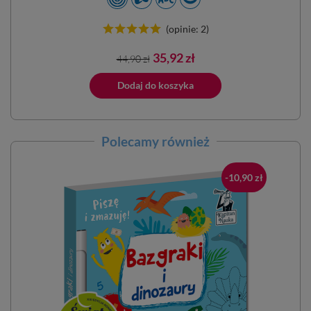
(opinie: 2)
Cena
Cena
35,92 zł
44,90 zł
podstawowa
ano do koszyka
Dodaj do koszyka
Dodano do 
Polecamy również
-10,90 zł