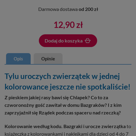
Darmowa dostawa
od 200 zł
12,90 zł
Dodaj do koszyka
Dodano do koszyka
Opis
Opinie
Tylu uroczych zwierzątek w jednej
kolorowance jeszcze nie spotkaliście!
Z pieskiem jakiej rasy bawi się Chlapek? Co to za
czworonożny gość zawitał w domu Bazgraków? I z kim
zaprzyjaźnił się Rządek podczas spaceru nad rzeczką?
Kolorowanie według kodu. Bazgraki i urocze zwierzątka
to
książeczka z kolorowankami i naklejkami dla dzieci od 4 do 7