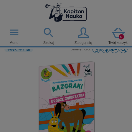

menu
0
Menu
Szukaj
Zaloguj się
Twój koszyk
Wiek: 4-7 lat
Umiejętności: