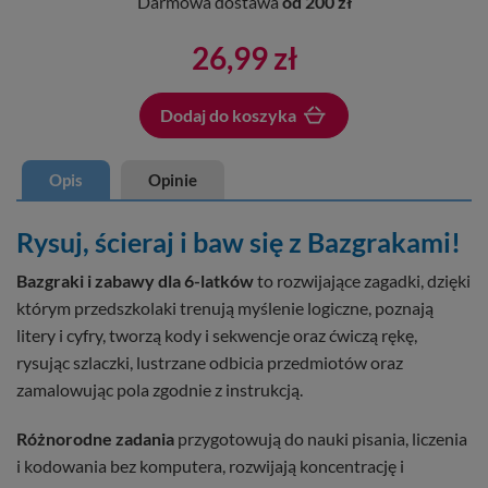
Darmowa dostawa
od 200 zł
26,99 zł
Dodaj do koszyka
Dodano do koszyka
Opis
Opinie
Rysuj, ścieraj i baw się z Bazgrakami!
Bazgraki i zabawy dla 6-latków
to rozwijające zagadki, dzięki
którym przedszkolaki trenują myślenie logiczne, poznają
litery i cyfry, tworzą kody i sekwencje oraz ćwiczą rękę,
rysując szlaczki, lustrzane odbicia przedmiotów oraz
zamalowując pola zgodnie z instrukcją.
Różnorodne zadania
przygotowują do nauki pisania, liczenia
i kodowania bez komputera, rozwijają koncentrację i