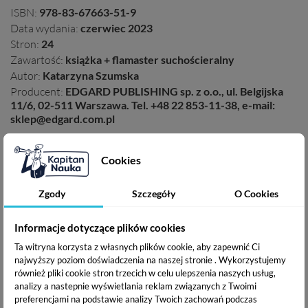
ISBN:
978-83-67663-51-9
Data wydania:
czerwiec 2023
Stron:
24
Zawartość:
książka + flamaster suchościeralny
Autor:
Katarzyna Szumska
Producent:
EDGARD PUBLISHING sp. z o.o., ul. Belgijska
11/6, 02-511 Warszawa. Tel. +48 22 853-11-38, e-mail:
sklep@edgard.com.pl
Cookies
Podziel się ze znajomymi
Zgody
Szczegóły
O Cookies
Inne w serii
Informacje dotyczące plików cookies
Ta witryna korzysta z własnych plików cookie, aby zapewnić Ci
-11,90 zł
najwyższy poziom doświadczenia na naszej stronie . Wykorzystujemy
również pliki cookie stron trzecich w celu ulepszenia naszych usług,
analizy a nastepnie wyświetlania reklam związanych z Twoimi
preferencjami na podstawie analizy Twoich zachowań podczas