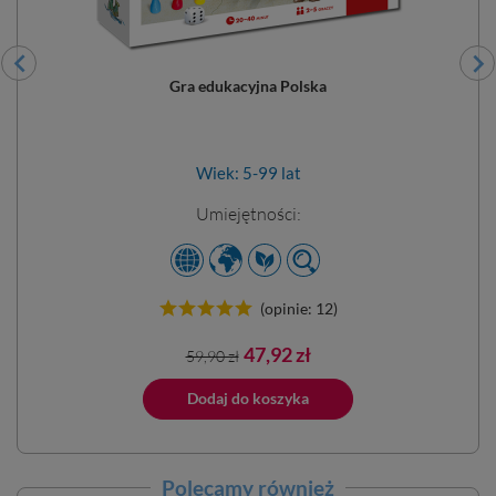
Gra edukacyjna Polska
Wiek: 5-99 lat
Umiejętności:
(opinie: 12)
Cena
Cena
47,92 zł
59,90 zł
podstawowa
ano do koszyka
Dodaj do koszyka
Dodano do 
Polecamy również