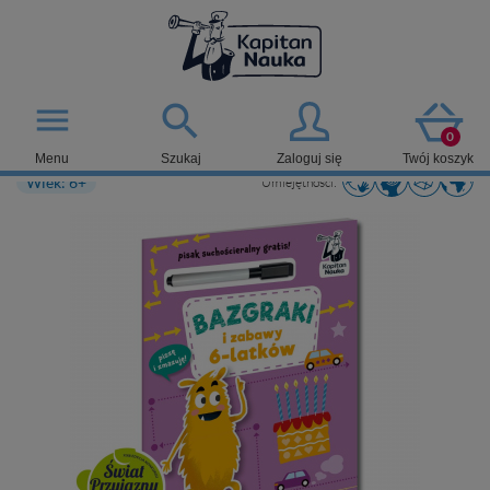

menu
0
Menu
Szukaj
Zaloguj się
Twój koszyk
Wiek: 6+
Umiejętności: