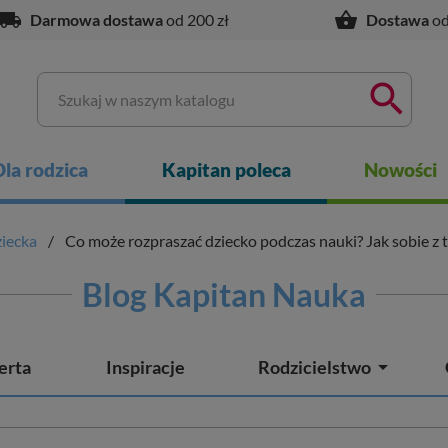
ocal_shipping
shopping_basket
Darmowa dostawa
od 200 zł
Dostawa
od

Dla rodzica
Kapitan poleca
Nowości
iecka
Co może rozpraszać dziecko podczas nauki? Jak sobie z 
Blog Kapitan Nauka

erta
Inspiracje
Rodzicielstwo