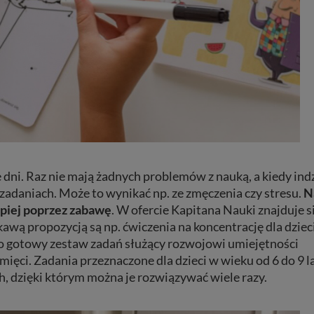
e dni. Raz nie mają żadnych problemów z nauką, a kiedy ind
zadaniach. Może to wynikać np. ze zmęczenia czy stresu.
N
epiej poprzez zabawę
. W ofercie Kapitana Nauki znajduje s
wą propozycją są np. ćwiczenia na koncentrację dla dziec
 to gotowy zestaw zadań służący rozwojowi umiejętności
amięci. Zadania przeznaczone dla dzieci w wieku od 6 do 9 l
h, dzięki którym można je rozwiązywać wiele razy.