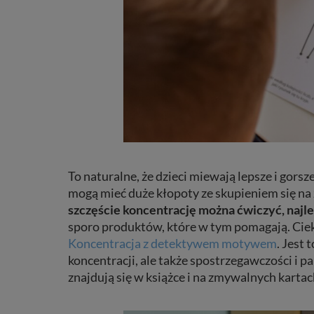
To naturalne, że dzieci miewają lepsze i gorsz
mogą mieć duże kłopoty ze skupieniem się na 
szczęście koncentrację można ćwiczyć, najl
sporo produktów, które w tym pomagają. Cieka
Koncentracja z detektywem motywem
. Jest
koncentracji, ale także spostrzegawczości i p
znajdują się w książce i na zmywalnych kartac