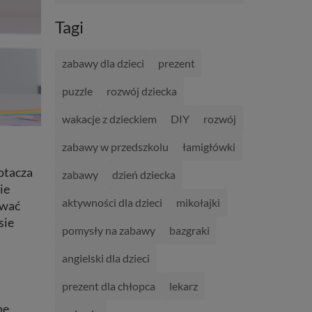
Tagi
zabawy dla dzieci
prezent
puzzle
rozwój dziecka
wakacje z dzieckiem
DIY
rozwój
zabawy w przedszkolu
łamigłówki
otacza
zabawy
dzień dziecka
ie
aktywności dla dzieci
mikołajki
ować
sie
pomysły na zabawy
bazgraki
angielski dla dzieci
prezent dla chłopca
lekarz
ne.