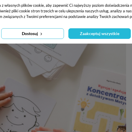
żeli dziecko samo rozumie, do czego potrzebna jest mu zd
a z własnych plików cookie, aby zapewnić Ci najwyższy poziom doświadczenia na
ież pliki cookie stron trzecich w celu ulepszenia naszych usług, analizy a na
m związanych z Twoimi preferencjami na podstawie analizy Twoich zachowań p
e ma problemy z koncentracją?
Dostosuj
Zaakceptuj wszystkie