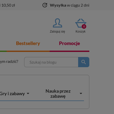
update
 10,50 zł
Wysyłka
w ciągu 2 dni
0
Zaloguj się
Koszyk
Bestsellery
Promocje
tym radzić?
search
Nauka przez


Gry i zabawy
zabawę