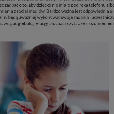
ęc zadbać o to, aby dziecko nie miało pod ręką telefonu alb
ienia z social mediów. Bardzo ważna jest odpowiednia e-
dziny będą uważniej wykonywać swoje zadania i uczestnicz
nawiązać głęboką relację, słuchać i czytać ze zrozumieniem