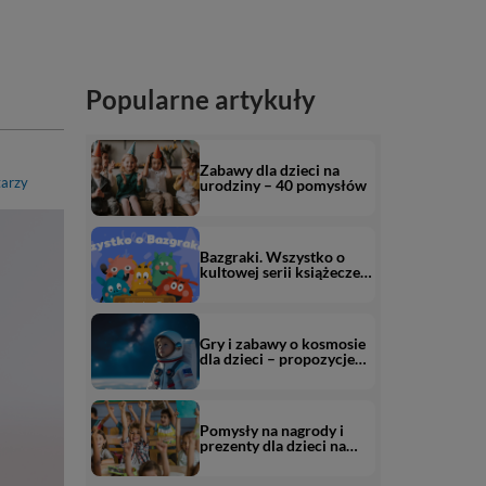
Popularne artykuły
Zabawy dla dzieci na
arzy
urodziny – 40 pomysłów
Bazgraki. Wszystko o
kultowej serii książeczek
edukacyjnych od
Kapitana Nauki
Gry i zabawy o kosmosie
dla dzieci – propozycje
dla przedszkolaka i
starszaka (+ darmowe
karty pracy o kosmosie)
Pomysły na nagrody i
prezenty dla dzieci na
koniec roku szkolnego