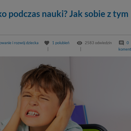
o podczas nauki? Jak sobie z tym
favorite
remove_red_eye
comment
wanie i rozwój dziecka
1
polubień
2583 odwiedzin
0
koment