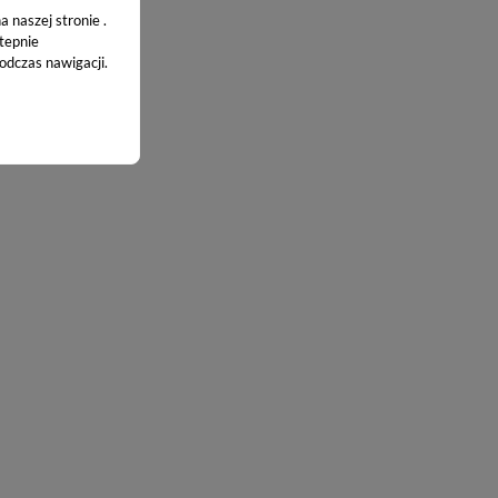
obywana
 naszej stronie .
stepnie
odczas nawigacji.