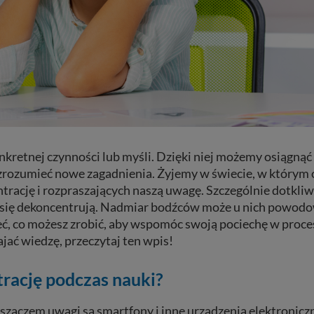
nkretnej czynności lub myśli. Dzięki niej możemy osiągnąć
zrozumieć nowe zagadnienia. Żyjemy w świecie, w którym 
rację i rozpraszających naszą uwagę. Szczególnie dotkliw
o się dekoncentrują. Nadmiar bodźców może u nich powod
eć, co możesz zrobić, aby wspomóc swoją pociechę w proce
ajać wiedzę, przeczytaj ten wpis!
trację podczas nauki?
aczem uwagi są smartfony i inne urządzenia elektronicz