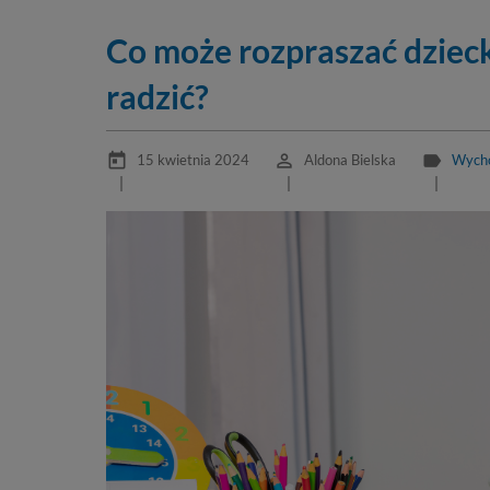
Co może rozpraszać dzieck
radzić?
today
perm_identity
label
15 kwietnia 2024
Aldona Bielska
Wycho