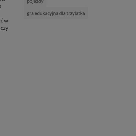
pojazdy
o
gra edukacyjna dla trzylatka
yć w
 czy