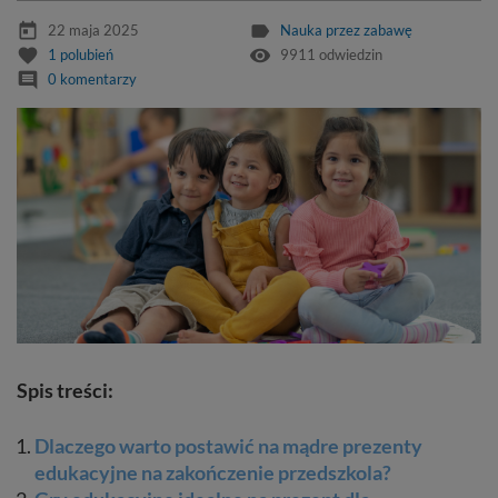
today
label
22 maja 2025
Nauka przez zabawę
favorite
remove_red_eye
1
polubień
9911 odwiedzin
comment
0 komentarzy
Spis treści:
Dlaczego warto postawić na mądre prezenty
edukacyjne na zakończenie przedszkola?