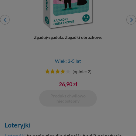
Zgaduj-zgadula. Zagadki obrazkowe
Wiek: 3-5 lat
(opinie: 2)
26,90 zł
Produkt chwilowo
Dodano do 
niedostępny
Loteryjki
Loteryjki
to seria gier dla dzieci już od 2. roku życia,