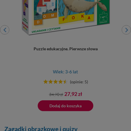
Puzzle edukacyjne. Pierwsze słowa
Wiek: 3-6 lat
(opinie: 5)
Cena
Cena
27,92 zł
34,90 zł
podstawowa
ano do koszyka
Dodaj do koszyka
Dodano do 
Zagadki obrazkowe i quizy