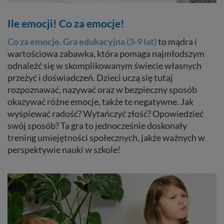
Ile emocji! Co za emocje!
Co za emocje. Gra edukacyjna (3-9 lat)
to mądra i
wartościowa zabawka, która pomaga najmłodszym
odnaleźć się w skomplikowanym świecie własnych
przeżyć i doświadczeń. Dzieci uczą się tutaj
rozpoznawać, nazywać oraz w bezpieczny sposób
okazywać różne emocje, także te negatywne. Jak
wyśpiewać radość? Wytańczyć złość? Opowiedzieć
swój sposób? Ta gra to jednocześnie doskonały
trening umiejętności społecznych, jakże ważnych w
perspektywie nauki w szkole!