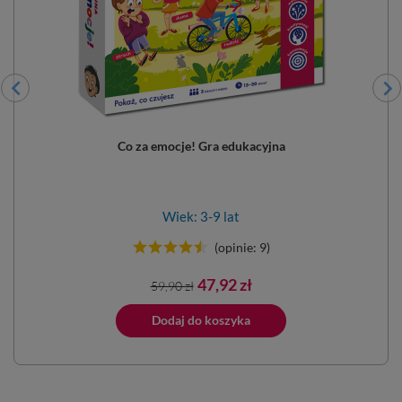
Co za emocje! Gra edukacyjna
Wiek: 3-9 lat
(opinie: 9)
Cena
Cena
47,92 zł
59,90 zł
podstawowa
ano do koszyka
Dodaj do koszyka
Dodano do 