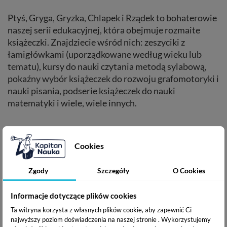
Ptyś, Gryga, Gryzka, Chlapek i Rządek to bohaterowie
naszej serii edukacyjnej, która obejmuje rozmaite
książeczki. Znajdziecie wśród nich: zeszyciki z
łamigłówkami (uporządkowane według wieku lub
tematu), kursy do nauki czytania metodą sylabową,
pokaźny wybór książeczek do rozwoju grafomotoryki i
nauki pisania, podserie książeczek do nauki
matematyki i wiele, wiele innych.
Cookies
Zgody
Szczegóły
O Cookies
Informacje dotyczące plików cookies
Ta witryna korzysta z własnych plików cookie, aby zapewnić Ci
najwyższy poziom doświadczenia na naszej stronie . Wykorzystujemy