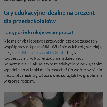
Gry edukacyjne idealne na prezent
dla przedszkolaków
Tam, gdzie króluje współpraca!
Nie ma chyba lepszych przewodniczek po zasadach
współpracy niż pszczółki! Właśnie w ich rolę wcielają
się gracze
Misia i pszczół (3-8 lat)
. To gra
kooperacyjna, w której zadaniem dzieci jest
połączenie sił i jak najszybsze zdobycie miodku, zanim
wpadnie on w łapki misia-łasucha! Co ważne, w Misia
i pszczoły
można grać zarówno solo, jak i w grupie
, np.
w gronie rodziny.