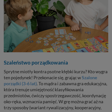
Szaleństwo porządkowania
Sprytne miotły kontra psotne kłębki kurzu? Kto wygra
ten pojedynek! Przekonacie się, grając w
Szalone
porządki (3-6 lat)
. To mądra i zabawna gra edukacyjna,
która trenuje umiejętność klasyfikowania
przedmiotów, ćwiczy spostrzegawczość, koordynację
oko-ręka, wzmacnia pamięć. W grę można grać aż na
trzy sposoby (wariant rywalizacyjny, kooperacyjny,