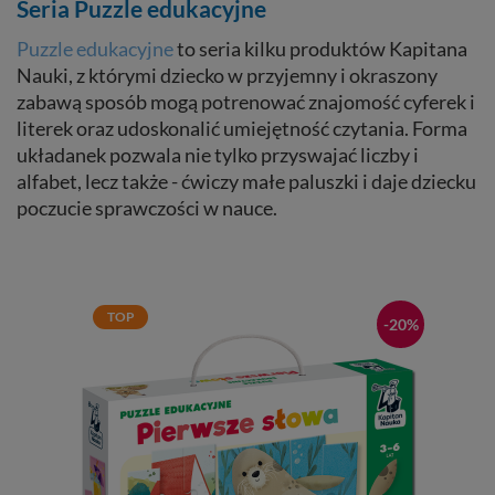
Seria Puzzle edukacyjne
Puzzle edukacyjne
to seria kilku produktów Kapitana
Nauki, z którymi dziecko w przyjemny i okraszony
zabawą sposób mogą potrenować znajomość cyferek i
literek oraz udoskonalić umiejętność czytania. Forma
układanek pozwala nie tylko przyswajać liczby i
alfabet, lecz także - ćwiczy małe paluszki i daje dziecku
poczucie sprawczości w nauce.
TOP
-20%