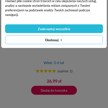
również pliki cookie stron trzecich w celu ulepszenia naszych usług,
analizy a nastepnie wyświetlania reklam związanych z Twoimi
preferencjami na podstawie analizy Twoich zachowań podczas
nawigacji.
Zaakceptuj wszystkie
Dostosuj
...
Bazgraki w podróży
Wiek: 3-6 lat
(opinie: 1)
Cena
26,99 zł
ano do koszyka
Dodaj do koszyka
Dodano do 