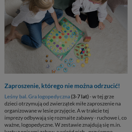
Zaproszenie, którego nie można odrzucić!
Leśny bal. Gra logopedyczna
(3-7 lat)
- w tej grze
dzieci otrzymują od zwierzątek miłe zaproszenie na
organizowane w lesie przyjęcie. A w trakcie tej
imprezy odbywają się rozmaite zabawy - ruchowe i, co
ważne, logopedyczne. W zestawie znajdują się m.in.
karty z opisami zabaw, a wśród nich - przyjemne,