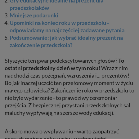
Gry edukacyjne idealne na prezent dla
przedszkolaków
Mniejsze podarunki
Upominki na koniec roku w przedszkolu -
odpowiadamy na najczęściej zadawane pytania
Podsumowanie: jak wybrać idealny prezent na
zakończenie przedszkola?
Słyszycie ten gwar podekscytowanych głosów?
To
ostatni przedszkolny dzień w tym roku!
Wraz z nim
nadchodzi czas pożegnań, wzruszenia i... prezentów!
Bo jak inaczej uczcić ten przełomowy moment w życiu
małego człowieka? Zakończenie roku w przedszkolu to
nie byle wydarzenie - to prawdziwy ceremoniał
przejścia. Z bezpiecznej przystani przedszkolnych sal
maluchy wypływają na szersze wody edukacji.
A skoro mowa o wypływaniu - warto zaopatrzyć
naszych małych odkrywców w odpowiedni