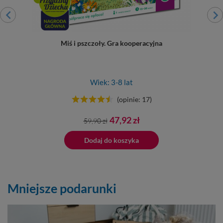
Miś i pszczoły. Gra kooperacyjna
Wiek: 3-8 lat
(opinie: 17)
Cena
Cena
47,92 zł
59,90 zł
podstawowa
ano do koszyka
Dodaj do koszyka
Dodano do 
Mniejsze podarunki