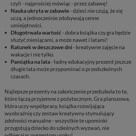
czyli - najprościej mówiąc - przez zabawę!
Nauka ukryta w zabawie
- dzieci nie czują, że się
uczą, a jednocześnie zdobywają cenne
umiejętności.
Długotrwała wartość
- dobra książka czy gra będzie
służyć miesiącami, a może nawet i latami!
Ratunek w deszczowe dni
- kreatywne zajęcie na
wakacje i nie tylko.
Pamiątka na lata
- ładny edukacyjny prezent jeszcze
długie lata może przypominać o przedszkolnych
czasach.
Najlepsze prezenty na zakończenie przedszkola to te,
które łączą przyjemne z pożytecznym. Gra planszowa,
która uczy współpracy, książka rozwijająca
wyobraźnię czy zestaw kreatywny stymulujący
zdolności manualne - wszystkie te upominki
przygotują dziecko do szkolnych wyzwań, nie
odbierając prezentom uroku!