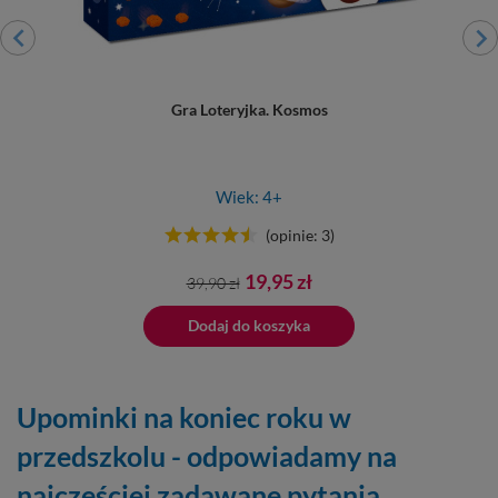
Gra Loteryjka. Kosmos
Wiek: 4+
(opinie: 3)
Cena
Cena
19,95 zł
39,90 zł
podstawowa
ano do koszyka
Dodaj do koszyka
Dodano do 
Upominki na koniec roku w
przedszkolu - odpowiadamy na
najczęściej zadawane pytania