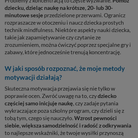
Problemy z koncentracją to częste wyzwanie.
Pomóż
dziecku, dzieląc naukę na krótsze, 20- lub 30-
minutowe sesje
przedzielone przerwami. Ogranicz
rozpraszacze w otoczeniu i naucz dziecka prostych
technik mindfulness. Niektóre aspekty nauki dziecka,
takie jak zapamiętywanie czy czytanie ze
zrozumieniem, można ćwiczyć poprzez specjalne gry i
zabawy, które jednocześnie trenują koncentrację.
W jaki sposób rozpoznać, że moje metody
motywacji działają?
Skuteczna motywacja przejawia się nie tylko w
poprawie ocen. Zwróć uwagę na to, czy
dziecko
częściej samo inicjuje naukę
, czy zadaje pytania
wykraczające poza szkolny program, czy dzieli się z
tobą tym, czego się nauczyło.
Wzrost pewności
siebie, większa samodzielność i radość z odkrywania
to najlepsze wskaźniki, że twoje wysiłki przynoszą