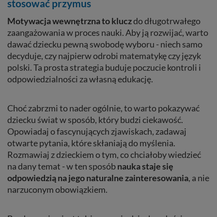
stosować przymus
Motywacja wewnętrzna to klucz
do długotrwałego
zaangażowania w proces nauki. Aby ją rozwijać, warto
dawać dziecku pewną swobodę wyboru - niech samo
decyduje, czy najpierw odrobi matematykę czy język
polski. Ta prosta strategia buduje poczucie kontroli i
odpowiedzialności za własną edukację.
Choć zabrzmi to nader ogólnie, to warto pokazywać
dziecku świat w sposób, który budzi ciekawość.
Opowiadaj o fascynujących zjawiskach, zadawaj
otwarte pytania, które skłaniają do myślenia.
Rozmawiaj z dzieckiem o tym, co chciałoby wiedzieć
na dany temat - w ten sposób
nauka staje się
odpowiedzią na jego naturalne zainteresowania
, a nie
narzuconym obowiązkiem.