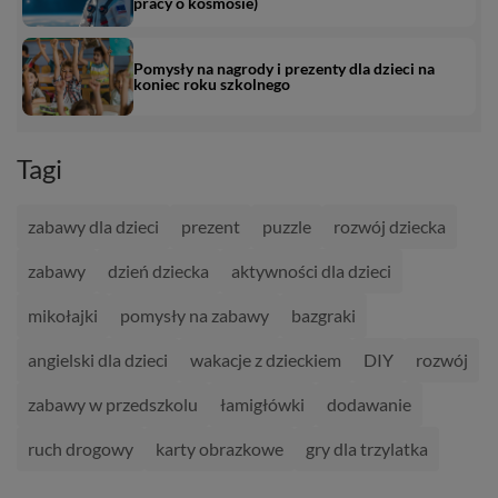
pracy o kosmosie)
Pomysły na nagrody i prezenty dla dzieci na
koniec roku szkolnego
Tagi
zabawy dla dzieci
prezent
puzzle
rozwój dziecka
zabawy
dzień dziecka
aktywności dla dzieci
mikołajki
pomysły na zabawy
bazgraki
angielski dla dzieci
wakacje z dzieckiem
DIY
rozwój
zabawy w przedszkolu
łamigłówki
dodawanie
ruch drogowy
karty obrazkowe
gry dla trzylatka