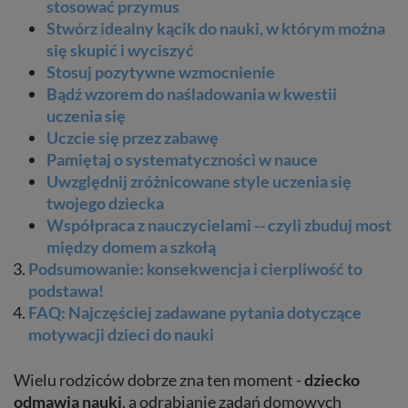
stosować przymus
Stwórz idealny kącik do nauki, w którym można
się skupić i wyciszyć
Stosuj pozytywne wzmocnienie
Bądź wzorem do naśladowania w kwestii
uczenia się
Uczcie się przez zabawę
Pamiętaj o systematyczności w nauce
Uwzględnij zróżnicowane style uczenia się
twojego dziecka
Współpraca z nauczycielami -- czyli zbuduj most
między domem a szkołą
Podsumowanie: konsekwencja i cierpliwość to
podstawa!
FAQ: Najczęściej zadawane pytania dotyczące
motywacji dzieci do nauki
Wielu rodziców dobrze zna ten moment -
dziecko
odmawia nauki
, a odrabianie zadań domowych