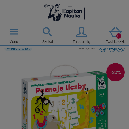

menu
0
Menu
Szukaj
Zaloguj się
Twój koszyk
Wiek: 3-6 lat
Umiejętności:
-20%