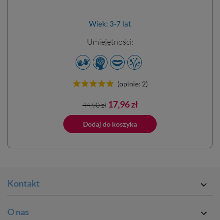
Wiek: 3-7 lat
Umiejętności:
(opinie: 2)
Cena
Cena
17,96 zł
44,90 zł
podstawowa
ano do koszyka
Dodaj do koszyka
Dodano do 
Kontakt

O nas
