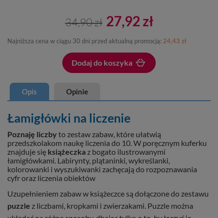
27,92 zł
34,90 zł
Najniższa cena w ciągu 30 dni przed aktualną promocją:
24,43 zł
Dodaj do koszyka
Dodano do koszyka
Opis
Opinie
Łamigłówki na liczenie
Poznaję liczby
to zestaw zabaw, które ułatwią
przedszkolakom naukę liczenia do 10. W poręcznym kuferku
znajduje się
książeczka
z bogato ilustrowanymi
łamigłówkami. Labirynty, plątaninki, wykreślanki,
kolorowanki i wyszukiwanki zachęcają do rozpoznawania
cyfr oraz liczenia obiektów
Uzupełnieniem zabaw w książeczce są dołączone do zestawu
puzzle
z liczbami, kropkami i zwierzakami. Puzzle można
układać na różne sposoby, dbając tylko o to, by łączyć je