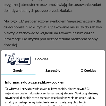
przyjaznej atmosferze oraz umożliwiają dostosowanie zadań
do indywidualnych potrzeb przedszkolaka.
Ma logo 'CE' jest oznaczony symbolem 'nieprzeznaczony dla
dzieci poniżej 3 roku życia' ; Opakowanie nie służy do zabawy.
Należy je zachować ze względu na zawarte na nim ważne
informacje. Do użytku pod bezpośrednim nadzorem osoby
dorosłej.
W serii:
Cookies
•
Czytam sylabami. Książka + puzzle edukacyjne
Zgody
Szczegóły
O Cookies
•
Puzzle edukacyjne. Poznaję alfabet
Informacje dotyczące plików cookies
ISBN:
978-83-68044-21-8
Ta witryna korzysta z własnych plików cookie, aby zapewnić Ci
Data wydania:
kwiecień 2024
najwyższy poziom doświadczenia na naszej stronie . Wykorzystujemy
Zawartość:
40 puzzli, książka
również pliki cookie stron trzecich w celu ulepszenia naszych usług,
analizy a nastepnie wyświetlania reklam związanych z Twoimi
Autor:
Katarzyna Szumska