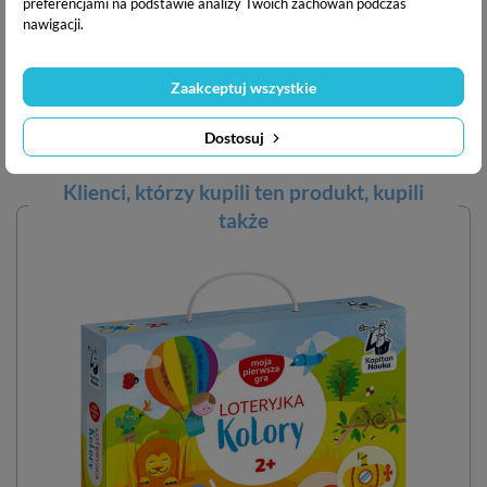
preferencjami na podstawie analizy Twoich zachowań podczas
Producent:
EDGARD PUBLISHING sp. z o.o., ul. Belgijska
nawigacji.
11/6, 02-511 Warszawa. Tel. +48 22 853-11-38, e-mail:
sklep@edgard.com.pl
Zaakceptuj wszystkie
Dostosuj
Podziel się ze znajomymi
Klienci, którzy kupili ten
produkt
, kupili
także