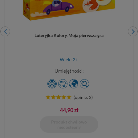
Loteryjka Kolory. Moja pierwsza gra
Wiek: 2+
Umiejętności:
(opinie: 2)
44,90 zł
Produkt chwilowo
Dodano do 
niedostępny