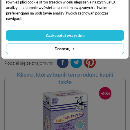
również pliki cookie stron trzecich w celu ulepszenia naszych usług,
Data wydania:
lipiec 2025
analizy a nastepnie wyświetlania reklam związanych z Twoimi
Stron:
24
preferencjami na podstawie analizy Twoich zachowań podczas
nawigacji.
Zawartość:
Książka , naklejki wielorazowe
Producent:
EDGARD PUBLISHING sp. z o.o., ul. Belgijska
11/6, 02-511 Warszawa. Tel. +48 22 853-11-38, e-mail:
Zaakceptuj wszystkie
sklep@edgard.com.pl
Dostosuj
Podziel się ze znajomymi
Klienci, którzy kupili ten
produkt
, kupili
także
-60%