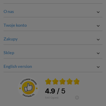
O nas

Twoje konto

Zakupy

Sklep

English version

4.9
/ 5
541
opinii