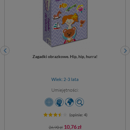
Zagadki obrazkowe. Hip, hip, hurra!
Wiek: 2-3 lata
Umiejętności:
(opinie: 4)
Cena
Cena
10,76 zł
26,90 zł