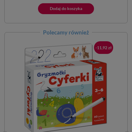
podstawowa
ano do koszyka
Dodaj do koszyka
Dodano do 
Polecamy również
-11,92 zł