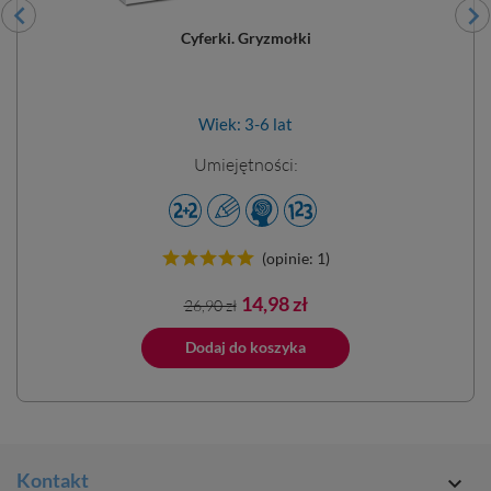
Cyferki. Gryzmołki
Wiek: 3-6 lat
Umiejętności:
(opinie: 1)
Cena
Cena
14,98 zł
26,90 zł
podstawowa
ano do koszyka
Dodaj do koszyka
Dodano do 
Kontakt
