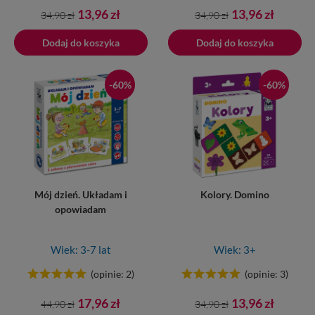
Cena
Cena
Cena
Cena
13,96 zł
13,96 zł
34,90 zł
34,90 zł
podstawowa
podstawowa
Dodaj do koszyka
Dodano do koszyka
Dodaj do koszyka
-60%
-60%
Mój dzień. Układam i
Kolory. Domino
opowiadam
Wiek: 3-7 lat
Wiek: 3+
(opinie: 2)
(opinie: 3)
Cena
Cena
Cena
Cena
17,96 zł
13,96 zł
44,90 zł
34,90 zł