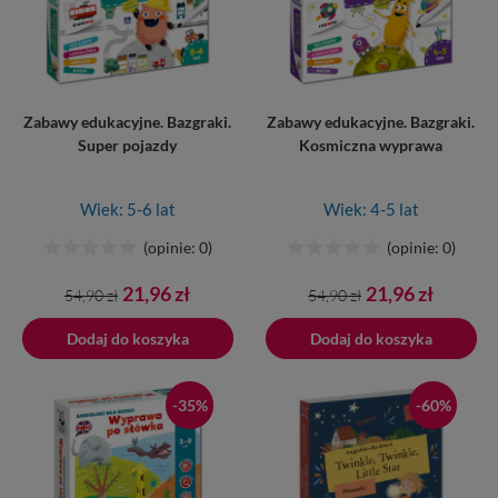
Zabawy edukacyjne. Bazgraki.
Zabawy edukacyjne. Bazgraki.
Super pojazdy
Kosmiczna wyprawa
Wiek: 5-6 lat
Wiek: 4-5 lat
(opinie: 0)
(opinie: 0)
Cena
Cena
Cena
Cena
21,96 zł
21,96 zł
54,90 zł
54,90 zł
podstawowa
podstawowa
Dodaj do koszyka
Dodano do koszyka
Dodaj do koszyka
-35%
-60%