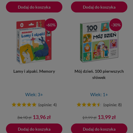
podstawowa
podstawowa
Dodaj do koszyka
Dodano do koszyka
Dodaj do koszyka
-60%
-30%
Lamy i alpaki. Memory
Mój dzień. 100 pierwszych
słówek
Wiek: 3+
Wiek: 1+
(opinie: 4)
(opinie: 8)
Cena
Cena
Cena
Cena
13,96 zł
13,99 zł
34,90 zł
19,99 zł
podstawowa
podstawowa
Dodaj do koszyka
Dodano do koszyka
Dodaj do koszyka