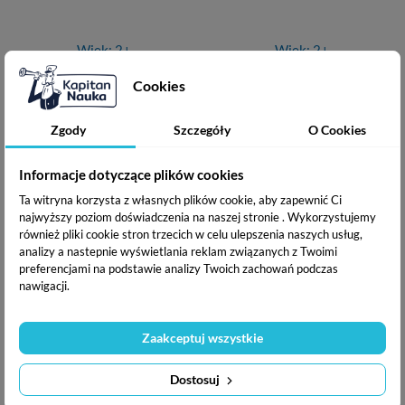
Wiek: 2+
Wiek: 2+
(opinie: 1)
(opinie: 1)
Cookies
Cena
Cena
Cena
Cena
16,03 zł
16,03 zł
22,90 zł
22,90 zł
Zgody
Szczegóły
O Cookies
podstawowa
podstawowa
Dodaj do koszyka
Dodano do koszyka
Dodaj do koszyka
Informacje dotyczące plików cookies
Ta witryna korzysta z własnych plików cookie, aby zapewnić Ci
-40%
-40%
najwyższy poziom doświadczenia na naszej stronie . Wykorzystujemy
również pliki cookie stron trzecich w celu ulepszenia naszych usług,
analizy a nastepnie wyświetlania reklam związanych z Twoimi
preferencjami na podstawie analizy Twoich zachowań podczas
nawigacji.
Zaakceptuj wszystkie
Księga niemieckich słówek
Księga francuskich słówek
(miękka okładka)
(miękka okładka)
Dostosuj