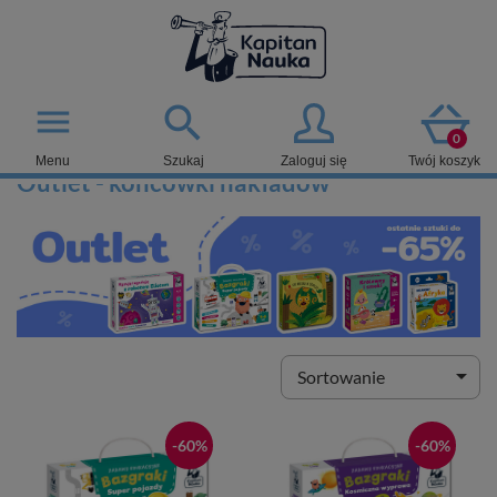

menu
0
Menu
Szukaj
Zaloguj się
Twój koszyk
Outlet - końcówki nakładów

Sortowanie
-60%
-60%