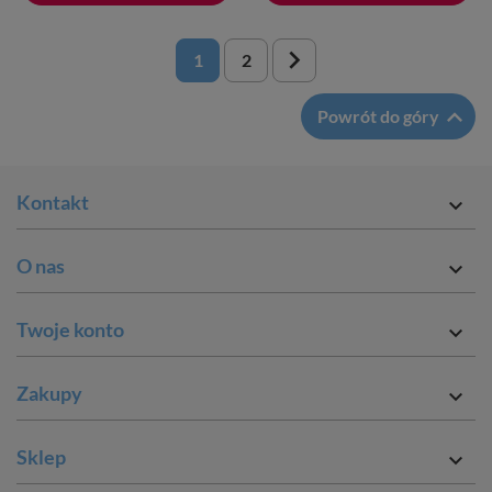

1
2

Powrót do góry
Kontakt

O nas

Twoje konto

Zakupy

Sklep
