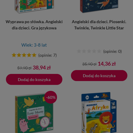
Wyprawa po słówka. Angielski
Angielski dla dzieci. Piosenki.
dla dzieci. Gra językowa
Twinkle, Twinkle Little Star
Wiek: 3-8 lat
(opinie: 0)
(opinie: 7)
Cena
Cena
14,36 zł
35,90 zł
Cena
Cena
38,94 zł
59,90 zł
podstawowa
podstawowa
Dodano do koszyka
Dodaj do koszyka
Dodaj do koszyka
-60%