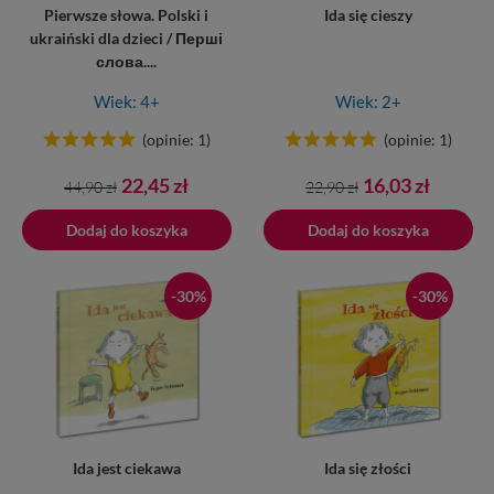
Pierwsze słowa. Polski i
Ida się cieszy
ukraiński dla dzieci / Перші
слова....
Wiek: 4+
Wiek: 2+
(opinie: 1)
(opinie: 1)
Cena
Cena
Cena
Cena
22,45 zł
16,03 zł
44,90 zł
22,90 zł
podstawowa
podstawowa
Dodaj do koszyka
Dodano do koszyka
Dodaj do koszyka
-30%
-30%
Ida jest ciekawa
Ida się złości