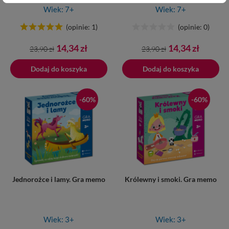
Wiek: 7+
Wiek: 7+
(opinie: 1)
(opinie: 0)
Cena
Cena
Cena
Cena
14,34 zł
14,34 zł
23,90 zł
23,90 zł
podstawowa
podstawowa
Dodaj do koszyka
Dodano do koszyka
Dodaj do koszyka
-60%
-60%
Jednorożce i lamy. Gra memo
Królewny i smoki. Gra memo
Wiek: 3+
Wiek: 3+