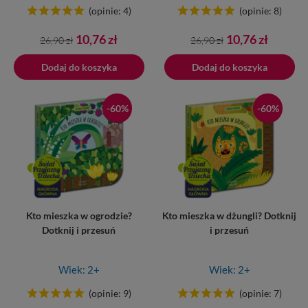
(opinie: 4)
(opinie: 8)
Cena
Cena
Cena
Cena
10,76 zł
10,76 zł
26,90 zł
26,90 zł
podstawowa
podstawowa
Dodaj do koszyka
Dodano do koszyka
Dodaj do koszyka
-60%
-60%
Kto mieszka w ogrodzie?
Kto mieszka w dżungli? Dotknij
Dotknij i przesuń
i przesuń
Wiek: 2+
Wiek: 2+
(opinie: 9)
(opinie: 7)