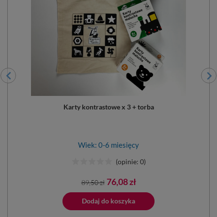
Karty kontrastowe x 3 + torba
Wiek: 0-6 miesięcy
(opinie: 0)
Cena
Cena
76,08 zł
89,50 zł
podstawowa
Dodano do 
ano do koszyka
Dodaj do koszyka