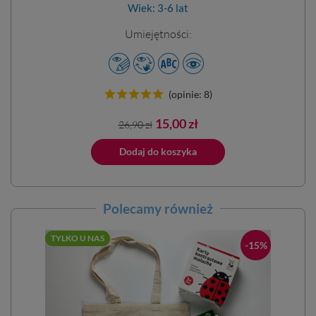
Wiek: 3-6 lat
Umiejętności:
(opinie: 8)
Cena
Cena
15,00 zł
26,90 zł
podstawowa
ano do koszyka
Dodaj do koszyka
Dodano do 
Polecamy również
TYLKO U NAS
-15%