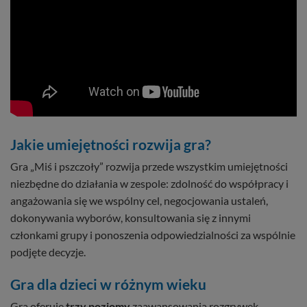
Jakie umiejętności rozwija gra?
Gra „Miś i pszczoły” rozwija przede wszystkim umiejętności
niezbędne do działania w zespole: zdolność do współpracy i
angażowania się we wspólny cel, negocjowania ustaleń,
dokonywania wyborów, konsultowania się z innymi
członkami grupy i ponoszenia odpowiedzialności za wspólnie
podjęte decyzje.
Gra dla dzieci w różnym wieku
Gra oferuje
trzy poziomy
zaawansowania rozgrywek.