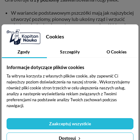
W wariancie podstawowym pszczółki mają jak najszybciej
utworzyć poziomy, pionowy lub ukośny rząd i wrzucić
plaster miodu do ula, a w tym samym czasie miś biegnie po
miód swoją ścieżką.
Cookies
Młodsi zawodnicy mogą skorzystać z ułatwień,
zastawiając aż trzy słodkie pułapki na misia, by spowolnić
jego bieg.
Zgody
Szczegóły
O Cookies
Doświadczeni gracze muszą dodatkowo uwzględniać ruch
motyla, zanim zdecydują o tym, gdzie położyć żeton z
Informacje dotyczące plików cookies
pszczołą.
Ta witryna korzysta z własnych plików cookie, aby zapewnić Ci
najwyższy poziom doświadczenia na naszej stronie . Wykorzystujemy
również pliki cookie stron trzecich w celu ulepszenia naszych usług,
analizy a nastepnie wyświetlania reklam związanych z Twoimi
preferencjami na podstawie analizy Twoich zachowań podczas
nawigacji.
Zaakceptuj wszystkie
Dostosuj