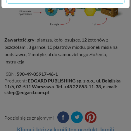
Zawartość gry
: plansza, koło losujące, 12 żetonów z
pszczołami, 3 garnce, 10 plastrów miodu, pionek misia na
podstawce, 2 motyle, ul do samodzielnego złożenia,
instrukcja
ISBN:
590-49-05917-46-1
Producent:
EDGARD PUBLISHING sp. z o.o., ul. Belgijska
11/6, 02-511 Warszawa. Tel. +48 22 853-11-38, e-mail:
sklep@edgard.com.pl
Podziel się ze znajomymi
Klienci, którzy kupili ten
produkt
, kupili