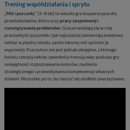
Trening współdziałania i sprytu
„
Miś i pszczoły
” (3–8 lat) to wesoła gra kooperacyjna dla
przedszkolaków, która uczy
pracy zespołowej i
rozwiązywania problemów
. Gracze wcielają się w rolę
pracowitych pszczółek i jak najszybciej zamieniają kwiatowy
nektar w plastry miodu, zanim łakomy miś sprinter je
wyprzedzi. Pszczołom nie jest jednak obojętne, z którego
kwiatu czerpią nektar, zawodnicy trenują więc podczas gry
umiejętność rozpoznawania kolorów, myślenia
strategicznego i przewidywania konsekwencji własnych
działań. Wszystko po to, by cieszyć się słodkim zwycięstwem.