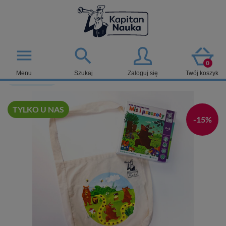

menu
0
Menu
Szukaj
Zaloguj się
Twój koszyk
Wiek: 3-8 lat
TYLKO U NAS
-15%