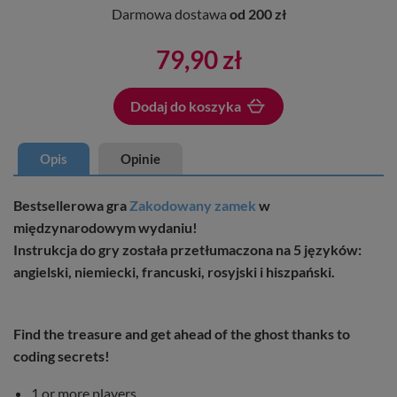
Darmowa dostawa
od 200 zł
79,90 zł
Dodaj do koszyka
Dodano do koszyka
Opis
Opinie
Bestsellerowa gra
Zakodowany zamek
w
międzynarodowym wydaniu!
Instrukcja do gry została przetłumaczona na 5 języków:
angielski, niemiecki, francuski, rosyjski i hiszpański.
Find the treasure and get ahead of the ghost thanks to
coding secrets!
1 or more players