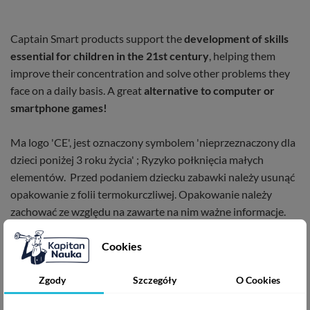
Captain Smart products support the
development of skills
essential for children in the 21st century
, helping them
improve their concentration and solve other problems they
face on a daily basis. A great
alternative to computer or
smartphone games!
Ma logo 'CE', jest oznaczony symbolem 'nieprzeznaczony dla
dzieci poniżej 3 roku życia' ; Ryzyko połknięcia małych
elementów. Przed podaniem dziecku zabawki należy usunąć
opakowanie z folii termokurczliwej. Opakowanie należy
zachować ze względu na zawarte na nim ważne informacje.
Do użytku pod bezpośrednim nadzorem osoby dorosłej.
Cookies
This game develops the following SKILLS
Zgody
Szczegóły
O Cookies
coding