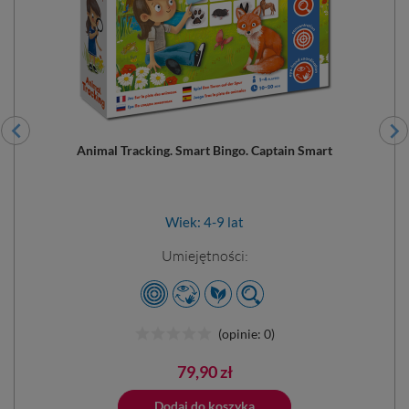
Animal Tracking. Smart Bingo. Captain Smart
Wiek: 4-9 lat
Umiejętności:
(opinie: 0)
Cena
79,90 zł
ano do koszyka
Dodaj do koszyka
Dodano do 