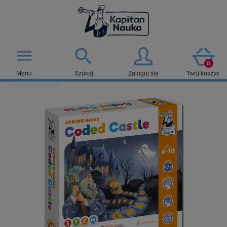

menu
0
Menu
Szukaj
Zaloguj się
Twój koszyk
Wiek: 4-10 lat