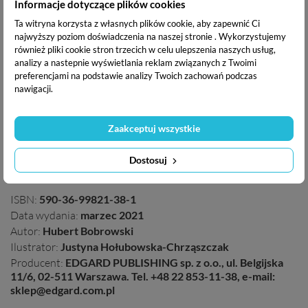
Informacje dotyczące plików cookies
concentration
logical thinking
Ta witryna korzysta z własnych plików cookie, aby zapewnić Ci
creativity
najwyższy poziom doświadczenia na naszej stronie . Wykorzystujemy
również pliki cookie stron trzecich w celu ulepszenia naszych usług,
analizy a nastepnie wyświetlania reklam związanych z Twoimi
preferencjami na podstawie analizy Twoich zachowań podczas
See also:
nawigacji.
Math Pirates. Addition and Subtraction Game. Captain
Smart
Zaakceptuj wszystkie
Hungry Monsters. Counting Game. Captain Smart
Frogs or Crabs? Multiplication Game. Captain Smart
Clock. Educational Game. Captain Smart
Dostosuj
Cooking. Educational Game. Captain Smart
ISBN:
590-36-99821-38-1
Data wydania:
marzec 2021
Autor:
Hubert Bobrowski
Ilustrator:
Justyna Hołubowska-Chrząszczak
Producent:
EDGARD PUBLISHING sp. z o.o., ul. Belgijska
11/6, 02-511 Warszawa. Tel. +48 22 853-11-38, e-mail:
sklep@edgard.com.pl