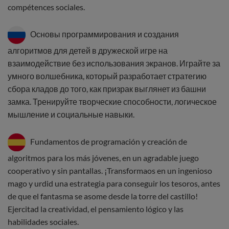
compétences sociales.
Основы программирования и создания
алгоритмов для детей в дружеской игре на
взаимодействие без использования экранов. Играйте за
умного волшебника, который разработает стратегию
сбора кладов до того, как призрак выглянет из башни
замка. Тренируйте творческие способности, логическое
мышление и социальные навыки.
Fundamentos de programación y creación de
algoritmos para los más jóvenes, en un agradable juego
cooperativo y sin pantallas. ¡Transformaos en un ingenioso
mago y urdid una estrategia para conseguir los tesoros, antes
de que el fantasma se asome desde la torre del castillo!
Ejercitad la creatividad, el pensamiento lógico y las
habilidades sociales.