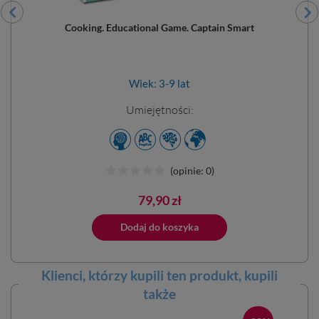
Cooking. Educational Game. Captain Smart
Wiek: 3-9 lat
Umiejętności:
(opinie: 0)
Cena
79,90 zł
ano do koszyka
Dodaj do koszyka
Dodano do 
Klienci, którzy kupili ten
produkt
, kupili
także