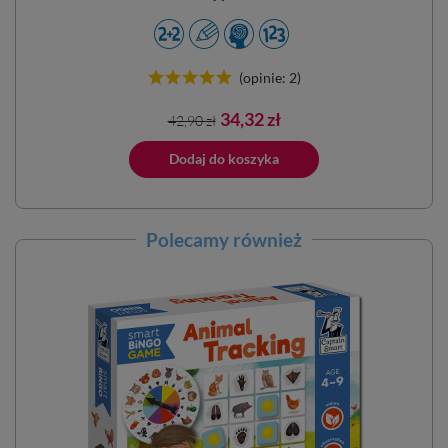
(opinie: 2)
Cena
Cena
34,32 zł
42,90 zł
podstawowa
ano do koszyka
Dodaj do koszyka
Dodano do 
Polecamy również