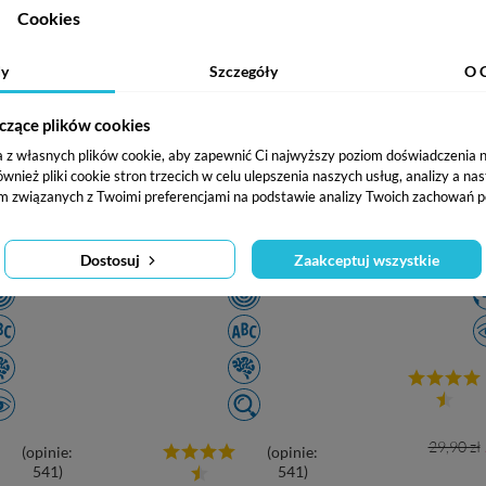
Cookies
y
Szczegóły
O 
ają sylabami.
Puzzle edukacyjne.
EDUseria. Fla
czące plików cookies
abowe. Teczka
Poznaję alfabet
kar
a z własnych plików cookie, aby zapewnić Ci najwyższy poziom doświadczenia na
cyjna
ież pliki cookie stron trzecich w celu ulepszenia naszych usług, analizy a na
m związanych z Twoimi preferencjami na podstawie analizy Twoich zachowań p
4-7 lat
Wiek: 3-6 lat
Wie
tności:
Umiejętności:
Umieję
Dostosuj
Zaakceptuj wszystkie
Cena
29,90 zł
(opinie:
(opinie:
podst
541)
541)