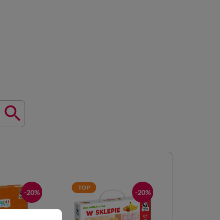

TOP
TOP
-20%
-20%