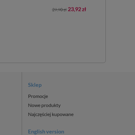
Cena
Cena
Cena
23,92 zł
29,90 zł
44,90 zł
podstawowa
podst
Sklep
Promocje
Nowe produkty
Najczęściej kupowane
English version