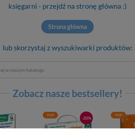
księgarni - przejdź na stronę główna :)
Strona główna
lub skorzystaj z wyszukiwarki produktów:
Zobacz nasze bestsellery!
TOP
TOP
-20%