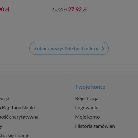
a
Cena
Cena
0 zł
27,92 zł
34,90 zł
podstawowa
keyboard_arrow_right
Zobacz wszystkie bestsellery
Twoje konto
wizja
Rejestracja
a Kapitana Nauki
Logowanie
ność charytatywna
Moje konto
y
Historia zamówień
tuj się z nami