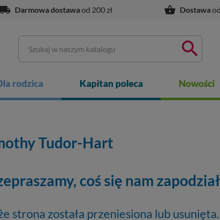
ocal_shipping
shopping_basket
Darmowa dostawa
od 200 zł
Dostawa
od

Dla rodzica
Kapitan poleca
Nowości
mothy Tudor-Hart
zepraszamy, coś się nam zapodziało
że strona została przeniesiona lub usunięta