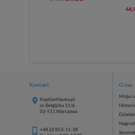
podstawowa
ena
Cen
7,99 zł
44,9
wowa
Kontakt
O nas
Misja i 
KapitanNauka.pl
ul. Belgijska 11/6
Histori
02-511 Warszawa
Działal
Nagrod
+48 22 853-11-38
Skontak