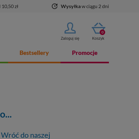
update
 10,50 zł
Wysyłka
w ciągu 2 dni
0
Zaloguj się
Koszyk
Bestsellery
Promocje
...
. Wróć do naszej