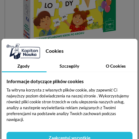
Cookies
Czytam sylabami. Puzzle edukacyjne + książka
Zgody
Szczegóły
O Cookies
Informacje dotyczące plików cookies
Wiek: 3-6 lat
Ta witryna korzysta z własnych plików cookie, aby zapewnić Ci
Umiejętności:
najwyższy poziom doświadczenia na naszej stronie . Wykorzystujemy
również pliki cookie stron trzecich w celu ulepszenia naszych usług,
analizy a nastepnie wyświetlania reklam związanych z Twoimi
preferencjami na podstawie analizy Twoich zachowań podczas
nawigacji.
(opinie: 541)
Cena
Cena
27,92 zł
34,90 zł
Zaakceptuj wszystkie
podstawowa