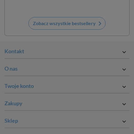
keyboard_arrow_right
Zobacz wszystkie bestsellery
Kontakt

O nas

Twoje konto

Zakupy

Sklep
