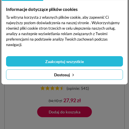
Informacje dotyczące plików cookies
Czytam sylabami. Puzzle edukacyjne + książka
Ta witryna korzysta z własnych plików cookie, aby zapewnić Ci
najwyższy poziom doświadczenia na naszej stronie . Wykorzystujemy
również pliki cookie stron trzecich w celu ulepszenia naszych usług,
Wiek: 3-6 lat
analizy a nastepnie wyświetlania reklam związanych z Twoimi
preferencjami na podstawie analizy Twoich zachowań podczas
Umiejętności:
nawigacji.
Zaakceptuj wszystkie
Dostosuj
(opinie: 541)
Cena
Cena
27,92 zł
34,90 zł
podstawowa
ano do koszyka
Dodaj do koszyka
Dodano do 