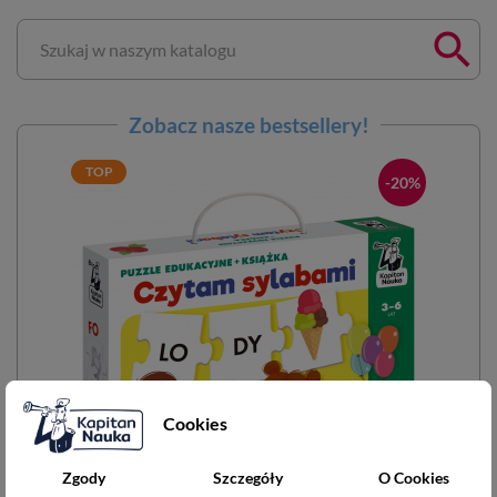

Zobacz nasze bestsellery!
TOP
-20%
Cookies
Zgody
Szczegóły
O Cookies