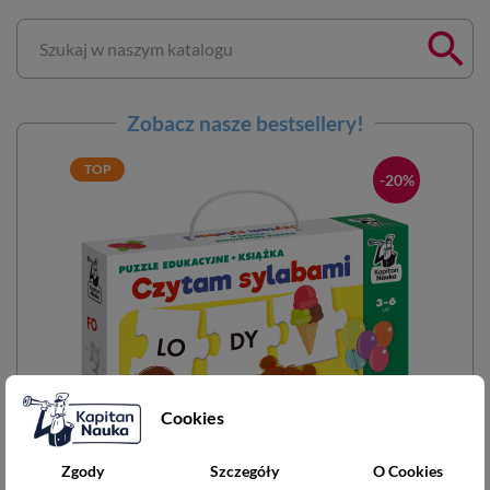

Zobacz nasze bestsellery!
TOP
-20%
Cookies
Zgody
Szczegóły
O Cookies