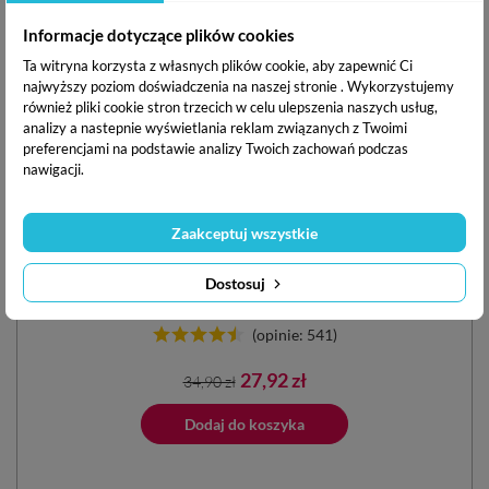
Informacje dotyczące plików cookies
Czytam sylabami. Puzzle edukacyjne + książka
Ta witryna korzysta z własnych plików cookie, aby zapewnić Ci
najwyższy poziom doświadczenia na naszej stronie . Wykorzystujemy
również pliki cookie stron trzecich w celu ulepszenia naszych usług,
Wiek: 3-6 lat
analizy a nastepnie wyświetlania reklam związanych z Twoimi
preferencjami na podstawie analizy Twoich zachowań podczas
Umiejętności:
nawigacji.
Zaakceptuj wszystkie
Dostosuj
(opinie: 541)
Cena
Cena
27,92 zł
34,90 zł
podstawowa
ano do koszyka
Dodaj do koszyka
Dodano do 