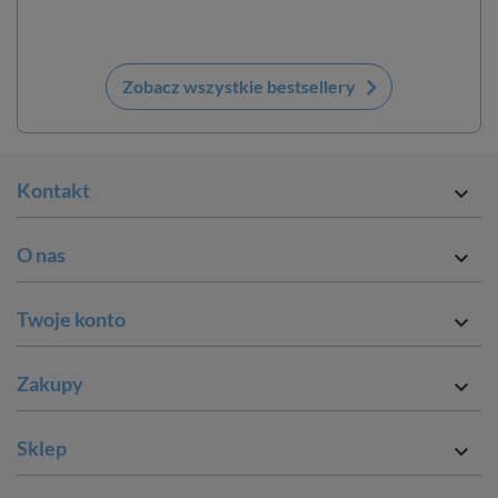
keyboard_arrow_right
Zobacz wszystkie bestsellery
Kontakt

O nas

Twoje konto

Zakupy

Sklep
