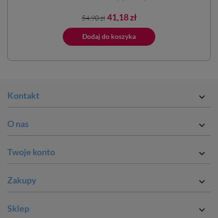
Cena
Cena
41,18 zł
54,90 zł
podstawowa
ano do koszyka
Dodaj do koszyka
Kontakt

O nas

Twoje konto

Zakupy

Sklep
