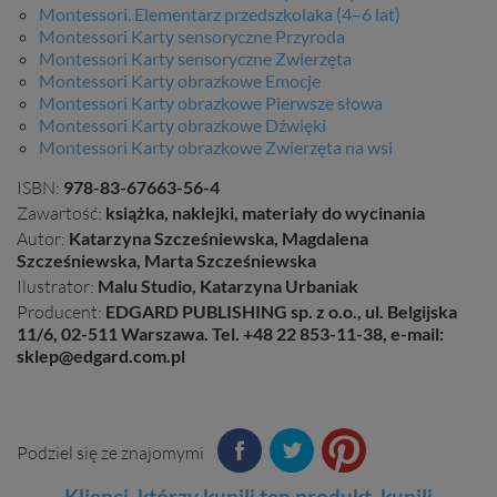
Montessori. Elementarz przedszkolaka (4–6 lat)
Montessori Karty sensoryczne Przyroda
Montessori Karty sensoryczne Zwierzęta
Montessori Karty obrazkowe Emocje
Montessori Karty obrazkowe Pierwsze słowa
Montessori Karty obrazkowe Dźwięki
Montessori Karty obrazkowe Zwierzęta na wsi
ISBN:
978-83-67663-56-4
Zawartość:
książka, naklejki, materiały do wycinania
Autor:
Katarzyna Szcześniewska, Magdalena
Szcześniewska, Marta Szcześniewska
Ilustrator:
Malu Studio, Katarzyna Urbaniak
Producent:
EDGARD PUBLISHING sp. z o.o., ul. Belgijska
11/6, 02-511 Warszawa. Tel. +48 22 853-11-38, e-mail:
sklep@edgard.com.pl
Podziel się ze znajomymi
Klienci, którzy kupili ten
produkt
, kupili