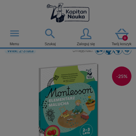

menu
0
Menu
Szukaj
Zaloguj się
Twój koszyk
Wiek: 2-3 lata
Umiejętności:
-25%