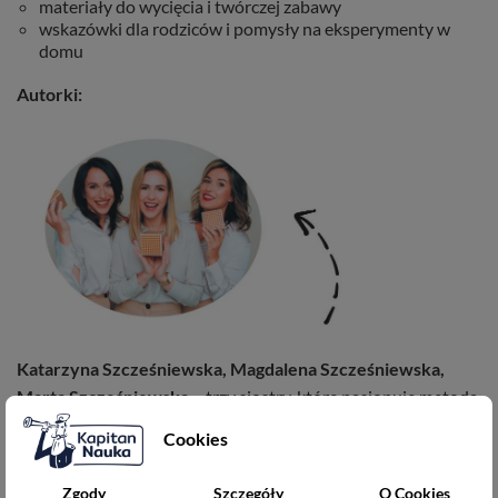
materiały do wycięcia i twórczej zabawy
wskazówki dla rodziców i pomysły na eksperymenty w
domu
Autorki:
Katarzyna Szcześniewska, Magdalena Szcześniewska,
Marta Szcześniewska
– trzy siostry, które pasjonuje metoda
Montessori. Wspólnie prowadzą Centrum Edukacji
Cookies
Montessori, gdzie kształcą nauczycieli i rodziców w duchu tej
metody. Założycielki szkoły i przedszkola Il Mio Montessori
Zgody
Szczegóły
O Cookies