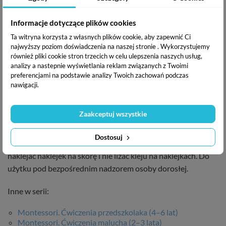
w Gdyni. Prowadzą blog MamazMontessori.pl, który
inspiruje, jak podążać za dzieckiem w zgodzie z jego
Informacje dotyczące plików cookies
potencjałem i możliwościami. Więcej inspiracji na
Ta witryna korzysta z własnych plików cookie, aby zapewnić Ci
Instagramie: @trener_montessori oraz
najwyższy poziom doświadczenia na naszej stronie . Wykorzystujemy
@mama_z_montessori.
również pliki cookie stron trzecich w celu ulepszenia naszych usług,
analizy a nastepnie wyświetlania reklam związanych z Twoimi
preferencjami na podstawie analizy Twoich zachowań podczas
Polecają:
nawigacji.
Zaakceptuj wszystkie
Dostosuj
Ma logo 'CE' ; Ryzyko połknięcia małych elementów. Nie
naklejać naklejek na skórę i nie lizać kleju na naklejkach. Do
użytku pod bezpośrednim nadzorem osoby dorosłej.
Inne w serii:
Montessori. Ćwiczenia przedszkolaka (4–6 lat)
Montessori. Ćwiczenia malucha (2–3 lata)