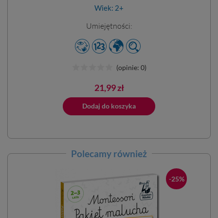
Wiek: 2+
Umiejętności:
(opinie: 0)
Cena
21,99 zł
ano do koszyka
Dodaj do koszyka
Dodano do 
Polecamy również
-25%