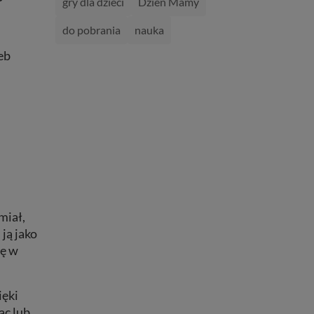
gry dla dzieci
Dzień Mamy
do pobrania
nauka
eb
miał,
ją jako
ię w
ięki
ąc lub