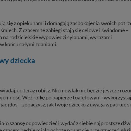
ują się z opiekunami i domagają zaspokojenia swoich potrz
miech. Z czasem te zabiegi stają się celowe i świadome –
a na rodzicielskie wypowiedzi sylabami, wyrazami
w końcu całymi zdaniami.
wy dziecka
iadaj, co teraz robisz. Niemowlak nie będzie jeszcze rozu
yjemność. Weź rolkę po papierze toaletowym i wykorzystaj 
c głos – zobaczysz, jak twoje dziecko z uwagą wpatruje s
iało szansę odpowiedzieć i wydać z siebie najprostsze dźw
że czasem będzie miało ochotę nawet cię przekrzyczeć, głuż