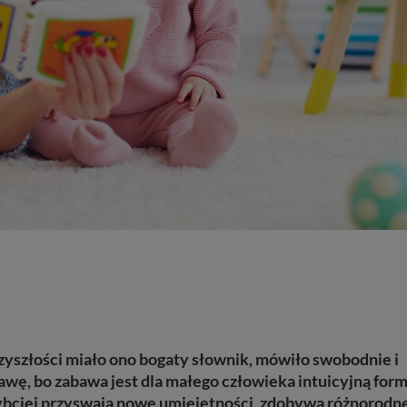
zyszłości miało ono bogaty słownik, mówiło sw
o
b
od
nie i
a
wę, bo zabawa jest dla małego człowieka intuicyjn
ą
form
zybciej przyswaja nowe umiejętności, zdobywa różnorodn