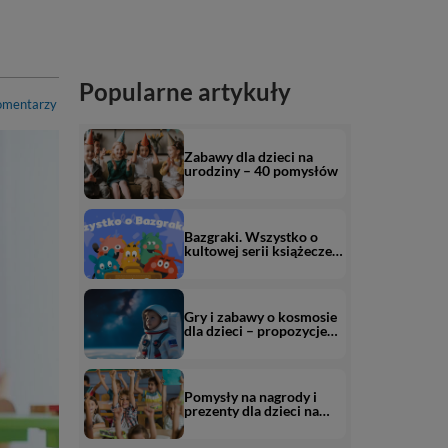
Popularne artykuły
omentarzy
Zabawy dla dzieci na
urodziny – 40 pomysłów
Bazgraki. Wszystko o
kultowej serii książeczek
edukacyjnych od
Kapitana Nauki
Gry i zabawy o kosmosie
dla dzieci – propozycje
dla przedszkolaka i
starszaka (+ darmowe
karty pracy o kosmosie)
Pomysły na nagrody i
prezenty dla dzieci na
koniec roku szkolnego