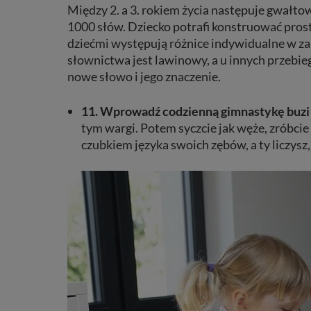
Między 2. a 3. rokiem życia następuje gwałtow
1000 słów. Dziecko potrafi konstruować prost
dziećmi występuj
ą
różnice indywidualne w za
słownictwa jest lawinowy, a u innych przebi
nowe słowo i jego znaczenie.
11. Wprowadź codzienną gimnastykę buzi i
tym wargi. Potem syczcie jak węże, zróbcie 
czubkiem języka swoich zębów, a ty liczysz, i