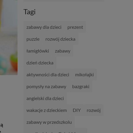
Tagi
zabawy dla dzieci
prezent
puzzle
rozwój dziecka
łamigłówki
zabawy
dzień dziecka
aktywności dla dzieci
mikołajki
pomysły na zabawy
bazgraki
angielski dla dzieci
wakacje z dzieckiem
DIY
rozwój
zabawy w przedszkolu
ą
e