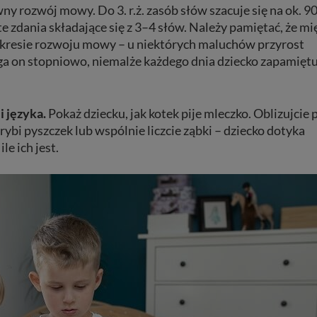
ny rozwój mowy. Do 3. r.ż. zasób słów szacuje się na ok. 9
e zdania składające się z 3–4 słów. Należy pamiętać, że mi
kresie rozwoju mowy – u niektórych maluchów przyrost
ega on stopniowo, niemalże każdego dnia dziecko zapamięt
 języka.
Pokaż dziecku, jak kotek pije mleczko. Oblizujcie 
rybi pyszczek lub wspólnie liczcie ząbki – dziecko dotyka
le ich jest.