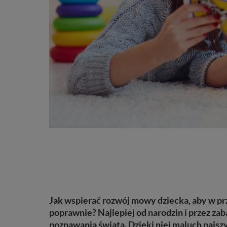
Jak
wspierać roz
wó
j mowy dziecka,
ab
y w pr
poprawnie?
Najlepiej od narodzin i p
rzez zab
poznawania świata. Dzięki niej maluch najs