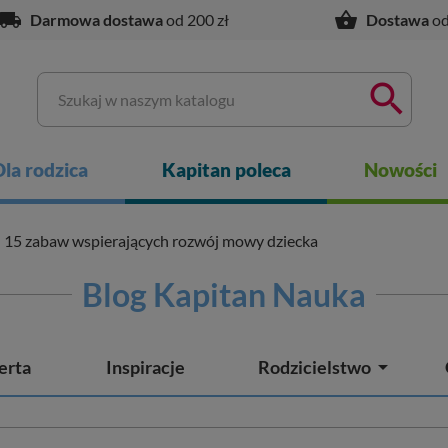
ocal_shipping
shopping_basket
Darmowa dostawa
od 200 zł
Dostawa
od

Dla rodzica
Kapitan poleca
Nowości
15 zabaw wspierających rozwój mowy dziecka
Blog Kapitan Nauka

erta
Inspiracje
Rodzicielstwo