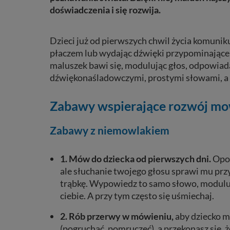
doświadczenia i
się
rozwija.
Dzieci już od pierwszych chwil życia komunik
płaczem lub wydając dźwięki przypominające ś
maluszek bawi się, modulując głos, odpowiad
dźwiękonaśladowczymi, prostymi słowami, a 
Zabawy wspierające rozwój mo
Zabawy z niemowlakiem
1. Mów do dziecka od pierwszych dni
.
Opow
ale słuchanie twojego głosu sprawi mu prz
trąbkę. Wypowiedz to samo słowo, modulują
ciebie. A przy tym często się uśmiechaj.
2. Rób przerwy w mówieniu
,
aby dziecko m
(pogruchać, pomruczeć), a przekonasz się, 