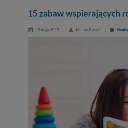
15 zabaw wspierających 
today
perm_identity
label
15 maja 2019
Monika Biaduń
Nauka