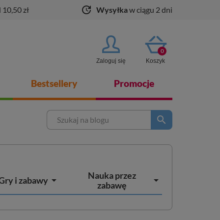
update
 10,50 zł
Wysyłka
w ciągu 2 dni
0
Zaloguj się
Koszyk
Bestsellery
Promocje
search
Nauka przez


Gry i zabawy
zabawę