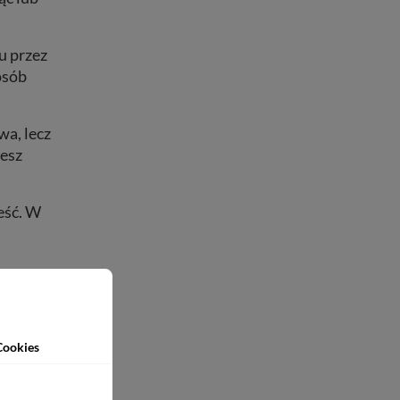
u przez
osób
wa, lecz
żesz
eść. W
t?
Jeśli
Cookies
nazwij:
A gdy