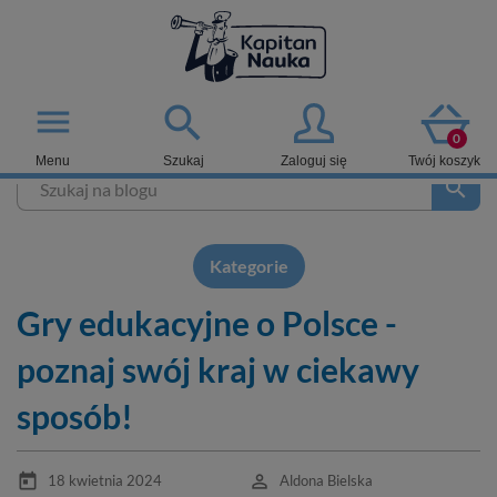

menu
0
Menu
Szukaj
Zaloguj się
Twój koszyk
search
Kategorie
Gry edukacyjne o Polsce -
poznaj swój kraj w ciekawy
sposób!
today
perm_identity
18 kwietnia 2024
Aldona Bielska