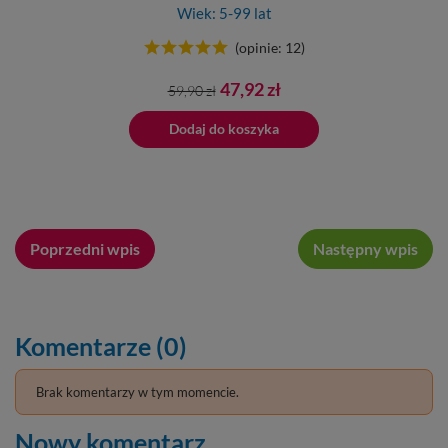
Wiek: 5-99 lat
(opinie: 12)
Cena
Cena
47,92 zł
59,90 zł
podstawowa
ano do koszyka
Dodaj do koszyka
Dodano do 
Poprzedni wpis
Następny wpis
Komentarze (0)
Brak komentarzy w tym momencie.
Nowy komentarz