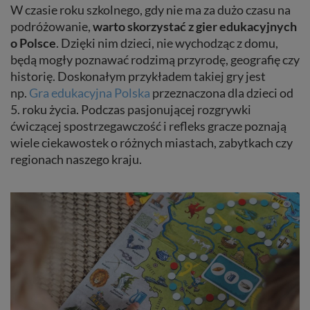
W czasie roku szkolnego, gdy nie ma za dużo czasu na
podróżowanie,
warto skorzystać z gier edukacyjnych
o Polsce
. Dzięki nim dzieci, nie wychodząc z domu,
będą mogły poznawać rodzimą przyrodę, geografię czy
historię. Doskonałym przykładem takiej gry jest
np.
Gra edukacyjna Polska
przeznaczona dla dzieci od
5. roku życia. Podczas pasjonującej rozgrywki
ćwiczącej spostrzegawczość i refleks gracze poznają
wiele ciekawostek o różnych miastach, zabytkach czy
regionach naszego kraju.