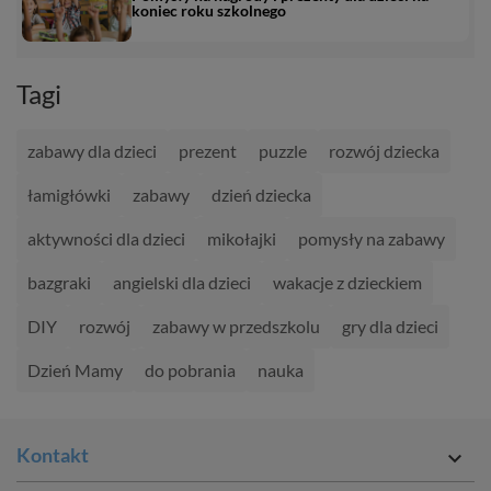
koniec roku szkolnego
Tagi
zabawy dla dzieci
prezent
puzzle
rozwój dziecka
łamigłówki
zabawy
dzień dziecka
aktywności dla dzieci
mikołajki
pomysły na zabawy
bazgraki
angielski dla dzieci
wakacje z dzieckiem
DIY
rozwój
zabawy w przedszkolu
gry dla dzieci
Dzień Mamy
do pobrania
nauka
Kontakt
