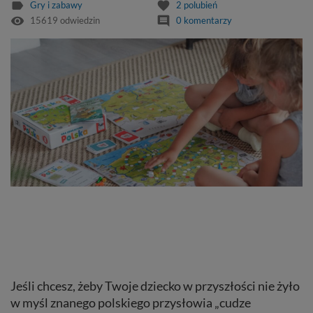
label
favorite
Gry i zabawy
2
polubień
remove_red_eye
comment
15619 odwiedzin
0 komentarzy
Jeśli chcesz, żeby Twoje dziecko w przyszłości nie żyło
w myśl znanego polskiego przysłowia „cudze