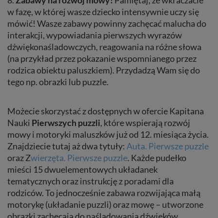
w fazę, w której wasze dziecko intensywnie uczy się
mówić! Wasze zabawy powinny zachęcać malucha do
interakcji, wypowiadania pierwszych wyrazów
dźwiękonaśladowczych, reagowania na różne słowa
(na przykład przez pokazanie wspomnianego przez
rodzica obiektu paluszkiem). Przydadzą Wam się do
tego np. obrazki lub puzzle.
Możecie skorzystać z dostępnych w ofercie Kapitana
Nauki
Pierwszych
puzzli
, które wspierają rozwój
mowy i motoryki maluszków już od 12. miesiąca życia.
Znajdziecie tutaj aż dwa tytuły:
Auta. Pierwsze puzzle
oraz Z
wierzęta. Pierwsze puzzle
. Każde pudełko
mieści 15 dwuelementowych układanek
tematycznych oraz instrukcję z poradami dla
rodziców. To jednocześnie zabawa rozwijająca małą
motorykę (układanie puzzli) oraz mowę – utworzone
obrazki zachęcają do naśladowania dźwięków