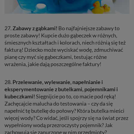
27.
Zabawy z gąbkami!
Bo najfajniejsze zabawy to
proste zabawy! Kupcie dużo gąbeczek w różnych,
śmiesznych kształtach i kolorach, niech różnią się też
fakturą! Dziecko może wyciskać wodę, zdmuchiwać
pianę czy myć się gąbeczkami, testując różne
wrażenia, jakie dają poszczególne faktury!
28.
Przelewanie, wylewanie, napełnianie i
eksperymentowanie z butelkami, pojemnikami i
kubeczkami!
Sięgnijcie po to, co macie pod ręką!
Zachęcajcie malucha do testowania – czy da się
napełnić tę butelkę do połowy? Która butelka mieści
więcej wody? Co widać, jeśli spojrzy się na świat przez
wypełniony wodą przezroczysty pojemnik? Jak
zachowują się zanurzone w nim przedmioty?