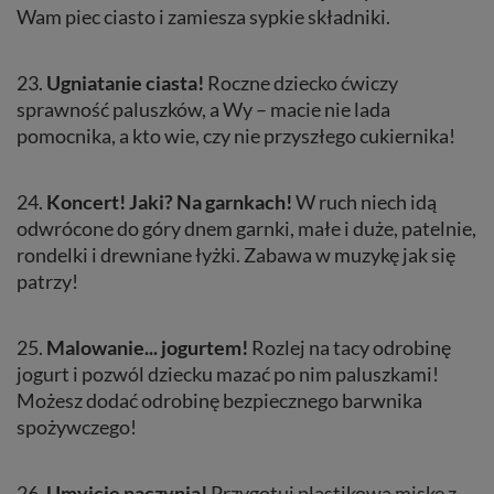
Wam piec ciasto i zamiesza sypkie składniki.
23.
Ugniatanie ciasta!
Roczne dziecko ćwiczy
sprawność paluszków, a Wy – macie nie lada
pomocnika, a kto wie, czy nie przyszłego cukiernika!
24.
Koncert! Jaki? Na garnkach!
W ruch niech idą
odwrócone do góry dnem garnki, małe i duże, patelnie,
rondelki i drewniane łyżki. Zabawa w muzykę jak się
patrzy!
25.
Malowanie... jogurtem!
Rozlej na tacy odrobinę
jogurt i pozwól dziecku mazać po nim paluszkami!
Możesz dodać odrobinę bezpiecznego barwnika
spożywczego!
26.
Umyjcie naczynia!
Przygotuj plastikową miskę z