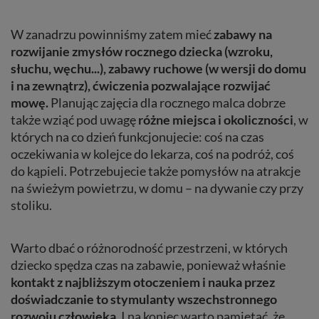
W zanadrzu powinniśmy zatem mieć
zabawy na
rozwijanie zmysłów rocznego dziecka (wzroku,
słuchu, węchu...), zabawy ruchowe (w wersji do domu
i na zewnątrz), ćwiczenia pozwalające rozwijać
mowę.
Planując zajęcia dla rocznego malca dobrze
także wziąć pod uwagę
różne
miejsca
i okoliczności
, w
których na co dzień funkcjonujecie: coś na czas
oczekiwania w kolejce do lekarza, coś na podróż, coś
do kąpieli. Potrzebujecie także pomysłów na atrakcje
na świeżym powietrzu, w domu – na dywanie czy przy
stoliku.
Warto dbać o różnorodność przestrzeni, w których
dziecko spędza czas na zabawie, ponieważ właśnie
kontakt z najbliższym otoczeniem i nauka przez
doświadczanie to stymulanty wszechstronnego
rozwoju człowieka
. I na koniec warto pamiętać, że