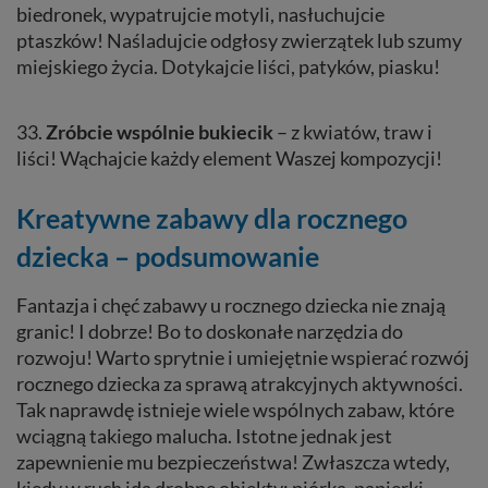
biedronek, wypatrujcie motyli, nasłuchujcie
ptaszków! Naśladujcie odgłosy zwierzątek lub szumy
miejskiego życia. Dotykajcie liści, patyków, piasku!
33.
Zróbcie wspólnie bukiecik
– z kwiatów, traw i
liści! Wąchajcie każdy element Waszej kompozycji!
Kreatywne zabawy dla rocznego
dziecka – podsumowanie
Fantazja i chęć zabawy u rocznego dziecka nie znają
granic! I dobrze! Bo to doskonałe narzędzia do
rozwoju! Warto sprytnie i umiejętnie wspierać rozwój
rocznego dziecka za sprawą atrakcyjnych aktywności.
Tak naprawdę istnieje wiele wspólnych zabaw, które
wciągną takiego malucha. Istotne jednak jest
zapewnienie mu bezpieczeństwa! Zwłaszcza wtedy,
kiedy w ruch idą drobne obiekty: piórka, papierki,