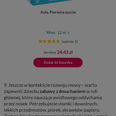
Auta. Pierwsze puzzle
Wiek: 12 m. +
(opinie: 2)
Cena
Cena
24,43 zł
34,90 zł
podstawowa
ano do koszyka
Dodaj do koszyka
Dodano do 
9. Jeszcze w kontekście rozwoju mowy – warto
zapewnić dziecku
zabawy z
dmuchaniem
w roli
głównej, które nauczą prawidłowego oddychania
przez nosek. Potrzebujecie słomki i dowolnych,
lekkich przedmiotów, piórek, skrawków papieru.
Zachęć dziecko do przesuwania tych obiektów przez