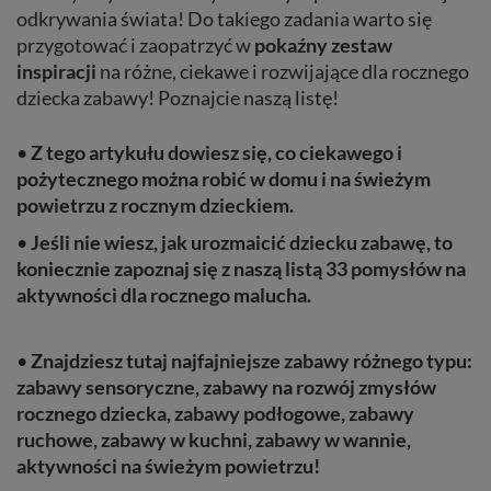
odkrywania świata! Do takiego zadania warto się
przygotować i zaopatrzyć w
pokaźny
zestaw
inspiracji
na różne, ciekawe i rozwijające dla rocznego
dziecka zabawy! Poznajcie naszą listę!
•
Z tego artykułu dowiesz się, co ciekawego i
pożytecznego można robić w domu i na świeżym
powietrzu z rocznym dzieckiem.
•
Jeśli nie wiesz, jak urozmaicić dziecku zabawę, to
koniecznie zapoznaj się z naszą listą 33 pomysłów na
aktywności dla rocznego malucha.
•
Znajdziesz tutaj najfajniejsze zabawy różnego typu:
zabawy sensoryczne, zabawy na rozwój zmysłów
rocznego dziecka, zabawy podłogowe, zabawy
ruchowe, zabawy w kuchni, zabawy w wannie,
aktywności na świeżym powietrzu!