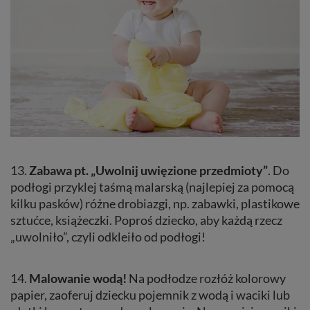
13.
Zabawa pt. „Uwolnij uwięzione przedmioty”
. Do
podłogi przyklej taśmą malarską (najlepiej za pomocą
kilku pasków) różne drobiazgi, np. zabawki, plastikowe
sztućce, książeczki. Poproś dziecko, aby każdą rzecz
„uwolniło”, czyli odkleiło od podłogi!
14.
Malowanie wodą!
Na podłodze rozłóż kolorowy
papier, zaoferuj dziecku pojemnik z wodą i waciki lub