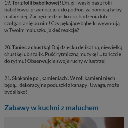
19.
Tor z folii bąbelkowej!
Długi i wąski pas z folii
bąbelkowej przymocujcie do podłogi za pomocą farby
malarskiej. Zachęćcie dziecko do chodzenia lub
czołgania się po nim! Czy pękające bąbelki wywołują
w Twoim maluszku jakieś reakcje?
20.
Taniec z chustką!
Daj dziecku delikatną, niewielką
chustkę lub szalik. Puść rytmiczną muzykę i... tańczcie
do rytmu! Obserwujcie swoje ruchy w lustrze!
21. Skakanie po „kamieniach”. W roli kamieni niech
będą... dekoracyjne poduszki z kanapy! Uwaga, może
być ślisko!
Zabawy w kuchni z maluchem