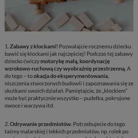
1.
Zabawy z klockami!
Pozwalajcie rocznemu dziecku
bawić się klockami jak najczęściej! Podczas tej zabawy
dziecko ćwiczy
motorykę małą, koordynację
wzrokowo-ruchową czy wyobraźnię przestrzenną
. A
do tego – to
okazja do eksperymentowania
,
niszczenia stworzonych budowli i zapoznawania się ze
skutkami swoich działań. Pamiętajcie, że „klockiem”
może być praktycznie wszystko – pudełka, pokrojone
owoce i warzywa itd.
2.
Odrywanie
przedmiotów
. Potrzebujecie do tego
taśmy malarskiej i lekkich przedmiotów, np. rolek po