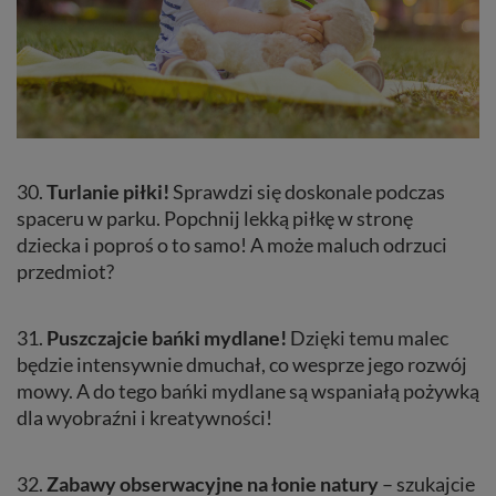
30.
Turlanie piłki!
Sprawdzi się doskonale podczas
spaceru w parku. Popchnij lekką piłkę w stronę
dziecka i poproś o to samo! A może maluch odrzuci
przedmiot?
31.
Puszczajcie bańki mydlane!
Dzięki temu malec
będzie intensywnie dmuchał, co wesprze jego rozwój
mowy. A do tego bańki mydlane są wspaniałą pożywką
dla wyobraźni i kreatywności!
32.
Zabawy obserwacyjne na łonie natury
– szukajcie