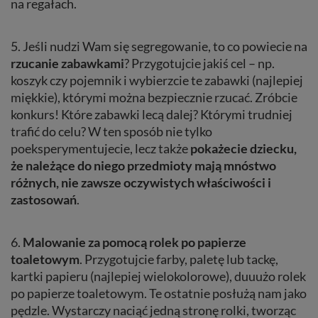
na regałach.
5. Jeśli nudzi Wam się segregowanie, to co powiecie na
rzucanie zabawkami
? Przygotujcie jakiś cel – np.
koszyk czy pojemnik i wybierzcie te zabawki (najlepiej
miękkie), którymi można bezpiecznie rzucać. Zróbcie
konkurs! Które zabawki lecą dalej? Którymi trudniej
trafić do celu? W ten sposób nie tylko
poeksperymentujecie, lecz także
pokażecie dziecku,
że należące do niego przedmioty mają mnóstwo
różnych, nie zawsze oczywistych właściwości i
zastosowań
.
6.
Malowanie za pomocą rolek po papierze
toaletowym
. Przygotujcie farby, paletę lub tackę,
kartki papieru (najlepiej wielokolorowe), duuużo rolek
po papierze toaletowym. Te ostatnie posłużą nam jako
pędzle. Wystarczy naciąć jedną stronę rolki, tworząc