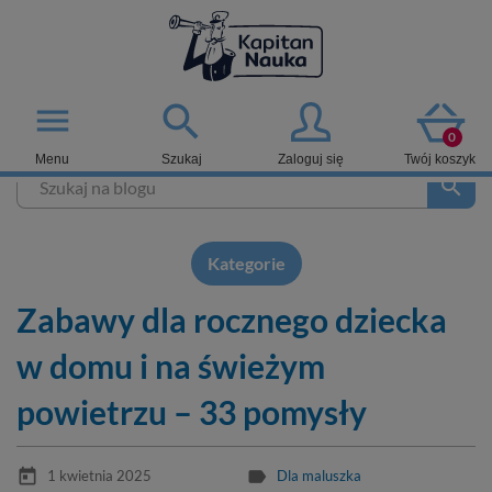

menu
0
Menu
Szukaj
Zaloguj się
Twój koszyk
search
Kategorie
Zabawy dla rocznego dziecka
w domu i na świeżym
powietrzu – 33 pomysły
today
label
1 kwietnia 2025
Dla maluszka