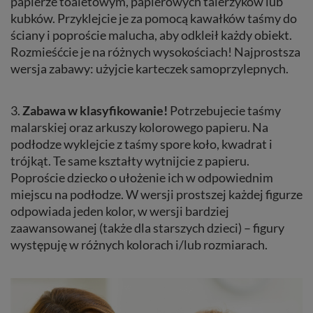
papierze toaletowym, papierowych talerzyków lub
kubków. Przyklejcie je za pomocą kawałków taśmy do
ściany i poproście malucha, aby odkleił każdy obiekt.
Rozmieśćcie je na różnych wysokościach! Najprostsza
wersja zabawy: użyjcie karteczek samoprzylepnych.
3.
Zabawa w klasyfikowanie!
Potrzebujecie taśmy
malarskiej oraz arkuszy kolorowego papieru. Na
podłodze wyklejcie z taśmy spore koło, kwadrat i
trójkąt. Te same kształty wytnijcie z papieru.
Poproście dziecko o ułożenie ich w odpowiednim
miejscu na podłodze. W wersji prostszej każdej figurze
odpowiada jeden kolor, w wersji bardziej
zaawansowanej (także dla starszych dzieci) – figury
występuję w różnych kolorach i/lub rozmiarach.