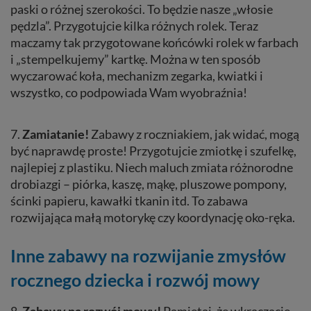
paski o różnej szerokości. To będzie nasze „włosie
pędzla”. Przygotujcie kilka różnych rolek. Teraz
maczamy tak przygotowane końcówki rolek w farbach
i „stempelkujemy” kartkę. Można w ten sposób
wyczarować koła, mechanizm zegarka, kwiatki i
wszystko, co podpowiada Wam wyobraźnia!
7.
Zamiatanie!
Zabawy z roczniakiem, jak widać, mogą
być naprawdę proste! Przygotujcie zmiotkę i szufelkę,
najlepiej z plastiku. Niech maluch zmiata różnorodne
drobiazgi – piórka, kaszę, mąkę, pluszowe pompony,
ścinki papieru, kawałki tkanin itd. To zabawa
rozwijająca małą motorykę czy koordynację oko-ręka.
Inne zabawy na rozwijanie zmysłów
rocznego dziecka i rozwój mowy
8.
Zabawy na rozwój mowy!
Pamiętaj, że wkraczacie