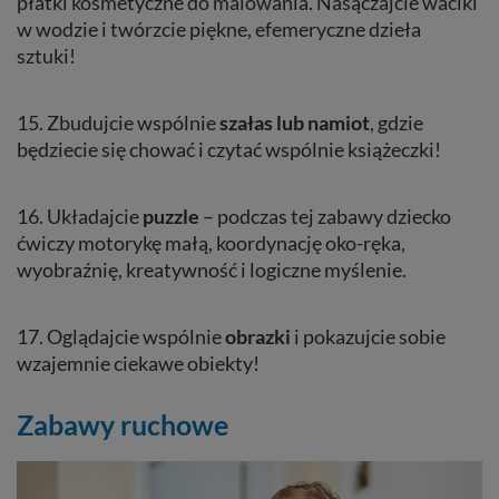
płatki kosmetyczne do malowania. Nasączajcie waciki
w wodzie i twórzcie piękne, efemeryczne dzieła
sztuki!
15. Zbudujcie wspólnie
szałas lub namiot
, gdzie
będziecie się chować i czytać wspólnie książeczki!
16. Układajcie
puzzle
– podczas tej zabawy dziecko
ćwiczy motorykę małą, koordynację oko-ręka,
wyobraźnię, kreatywność i logiczne myślenie.
17. Oglądajcie wspólnie
obrazki
i pokazujcie sobie
wzajemnie ciekawe obiekty!
Zabawy ruchowe