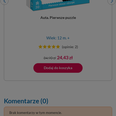
Auta. Pierwsze puzzle
Wiek: 12 m. +
(opinie: 2)
Cena
Cena
24,43 zł
34,90 zł
podstawowa
ano do koszyka
Dodaj do koszyka
Dodano do 
Komentarze (0)
Brak komentarzy w tym momencie.