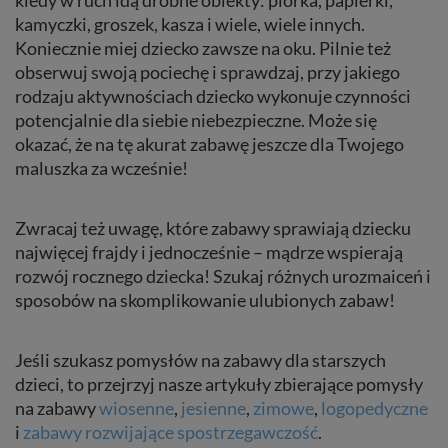
kamyczki, groszek, kasza i wiele, wiele innych.
Koniecznie miej dziecko zawsze na oku. Pilnie też
obserwuj swoją pociechę i sprawdzaj, przy jakiego
rodzaju aktywnościach dziecko wykonuje czynności
potencjalnie dla siebie niebezpieczne. Może się
okazać, że na tę akurat zabawę jeszcze dla Twojego
maluszka za wcześnie!
Zwracaj też uwagę, które zabawy sprawiają dziecku
najwięcej frajdy i jednocześnie – mądrze wspierają
rozwój rocznego dziecka! Szukaj różnych urozmaiceń i
sposobów na skomplikowanie ulubionych zabaw!
Jeśli szukasz pomysłów na zabawy dla starszych
dzieci, to przejrzyj nasze artykuły zbierające pomysły
na zabawy
wiosenne
,
jesienne
,
zimowe
,
logopedyczne
i
zabawy rozwijające spostrzegawczość
.