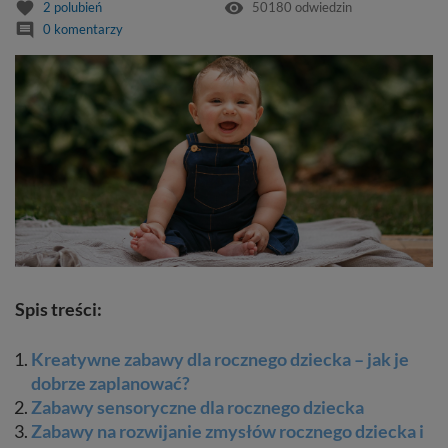
favorite
remove_red_eye
2
polubień
50180 odwiedzin
comment
0 komentarzy
Spis treści:
Kreatywne zabawy dla rocznego dziecka – jak je
dobrze zaplanować?
Zabawy sensoryczne dla rocznego dziecka
Zabawy na rozwijanie zmysłów rocznego dziecka i