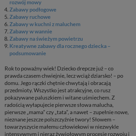
rozwój mowy
Zabawy podłogowe
Zabawy ruchowe
Zabawy w kuchni z maluchem
Zabawy w wannie
Zabawy na świeżym powietrzu
Kreatywne zabawy dla rocznego dziecka –
podsumowanie
Rok to poważny wiek! Dziecko drepcze już – co
prawda czasem chwiejnie, lecz wciąż dziarsko! – po
domu. Jego rączki chętnie chwytają i obracają
przedmioty. Wszystko jest atrakcyjne, co rusz
pokazywane paluszkiem i witane uśmiechem. Z
radością wyłapujecie pierwsze słowa malucha,
pierwsze „mama” czy „tata”, a nawet – zupełnie nowe,
nieznane jeszcze polszczyźnie twory! Słowem –
towarzyszycie małemu człowiekowi w niezwykle
intensywnym i nieraz żywiołowym procesie rozwoju i