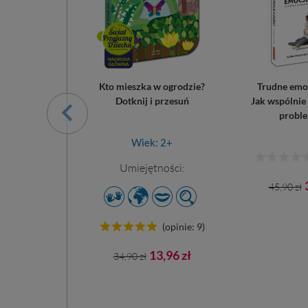
zle. W domu
Kto mieszka w ogrodzie?
Trudne emoc
Dotknij i przesuń
Jak wspólnie
proble
18 m.+
Wiek: 2+
ności:
Umiejętności:
Cena
45,90 zł
podst
(opinie: 1)
(opinie: 9)
ena
Cena
Cena
4,43 zł
13,96 zł
34,90 zł
wowa
podstawowa