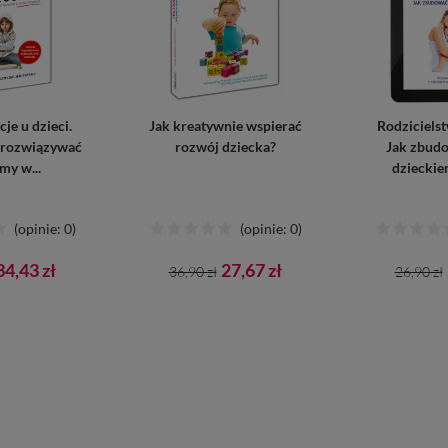
je u dzieci.
Jak kreatywnie wspierać
Rodzicielst
 rozwiązywać
rozwój dziecka?
Jak zbudo
my w...
dzieckie
(opinie: 0)
(opinie: 0)
Cena
Cena
Cena
Cena
34,43 zł
27,67 zł
36,90 zł
26,90 zł
awowa
podstawowa
podst