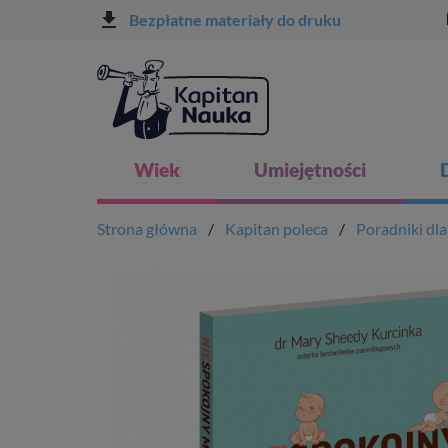
file_download
l
Bezpłatne materiały do druku
Wiek
Umiejętności
Strona główna
Kapitan poleca
Poradniki dl