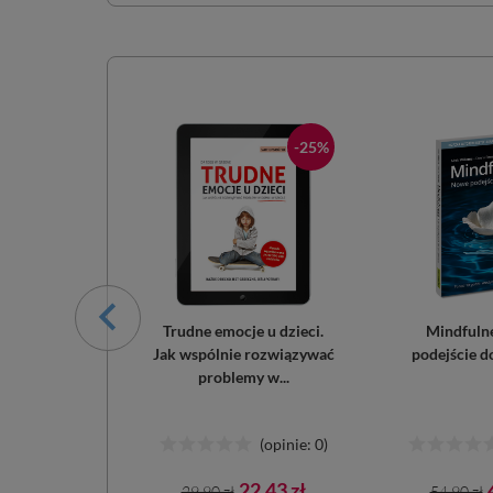
-25%
-25%
eć dziecko?
Trudne emocje u dzieci.
Mindfuln
Jak wspólnie rozwiązywać
podejście d
problemy w...
(opinie: 0)
(opinie: 0)
ena
Cena
Cena
Cena
3,68 zł
22,43 zł
29,90 zł
54,90 zł