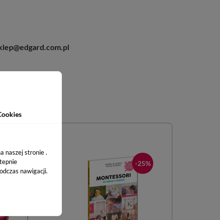
 sklep@edgard.com.pl
Cookies
 naszej stronie .
stepnie
-25%
-25%
odczas nawigacji.