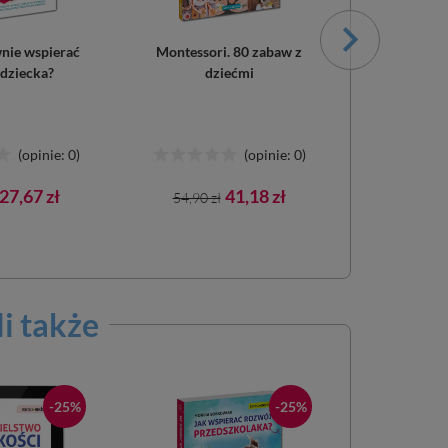
nie wspierać
Montessori. 80 zabaw z
Montessori
dziecka?
dziećmi
dziecka w 
(opinie: 0)
(opinie: 0)
Cena
Cena
Cena
Cena
27,67 zł
41,18 zł
54,90 zł
49,90 zł
awowa
podstawowa
podst
li także
-25%
-25%