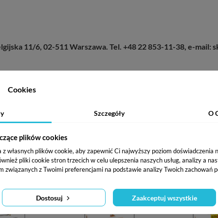
lgijska 11/6, 02-511 Warszawa. Tel. +48 22 853-11-38, e-mail:
Cookies
y
Szczegóły
O 
Inne w serii
czące plików cookies
a z własnych plików cookie, aby zapewnić Ci najwyższy poziom doświadczenia na
ież pliki cookie stron trzecich w celu ulepszenia naszych usług, analizy a na
-25%
-25%
m związanych z Twoimi preferencjami na podstawie analizy Twoich zachowań p
Dostosuj
Zaakceptuj wszystkie