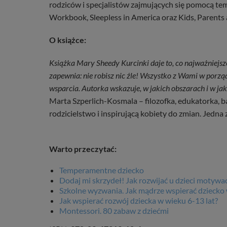
rodziców i specjalistów zajmujących się pomocą t
Workbook, Sleepless in America oraz Kids, Parents
O książce:
Książka Mary Sheedy Kurcinki daje to, co najważniejsz
zapewnia: nie robisz nic źle! Wszystko z Wami w porzą
wsparcia. Autorka wskazuje, w jakich obszarach i w ja
Marta Szperlich-Kosmala – filozofka, edukatorka, 
rodzicielstwo i inspirującą kobiety do zmian. Jedna
Warto przeczytać:
Temperamentne dziecko
Dodaj mi skrzydeł! Jak rozwijać u dzieci motyw
Szkolne wyzwania. Jak mądrze wspierać dziecko
Jak wspierać rozwój dziecka w wieku 6-13 lat?
Montessori. 80 zabaw z dziećmi