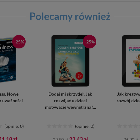
Polecamy również
-25%
-25%
ess. Nowe
Dodaj mi skrzydeł. Jak
Jak kreatyw
o uważności
rozwijać u dzieci
rozwój dzie
motywację wewnętrzną?...
(opinie: 0)
(opinie: 0)
Cena
Cena
Cena
Cena
41,18 zł
22,43 zł
29,90 zł
26,90 zł