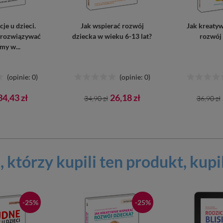
je u dzieci.
Jak wspierać rozwój
Jak kreatyw
 rozwiązywać
dziecka w wieku 6-13 lat?
rozwój 
my w...
(opinie: 0)
(opinie: 0)
Cena
Cena
Cena
Cena
34,43 zł
26,18 zł
34,90 zł
36,90 zł
awowa
podstawowa
podst
, którzy kupili ten
produkt
, kupi
-25%
-25%