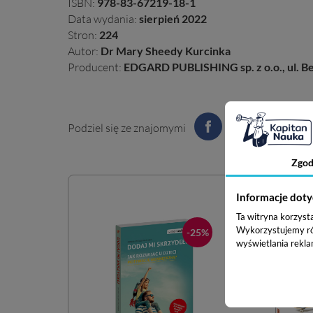
ISBN:
978-83-67219-18-1
Data wydania:
sierpień 2022
Stron:
224
Autor:
Dr Mary Sheedy Kurcinka
Producent:
EDGARD PUBLISHING sp. z o.o., ul. Be
Podziel się ze znajomymi
Zgod
Informacje doty
Ta witryna korzyst
Wykorzystujemy równ
-25%
-25%
wyświetlania rekla