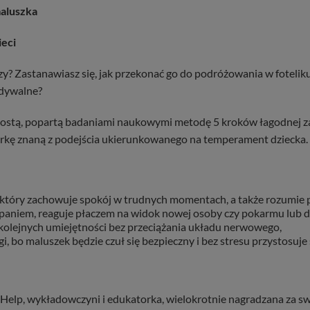
maluszka
ieci
zy? Zastanawiasz się, jak przekonać go do podróżowania w foteli
idywalne?
prostą, popartą badaniami naukowymi metodę 5 kroków łagodnej z
atorkę znaną z podejścia ukierunkowanego na temperament dzi
który zachowuje spokój w trudnych momentach, a także rozumie p
spaniem, reaguje płaczem na widok nowej osoby czy pokarmu lub d
 kolejnych umiejętności bez przeciążania układu nerwowego,
bo maluszek będzie czuł się bezpieczny i bez stresu przystosuje s
elp, wykładowczyni i edukatorka, wielokrotnie nagradzana za swo