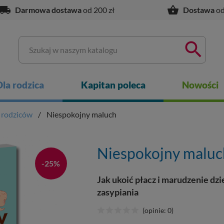
ocal_shipping
shopping_basket
Darmowa dostawa
od 200 zł
Dostawa
od

Dla rodzica
Kapitan poleca
Nowości
a rodziców
Niespokojny maluch
Niespokojny maluc
-25%
Jak ukoić płacz i marudzenie dz
zasypiania
(opinie: 0)