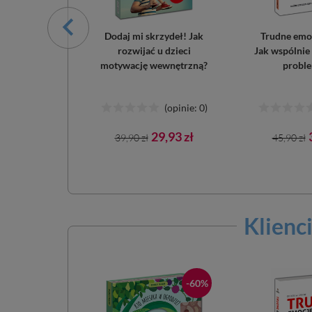
 Wychowanie
Dodaj mi skrzydeł! Jak
Trudne emoc
eku 0-6 lat
rozwijać u dzieci
Jak wspólnie
motywację wewnętrzną?
proble
(opinie: 0)
(opinie: 0)
ena
Cena
Cena
Cena
7,42 zł
29,93 zł
39,90 zł
45,90 zł
wowa
podstawowa
podst
Klienci
-30%
-60%