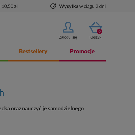
update
 10,50 zł
Wysyłka
w ciągu 2 dni
0
Zaloguj się
Koszyk
Bestsellery
Promocje
h
iecka oraz nauczyć je samodzielnego