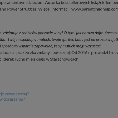
emperamentnym dzieciom. Autorka bestsellerowych książek Tempera
 and Power Struggles. Więcej informacji: www.parentchildhelp.com
e: zdejmuje z rodziców poczucie winy! O tym, jak bardzo dojmujące to 
dku! Twój niespokojny maluch, twoje spirited baby jest po prostu wy
ki sposób to wsparcie zapewniać, żeby maluch mógł wzrastać.
badaczka i praktyczka zmiany społecznej. Od 2016 r. prowadzi i r
 z liderek ruchu miejskiego w Starachowicach.
ację wewnętrzną?
 w dorastaniu?