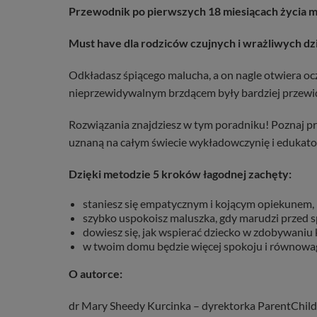
Przewodnik po pierwszych 18 miesiącach życia 
Must have dla rodziców czujnych i wrażliwych dz
Odkładasz śpiącego malucha, a on nagle otwiera oc
nieprzewidywalnym brzdącem były bardziej przew
Rozwiązania znajdziesz w tym poradniku! Poznaj 
uznaną na całym świecie wykładowczynię i eduk
Dzięki metodzie 5 kroków łagodnej zachęty:
staniesz się empatycznym i kojącym opiekunem, 
szybko uspokoisz maluszka, gdy marudzi przed 
dowiesz się, jak wspierać dziecko w zdobywaniu
w twoim domu będzie więcej spokoju i równowagi, 
O autorce:
dr Mary Sheedy Kurcinka – dyrektorka ParentChildH