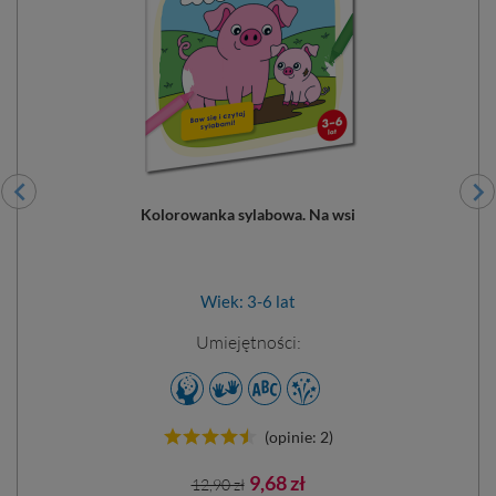
Kolorowanka sylabowa. Na wsi
Wiek: 3-6 lat
Umiejętności:
(opinie: 2)
Cena
Cena
9,68 zł
12,90 zł