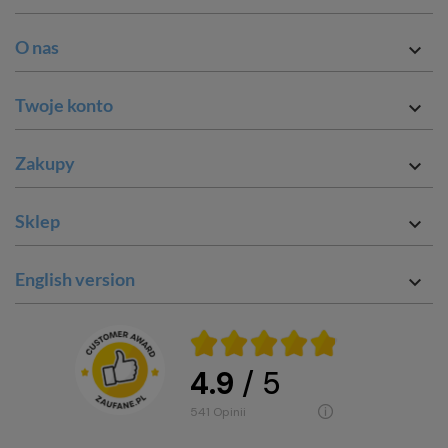
O nas

Twoje konto

Zakupy

Sklep

English version

4.9
/ 5
541
opinii