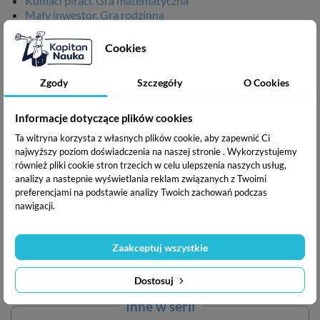
Kumaci piraci. Gra matematyczna
Mały inwestor. Gra rodzinna
Żaby czy kraby? Gra matematyczna na mnożenie
Potwory Głodomory. Gra na liczenie
Cookies
Zakodowany zamek. Gra na kodowanie
ISBN:
590-49-05917-37-9
Zgody
Szczegóły
O Cookies
Data wydania:
lipiec 2023
Zawartość:
4 plansze do budowy tamy + 24 żetony bobrów
Informacje dotyczące plików cookies
+ 74 dwustronne belki drewna, plansza ze wskazówką do
Ta witryna korzysta z własnych plików cookie, aby zapewnić Ci
losowania + instrukcja
najwyższy poziom doświadczenia na naszej stronie . Wykorzystujemy
Ilustrator:
Katarzyna Nowowiejska
również pliki cookie stron trzecich w celu ulepszenia naszych usług,
Producent:
EDGARD PUBLISHING sp. z o.o., ul. Belgijska
analizy a nastepnie wyświetlania reklam związanych z Twoimi
11/6, 02-511 Warszawa. Tel. +48 22 853-11-38, e-mail:
preferencjami na podstawie analizy Twoich zachowań podczas
sklep@edgard.com.pl
nawigacji.
Zaakceptuj wszystkie
Podziel się ze znajomymi
Dostosuj
Inne w serii