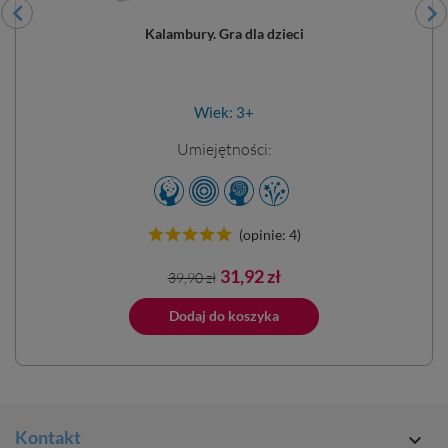
Kalambury. Gra dla dzieci
Wiek: 3+
Umiejętności:
(opinie: 4)
Cena
Cena
31,92 zł
39,90 zł
podstawowa
ano do koszyka
Dodaj do koszyka
Dodano do 
Kontakt
