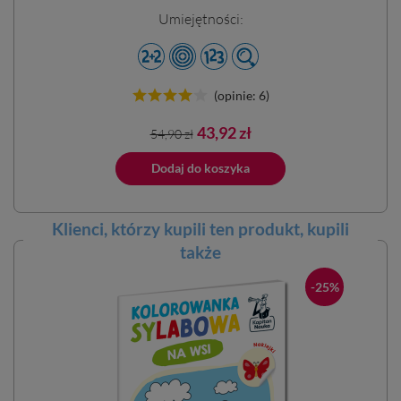
Umiejętności:
(opinie: 6)
Cena
Cena
43,92 zł
54,90 zł
podstawowa
ano do koszyka
Dodaj do koszyka
Dodano do 
Klienci, którzy kupili ten
produkt
, kupili
także
-25%