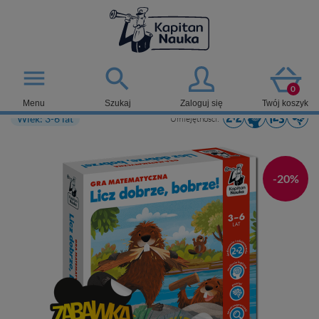

menu
0
Menu
Szukaj
Zaloguj się
Twój koszyk
Wiek: 3-6 lat
Umiejętności:
-20%