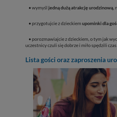
• wymyśl
jedną dużą atrakcję urodzinową
,
• przygotujcie z dzieckiem
upominki
dla
goś
• porozmawiajcie z dzieckiem, o tym jak wyob
uczestnicy czuli się dobrze i miło spędzili czas
Lista gości oraz zaproszenia u