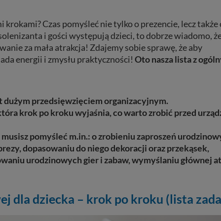
i krokami? Czas pomyśleć nie tylko o prezencie, lecz także 
solenizanta i gości występują dzieci, to dobrze wiadomo, że
anie za mała atrakcja! Zdajemy sobie sprawę, że aby
ada energii i zmysłu praktyczności!
Oto nasza lista z ogól
st dużym przedsięwzięciem organizacyjnym.
tóra krok po kroku wyjaśnia, co warto zrobić przed urzą
usisz pomyśleć m.in.: o zrobieniu zaproszeń urodzinow
ezy, dopasowaniu do niego dekoracji oraz przekąsek,
waniu urodzinowych gier i zabaw, wymyślaniu głównej at
 dla dziecka – krok po kroku (lista zad