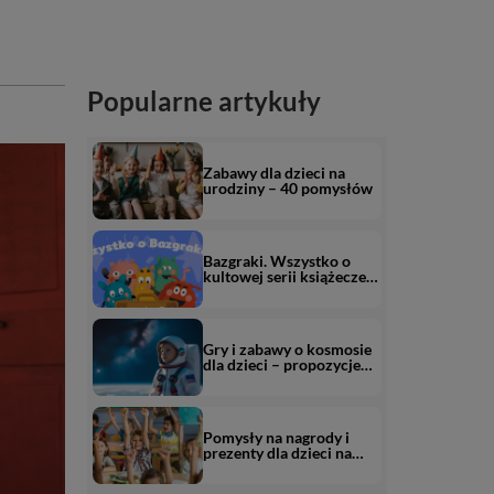
Popularne artykuły
Zabawy dla dzieci na
urodziny – 40 pomysłów
Bazgraki. Wszystko o
kultowej serii książeczek
edukacyjnych od
Kapitana Nauki
Gry i zabawy o kosmosie
dla dzieci – propozycje
dla przedszkolaka i
starszaka (+ darmowe
karty pracy o kosmosie)
Pomysły na nagrody i
prezenty dla dzieci na
koniec roku szkolnego