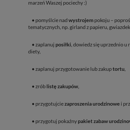
marzeń Waszej pociechy :)
• pomyślcie nad
wystrojem
pokoju – poproś
tematycznych, np. girland z papieru, gwiazdek
• zaplanuj
posiłki
, dowiedz się uprzednio u r
diety,
• zaplanuj przygotowanie lub zakup
tortu
,
• zrób
listę zakupów
,
• przygotujcie
zaproszenia
urodzinowe
i pr
• przygotuj pokaźny
pakiet zabaw urodzin