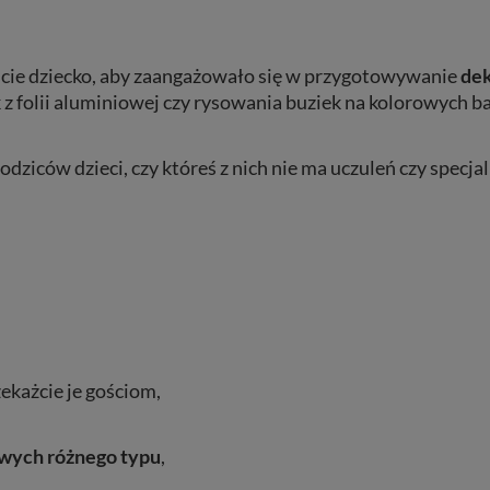
cie dziecko, aby zaangażowało się w przygotowywanie
dek
 z folii aluminiowej czy rysowania buziek na kolorowych b
odziców dzieci, czy któreś z nich nie ma uczuleń czy specja
zekażcie je gościom,
owych różnego typu
,