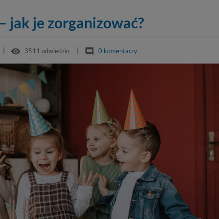
– jak je zorganizować?
remove_red_eye
comment
3511 odwiedzin
0 komentarzy