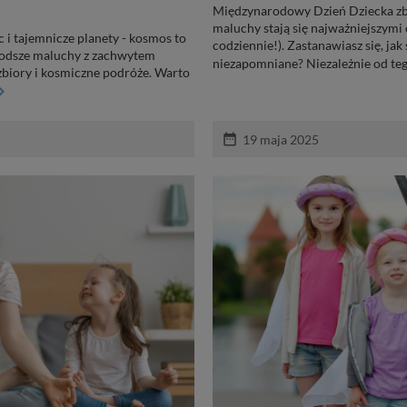
Międzynarodowy Dzień Dziecka zbli
maluchy stają się najważniejszymi 
 i tajemnicze planety - kosmos to
codziennie!). Zastanawiasz się, j
młodsze maluchy z zachwytem
niezapomniane? Niezależnie od tego
zbiory i kosmiczne podróże. Warto
arrow_right
date_range
19 maja 2025