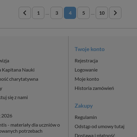
navigate_before
navigate_next
1
…
3
4
5
…
10
Twoje konto
wizja
Rejestracja
a Kapitana Nauki
Logowanie
ność charytatywna
Moje konto
y
Historia zamówień
tuj się z nami
Zakupy
g 2026
Regulamin
is - materiały dla uczniów o
Odstąp od umowy tutaj
cowanych potrzebach
Dostawa i płatność