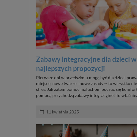
Zabawy integracyjne dla dzieci w
najlepszych propozycji
Pierwsze dni w przedszkolu mogą być dla dzieci p
miejsce, nowe twarze i nowe zasady -- to wszystko n
stres. Jak zatem pomóc maluchom poczuć się komfor
pomocą przychodzą zabawy integracyjne! To właśnie.
date_range
11 kwietnia 2025