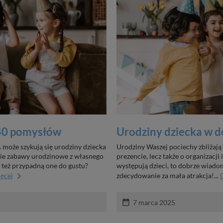
 40 pomysłów
Urodziny dziecka w d
może szykują się urodziny dziecka
Urodziny Waszej pociechy zbliżają 
kie zabawy urodzinowe z własnego
prezencie, lecz także o organizacji
 też przypadną one do gustu?
występują dzieci, to dobrze wiado
keyboard_arrow_right
ięcej
zdecydowanie za mała atrakcja!...
date_range
7 marca 2025