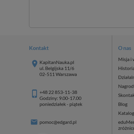
Kontakt
O nas
Misja i 
KapitanNauka.pl
ul. Belgijska 11/6
Histori
02-511 Warszawa
Działal
Nagrod
+48 22 853-11-38
Skontak
Godziny: 9.00-17.00
poniedziałek - piątek
Blog
Katalo
pomoc@edgard.pl
eduMent
zróżni