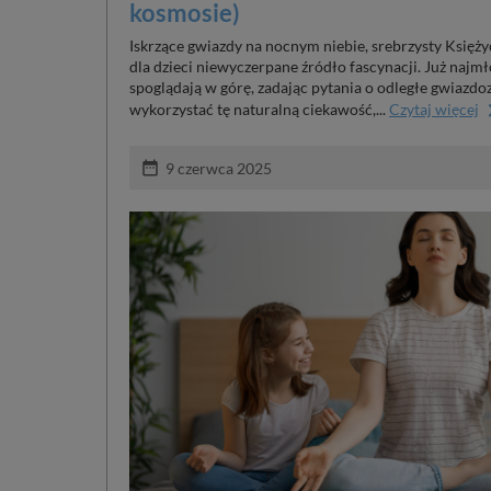
kosmosie)
Iskrzące gwiazdy na nocnym niebie, srebrzysty Księżyc
dla dzieci niewyczerpane źródło fascynacji. Już naj
spoglądają w górę, zadając pytania o odległe gwiazdo
keyboard_
wykorzystać tę naturalną ciekawość,...
Czytaj więcej
date_range
9 czerwca 2025