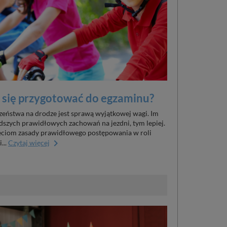
 się przygotować do egzaminu?
czeństwa na drodze jest sprawą wyjątkowej wagi. Im
dszych prawidłowych zachowań na jezdni, tym lepiej.
ieciom zasady prawidłowego postępowania w roli
keyboard_arrow_right
...
Czytaj więcej