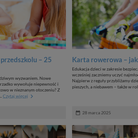
 przedszkolu – 25
Karta rowerowa – jak
Edukacja dzieci w zakresie bezpie
wcześniej zaczniemy uczyć najmło
rawdziwym wyzwaniem. Nowe
Najpierw z reguły przybliżamy dz
ierzadko wywołuje niepewność i
pieszych, a niebawem – także w roli
towo w nieznanym otoczeniu? Z
keyboard_arrow_right
..
Czytaj więcej
date_range
28 marca 2025