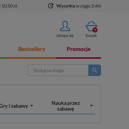
update
 10,50 zł
Wysyłka
w ciągu 2 dni
0
Zaloguj się
Koszyk
Bestsellery
Promocje
search
Nauka przez


Gry i zabawy
zabawę