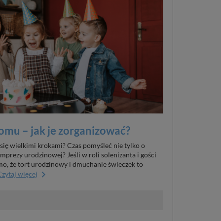
omu – jak je zorganizować?
się wielkimi krokami? Czas pomyśleć nie tylko o
 imprezy urodzinowej? Jeśli w roli solenizanta i gości
mo, że tort urodzinowy i dmuchanie świeczek to
keyboard_arrow_right
Czytaj więcej