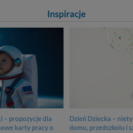
Inspiracje
i – propozycje dla
Dzień Dziecka – nie
mowe karty pracy o
domu, przedszkolu i s