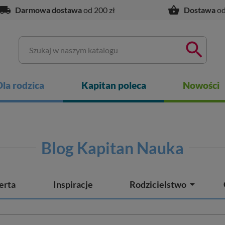
ocal_shipping
shopping_basket
Darmowa dostawa
od 200 zł
Dostawa
od

Dla rodzica
Kapitan poleca
Nowości
Blog Kapitan Nauka

erta
Inspiracje
Rodzicielstwo