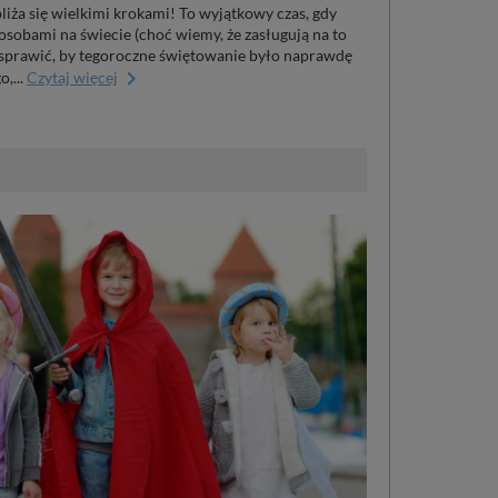
ża się wielkimi krokami! To wyjątkowy czas, gdy
osobami na świecie (choć wiemy, że zasługują na to
ak sprawić, by tegoroczne świętowanie było naprawdę
keyboard_arrow_right
,...
Czytaj więcej