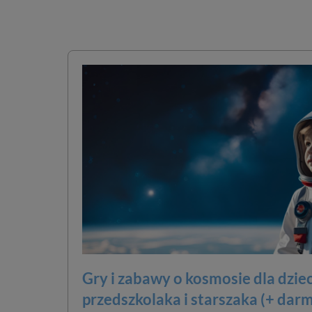
Gry i zabawy o kosmosie dla dziec
przedszkolaka i starszaka (+ dar