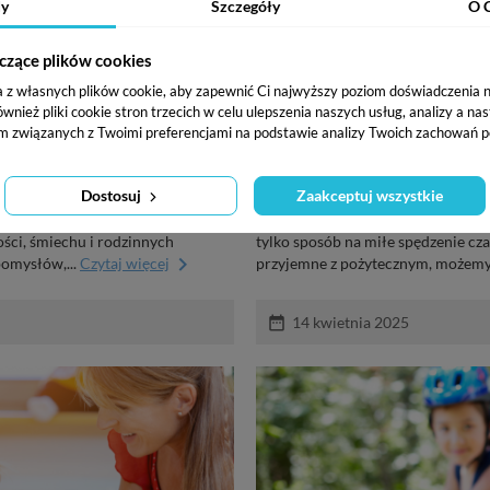
y
Szczegóły
O 
czące plików cookies
a z własnych plików cookie, aby zapewnić Ci najwyższy poziom doświadczenia na
ież pliki cookie stron trzecich w celu ulepszenia naszych usług, analizy a na
omysłów na zabawy i
Zabawy w gotowanie, 
m związanych z Twoimi preferencjami na podstawie analizy Twoich zachowań p
dzieci
Dostosuj
Zaakceptuj wszystkie
ię, jak zorganizować
Kuchnia to miejsce, w którym krea
 domu? Spokojnie, mamy na to
może okazać się niezwykłym źródł
ci, śmiechu i rodzinnych
tylko sposób na miłe spędzenie cz
keyboard_arrow_right
pomysłów,...
Czytaj więcej
przyjemne z pożytecznym, możemy.
date_range
14 kwietnia 2025