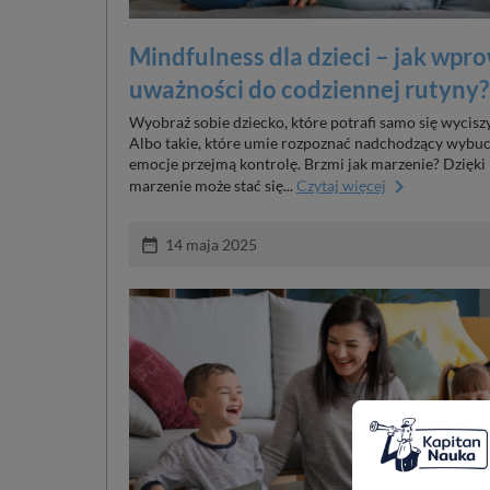
Mindfulness dla dzieci – jak wpr
uważności do codziennej rutyny?
Wyobraź sobie dziecko, które potrafi samo się wyci
Albo takie, które umie rozpoznać nadchodzący wybuch
emocje przejmą kontrolę. Brzmi jak marzenie? Dzięki 
keyboard_arrow_right
marzenie może stać się...
Czytaj więcej
date_range
14 maja 2025