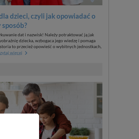
dla dzieci, czyli jak opowiadać o
y sposób?
wkuwanie dat i nazwisk! Należy potraktować ją jak
yobraźnię dziecka, wzbogaca jego wiedzę i pomaga
storia to przecież opowieść o wybitnych jednostkach,
keyboard_arrow_right
zytaj więcej