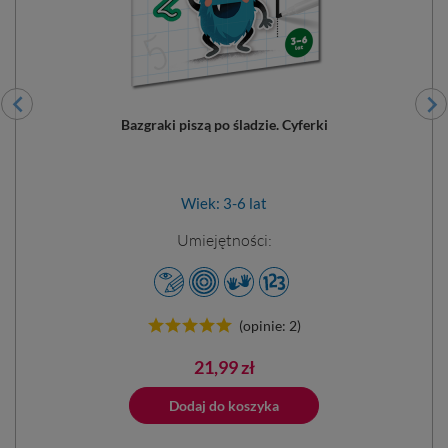
Bazgraki piszą po śladzie. Cyferki
Wiek: 3-6 lat
Umiejętności:
(opinie: 2)
Cena
21,99 zł
ano do koszyka
Dodaj do koszyka
Dodano do 