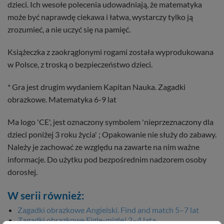
dzieci. Ich wesołe polecenia udowadniają, że matematyka
może być naprawdę ciekawa i łatwa, wystarczy tylko ją
zrozumieć, a nie uczyć się na pamięć.
Książeczka z zaokrąglonymi rogami została wyprodukowana
w Polsce, z troską o bezpieczeństwo dzieci.
* Gra jest drugim wydaniem Kapitan Nauka. Zagadki
obrazkowe. Matematyka 6-9 lat
Ma logo 'CE', jest oznaczony symbolem 'nieprzeznaczony dla
dzieci poniżej 3 roku życia' ; Opakowanie nie służy do zabawy.
Należy je zachować ze względu na zawarte na nim ważne
informacje. Do użytku pod bezpośrednim nadzorem osoby
dorosłej.
W serii również:
Zagadki obrazkowe Angielski. Find and match 5–7 lat
Zagadki obrazkowe Figle-migle! 2–4 lata