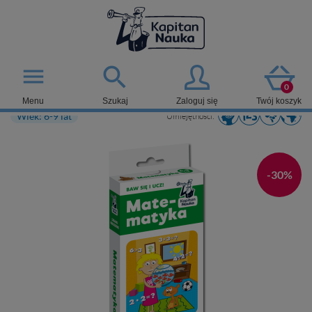

menu
0
Menu
Szukaj
Zaloguj się
Twój koszyk
Wiek: 6-9 lat
Umiejętności:
-30%