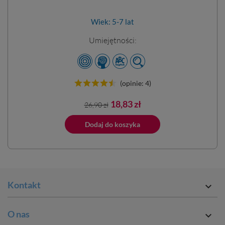
Wiek: 5-7 lat
Umiejętności:
(opinie: 4)
Cena
Cena
18,83 zł
26,90 zł
podstawowa
ano do koszyka
Dodaj do koszyka
Dodano do 
Kontakt

O nas
