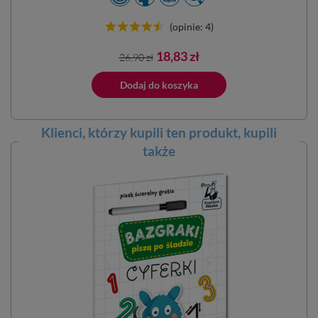
(opinie: 4)
Cena
Cena
18,83 zł
26,90 zł
podstawowa
ano do koszyka
Dodaj do koszyka
Klienci, którzy kupili ten
produkt
, kupili
także