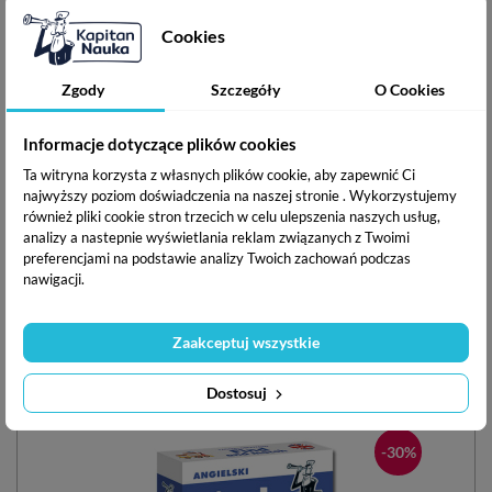
Zagadki obrazkowe Hip, hip, hurra 2–3 lata
Zagadki obrazkowe Re, re, kum, kum 2–3 lata
Cookies
Zagadki obrazkowe Zabawy logiczne 6–9 lat
Zgody
Szczegóły
O Cookies
ISBN:
978-83-67212-00-7
Data wydania:
listopad 2020
Informacje dotyczące plików cookies
Autor:
Natalia i Krzysztof Minge
Ilustrator:
Filip Depa
Ta witryna korzysta z własnych plików cookie, aby zapewnić Ci
najwyższy poziom doświadczenia na naszej stronie . Wykorzystujemy
Producent:
EDGARD PUBLISHING sp. z o.o., ul. Belgijska
również pliki cookie stron trzecich w celu ulepszenia naszych usług,
11/6, 02-511 Warszawa. Tel. +48 22 853-11-38, e-mail:
analizy a nastepnie wyświetlania reklam związanych z Twoimi
sklep@edgard.com.pl
preferencjami na podstawie analizy Twoich zachowań podczas
nawigacji.
Podziel się ze znajomymi
Zaakceptuj wszystkie
Inne w serii
Dostosuj
-30%