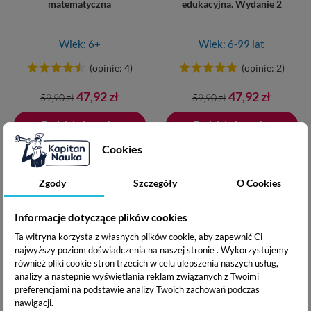
matematyczna
edukacyjna. Wydanie 2
Wiek: 6+
Wiek: 6-99 lat
(opinie: 4)
(opinie: 2)
Cena
Cena
Cena
Cena
47,92 zł
47,92 zł
59,90 zł
59,90 zł
podstawowa
podstawowa
Dodaj do koszyka
Dodano do koszyka
Dodaj do koszyka
Cookies
TOP
-20%
-20%
Zgody
Szczegóły
O Cookies
Informacje dotyczące plików cookies
Ta witryna korzysta z własnych plików cookie, aby zapewnić Ci
najwyższy poziom doświadczenia na naszej stronie . Wykorzystujemy
również pliki cookie stron trzecich w celu ulepszenia naszych usług,
Zakodowana wieża. Gra na
Mały inwestor. Gra rodzinna
analizy a nastepnie wyświetlania reklam związanych z Twoimi
kodowanie
preferencjami na podstawie analizy Twoich zachowań podczas
nawigacji.