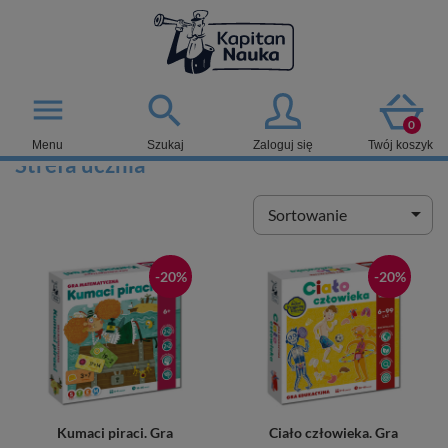

menu
0
Menu
Szukaj
Zaloguj się
Twój koszyk
Strefa ucznia

Sortowanie
-20%
-20%
Kumaci piraci. Gra
Ciało człowieka. Gra