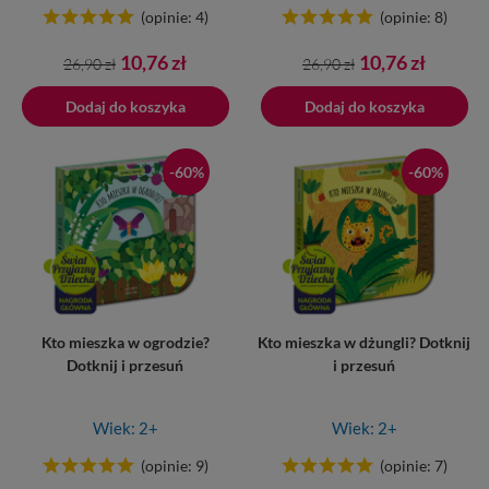
(opinie: 4)
(opinie: 8)
Cena
Cena
Cena
Cena
10,76 zł
10,76 zł
26,90 zł
26,90 zł
podstawowa
podstawowa
Dodaj do koszyka
Dodano do koszyka
Dodaj do koszyka
-60%
-60%
Kto mieszka w ogrodzie?
Kto mieszka w dżungli? Dotknij
Dotknij i przesuń
i przesuń
Wiek: 2+
Wiek: 2+
(opinie: 9)
(opinie: 7)