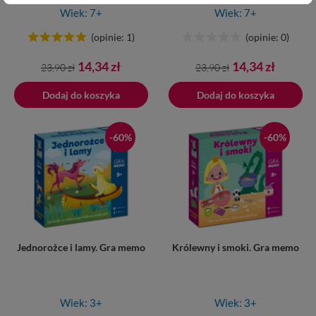
Wiek: 7+
Wiek: 7+
(opinie: 1)
(opinie: 0)
Cena
Cena
Cena
Cena
14,34 zł
14,34 zł
23,90 zł
23,90 zł
podstawowa
podstawowa
Dodaj do koszyka
Dodano do koszyka
Dodaj do koszyka
-60%
-60%
Jednorożce i lamy. Gra memo
Królewny i smoki. Gra memo
Wiek: 3+
Wiek: 3+