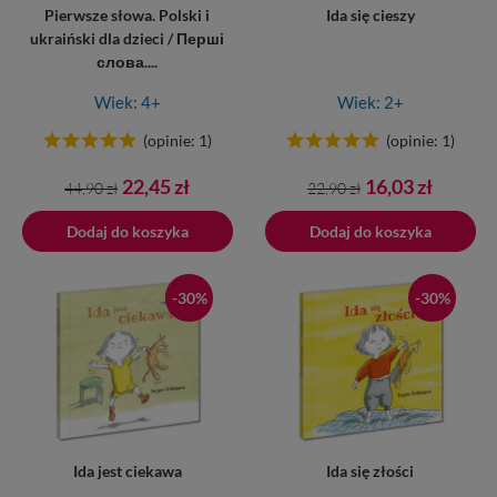
Pierwsze słowa. Polski i
Ida się cieszy
ukraiński dla dzieci / Перші
слова....
Wiek: 4+
Wiek: 2+
(opinie: 1)
(opinie: 1)
Cena
Cena
Cena
Cena
22,45 zł
16,03 zł
44,90 zł
22,90 zł
podstawowa
podstawowa
Dodaj do koszyka
Dodano do koszyka
Dodaj do koszyka
-30%
-30%
Ida jest ciekawa
Ida się złości