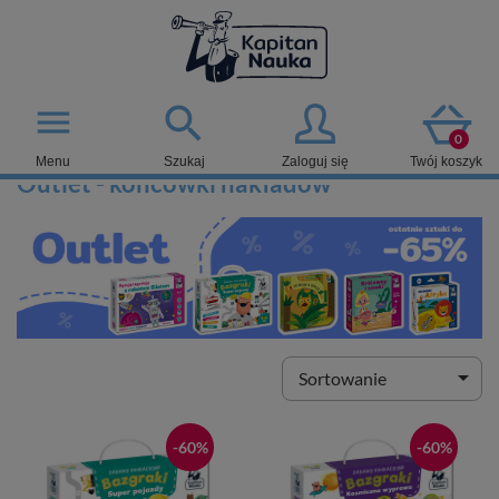

menu
0
Menu
Szukaj
Zaloguj się
Twój koszyk
Outlet - końcówki nakładów

Sortowanie
-60%
-60%