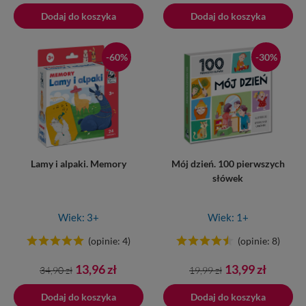
podstawowa
podstawowa
Dodaj do koszyka
Dodano do koszyka
Dodaj do koszyka
-60%
-30%
Lamy i alpaki. Memory
Mój dzień. 100 pierwszych
słówek
Wiek: 3+
Wiek: 1+
(opinie: 4)
(opinie: 8)
Cena
Cena
Cena
Cena
13,96 zł
13,99 zł
34,90 zł
19,99 zł
podstawowa
podstawowa
Dodaj do koszyka
Dodano do koszyka
Dodaj do koszyka