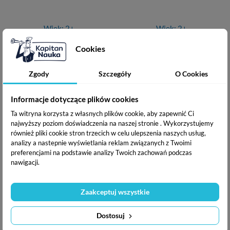
Wiek: 2+
Wiek: 2+
(opinie: 1)
(opinie: 1)
Cookies
Cena
Cena
Cena
Cena
16,03 zł
16,03 zł
22,90 zł
22,90 zł
Zgody
Szczegóły
O Cookies
podstawowa
podstawowa
Dodaj do koszyka
Dodano do koszyka
Dodaj do koszyka
Informacje dotyczące plików cookies
Ta witryna korzysta z własnych plików cookie, aby zapewnić Ci
-40%
-40%
najwyższy poziom doświadczenia na naszej stronie . Wykorzystujemy
również pliki cookie stron trzecich w celu ulepszenia naszych usług,
analizy a nastepnie wyświetlania reklam związanych z Twoimi
preferencjami na podstawie analizy Twoich zachowań podczas
nawigacji.
Zaakceptuj wszystkie
Księga niemieckich słówek
Księga francuskich słówek
(miękka okładka)
(miękka okładka)
Dostosuj