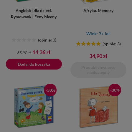
Angielski dla dzieci.
Afryka. Memory
Rymowanki. Eeny Meeny
Wiek: 3+ lat
(opinie: 0)
(opinie: 3)
Cena
Cena
14,36 zł
35,90 zł
34,90 zł
podstawowa
Dodaj do koszyka
Produkt chwilowo
niedostępny
-50%
-30%