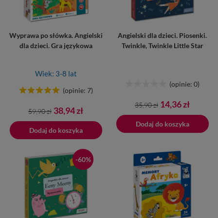
Wyprawa po słówka. Angielski
Angielski dla dzieci. Piosenki.
dla dzieci. Gra językowa
Twinkle, Twinkle Little Star
Wiek: 3-8 lat
(opinie: 0)
(opinie: 7)
Cena
Cena
14,36 zł
35,90 zł
Cena
Cena
38,94 zł
59,90 zł
podstawowa
podstawowa
Dodano do koszyka
Dodaj do koszyka
Dodaj do koszyka
-60%