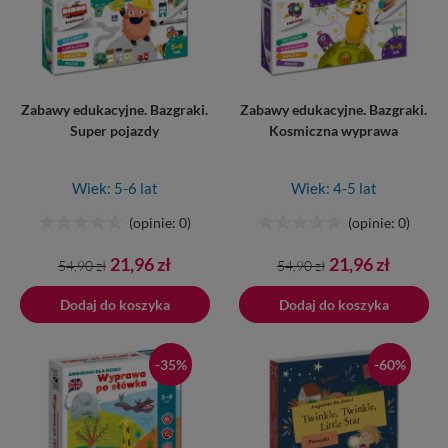
Zabawy edukacyjne. Bazgraki.
Zabawy edukacyjne. Bazgraki.
Super pojazdy
Kosmiczna wyprawa
Wiek: 5-6 lat
Wiek: 4-5 lat
(opinie: 0)
(opinie: 0)
Cena
Cena
Cena
Cena
21,96 zł
21,96 zł
54,90 zł
54,90 zł
podstawowa
podstawowa
Dodaj do koszyka
Dodano do koszyka
Dodaj do koszyka
-35%
-60%