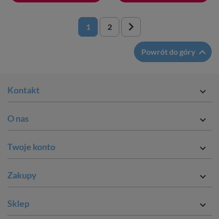

1
2

Powrót do góry
Kontakt

O nas

Twoje konto

Zakupy

Sklep
