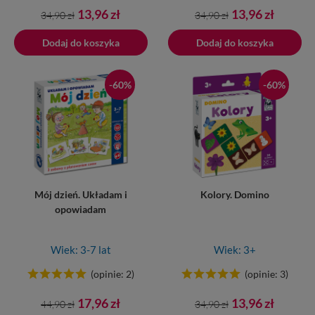
Cena
Cena
Cena
Cena
13,96 zł
13,96 zł
34,90 zł
34,90 zł
podstawowa
podstawowa
Dodaj do koszyka
Dodano do koszyka
Dodaj do koszyka
-60%
-60%
Mój dzień. Układam i
Kolory. Domino
opowiadam
Wiek: 3-7 lat
Wiek: 3+
(opinie: 2)
(opinie: 3)
Cena
Cena
Cena
Cena
17,96 zł
13,96 zł
44,90 zł
34,90 zł