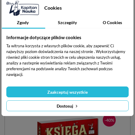
Cookies
Zgody
Szczegóły
O Cookies
ISBN:
978-83-6605-343-4
Zawartość:
książka, nagrania MP3 do pobrania
Informacje dotyczące plików cookies
Ilustrator:
Katarzyna Kołodziej
Ta witryna korzysta z własnych plików cookie, aby zapewnić Ci
Producent:
EDGARD PUBLISHING sp. z o.o., ul. Belgijska
najwyższy poziom doświadczenia na naszej stronie . Wykorzystujemy
11/6, 02-511 Warszawa. Tel. +48 22 853-11-38, e-mail:
również pliki cookie stron trzecich w celu ulepszenia naszych usług,
sklep@edgard.com.pl
analizy a nastepnie wyświetlania reklam związanych z Twoimi
preferencjami na podstawie analizy Twoich zachowań podczas
nawigacji.
Podziel się ze znajomymi
Zaakceptuj wszystkie
Inne w serii
Dostosuj
-40%