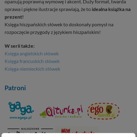
opanują poprawną wymowę i akcent. Duży format, twarda
oprawa i piękne ilustracje sprawiają, że to
idealna książka na
prezent!
Księga hiszpańskich słówek to doskonały pomysł na
rozpoczęcie przygody z językiem hiszpańskim!
W serii także:
Księga angielskich słówek
Księga francuskich słówek
Księga niemieckich słówek
Patroni