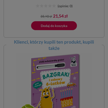
(opinie: 0)
Cena
Cena
21,54 zł
35,90 zł
podstawowa
ano do koszyka
Dodaj do koszyka
Dodano do 
Klienci, którzy kupili ten
produkt
, kupili
także