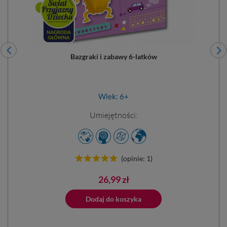
Bazgraki i zabawy 6-latków
Wiek: 6+
Umiejętności:
(opinie: 1)
Cena
26,99 zł
ano do koszyka
Dodaj do koszyka
Dodano do 