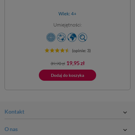
Wiek: 4+
Umiejętności:
(opinie: 3)
Cena
Cena
19,95 zł
39,90 zł
podstawowa
ano do koszyka
Dodaj do koszyka
Dodano do 
Kontakt

O nas
