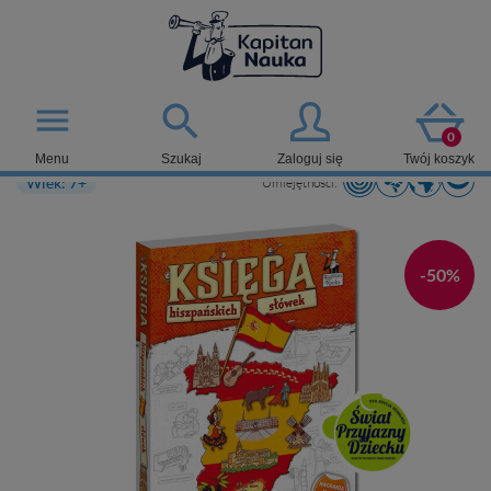

menu
0
Menu
Szukaj
Zaloguj się
Twój koszyk
Wiek: 7+
Umiejętności:
-50%