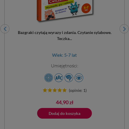
Bazgraki czytają wyrazy i zdania. Czytanie sylabowe.
Teczka...
Wiek: 5-7 lat
Umiejętności:
(opinie: 1)
Cena
44,90 zł
ano do koszyka
Dodaj do koszyka
Dodano do 