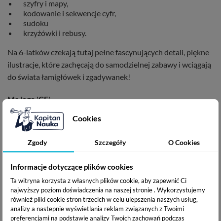
szyfry i mapy,
kodowanie i sekwencje cyfr,
sudoku
krzyżówki i rebusy.
Na 6-latków czekają tutaj pełne fascynujących detali, piękne
ilustracje, które zachęcają do samodzielnej zabawy i wciągają
do świata łamigłówek i zgadywanek!
Ma logo 'CE'.
Cookies
W serii
:
Łamigłówki dla 3-latka
Zgody
Szczegóły
O Cookies
Łamigłówki dla 4-latka
Łamigłówki dla 5-latka
Informacje dotyczące plików cookies
ISBN:
978-83-68043-25-9
Ta witryna korzysta z własnych plików cookie, aby zapewnić Ci
najwyższy poziom doświadczenia na naszej stronie . Wykorzystujemy
Data wydania:
sierpień 2025
również pliki cookie stron trzecich w celu ulepszenia naszych usług,
Stron:
96
analizy a nastepnie wyświetlania reklam związanych z Twoimi
Zawartość:
Książka
preferencjami na podstawie analizy Twoich zachowań podczas