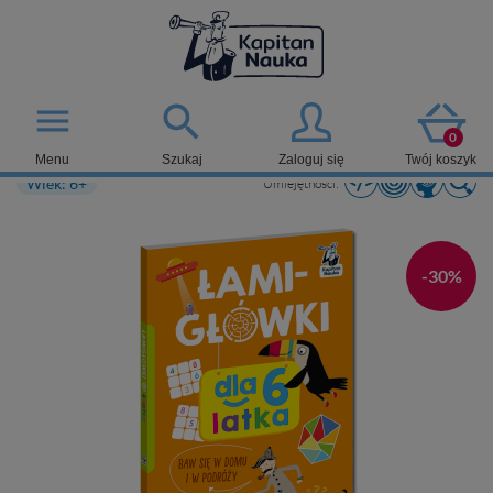

menu
0
Menu
Szukaj
Zaloguj się
Twój koszyk
Wiek: 6+
Umiejętności:
-30%