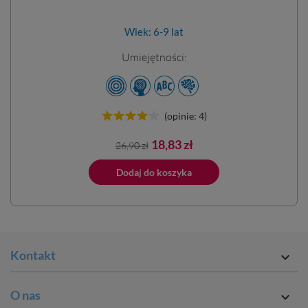
Wiek: 6-9 lat
Umiejętności:
(opinie: 4)
Cena
Cena
18,83 zł
26,90 zł
podstawowa
ano do koszyka
Dodaj do koszyka
Dodano do 
Kontakt

O nas
