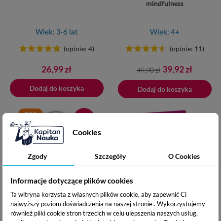
mindfulness
Wiek: 3-6 lat
Wiek: 4+
(opinie: 4)
(opinie: 11)
Cena
Cena
Cena
26,99 zł
39,92 zł
49,90 zł
podstawowa
Dodaj do koszyka
Dodano do koszyka
Dodaj do koszyka
TOP
-20%
Cookies
Zgody
Szczegóły
O Cookies
Informacje dotyczące plików cookies
Ta witryna korzysta z własnych plików cookie, aby zapewnić Ci
Joga dla dzieci. Trening ciała i
Emocje. Puzzle malucha
najwyższy poziom doświadczenia na naszej stronie . Wykorzystujemy
umysłu
również pliki cookie stron trzecich w celu ulepszenia naszych usług,