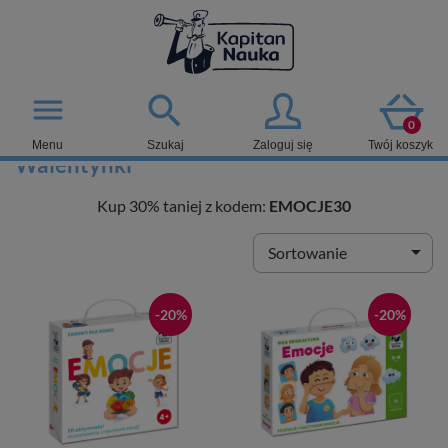

menu
0
Menu
Szukaj
Zaloguj się
Twój koszyk
Walentynki
Kup 30% taniej z kodem:
EMOCJE30

Sortowanie
-20%
-20%