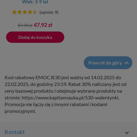
Wiek: 3-9 lat
(opinie: 9)
Cena
Cena
47,92 zł
59,90 zł
podstawowa
Dodaj do koszyka

Powrót do góry
Kod rabatowy EMOCJE30 jest ważny od 14.02.2025 do
22.02.2025, do godziny 23:59. Rabat 30% naliczany jest od
ceny bazowej produktu i obejmuje wybrane produkty na
stronie: https://www.kapitannauka.pl/530-walentynki.
Promocja nie łączy się z innymi rabatami i kodami
promocyjnymi.
Kontakt
