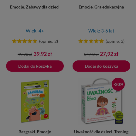
Emocje. Zabawy dla dzieci
Emocje. Gra edukacyjna
Wiek: 4+
Wiek: 3-6 lat
(opinie: 2)
(opinie: 3)
Cena
Cena
Cena
Cena
39,92 zł
27,92 zł
49,90 zł
34,90 zł
podstawowa
podstawowa
Dodaj do koszyka
Dodano do koszyka
Dodaj do koszyka
-20%
Bazgraki. Emocje
Uważność dla dzieci. Trening