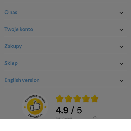
O nas

Twoje konto

Zakupy

Sklep

English version

4.9
/ 5
541
opinii