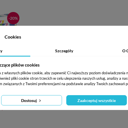
-20%
Cookies
y
Szczegóły
O 
omory. Gra
czące plików cookies
enie
a z własnych plików cookie, aby zapewnić Ci najwyższy poziom doświadczenia na
ież pliki cookie stron trzecich w celu ulepszenia naszych usług, analizy a na
m związanych z Twoimi preferencjami na podstawie analizy Twoich zachowań p
6 lat
(opinie: 6)
Dostosuj
Zaakceptuj wszystkie
ena
3,92 zł
wowa