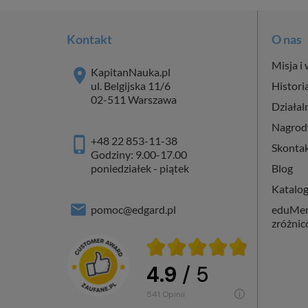
Kontakt
O nas
Misja i 
KapitanNauka.pl
ul. Belgijska 11/6
Histori
02-511 Warszawa
Działal
Nagrod
+48 22 853-11-38
Skontak
Godziny: 9.00-17.00
poniedziałek - piątek
Blog
Katalo
pomoc@edgard.pl
eduMent
zróżni
4.9
/ 5
541
opinii