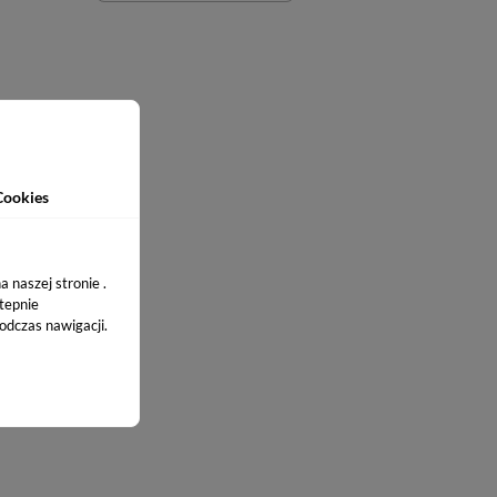
Cookies
 naszej stronie .
stepnie
odczas nawigacji.