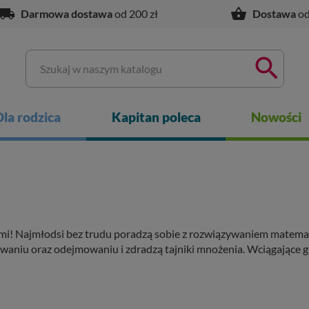
ocal_shipping
shopping_basket
Darmowa dostawa
od 200 zł
Dostawa
od

Dla rodzica
Kapitan poleca
Nowości
i! Najmłodsi bez trudu poradzą sobie z rozwiązywaniem matemat
aniu oraz odejmowaniu i zdradzą tajniki mnożenia. Wciągające gry