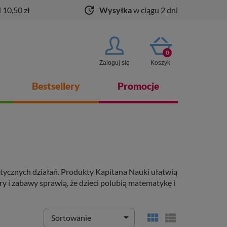
update
 10,50 zł
Wysyłka
w ciągu 2 dni
0
Zaloguj się
Koszyk
Bestsellery
Promocje
ycznych działań. Produkty Kapitana Nauki ułatwią
 i zabawy sprawią, że dzieci polubią matematykę i



Sortowanie