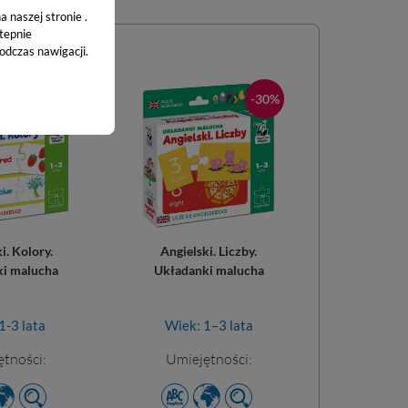
 naszej stronie .
stepnie
odczas nawigacji.
-30%
-30%
i. Kolory.
Angielski. Liczby.
i malucha
Układanki malucha
1-3 lata
Wiek: 1–3 lata
tności:
Umiejętności: