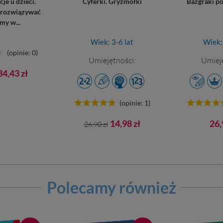
je u dzieci.
Cyferki. Gryzmołki
Bazgraki po
 rozwiązywać
my w...
Wiek: 3-6 lat
Wiek: 
(opinie: 0)
Umiejętności:
Umieję
Cena
34,43 zł
awowa
(opinie: 1)
Cena
Cena
Ce
14,98 zł
26,
26,90 zł
podstawowa
Polecamy również