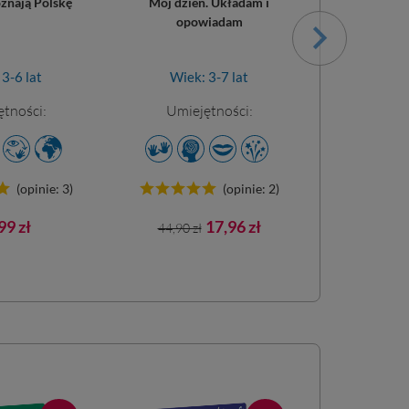
znają Polskę
Mój dzień. Układam i
Polska p
opowiadam
eduk
3-6 lat
Wiek: 3-7 lat
Wiek
tności:
Umiejętności:
Umiej
(opinie: 3)
(opinie: 2)
na
Cena
Cena
Cena
99 zł
17,96 zł
44,90 zł
64,90 zł
podstawowa
podst