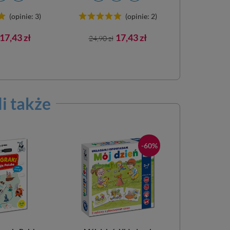
(opinie: 3)
(opinie: 2)
Cena
Cena
Cena
17,43 zł
17,43 zł
24,90 zł
awowa
podstawowa
li także
-60%