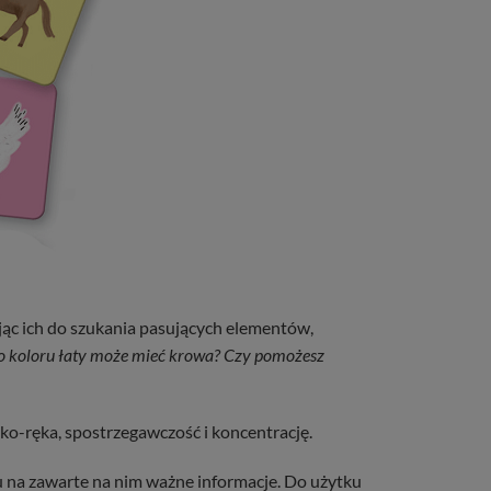
ąc ich do szukania pasujących elementów,
ego koloru łaty może mieć krowa? Czy pomożesz
oko-ręka, spostrzegawczość i koncentrację.
u na zawarte na nim ważne informacje. Do użytku