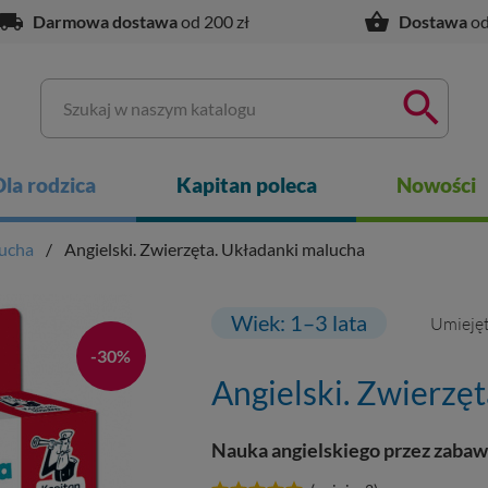
ocal_shipping
shopping_basket
Darmowa dostawa
od 200 zł
Dostawa
od

Dla rodzica
Kapitan poleca
Nowości
ucha
Angielski. Zwierzęta. Układanki malucha
Wiek: 1–3 lata
Umiejęt
-30%
Angielski. Zwierzę
Nauka angielskiego przez zabaw