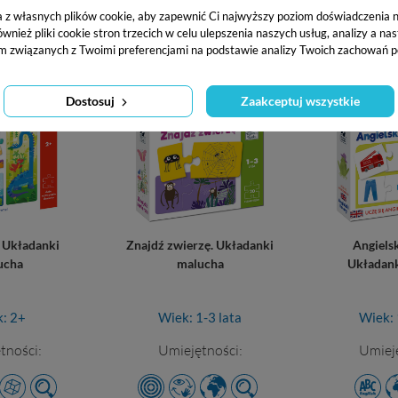
Inne w serii
a z własnych plików cookie, aby zapewnić Ci najwyższy poziom doświadczenia na
ież pliki cookie stron trzecich w celu ulepszenia naszych usług, analizy a na
m związanych z Twoimi preferencjami na podstawie analizy Twoich zachowań p
-30%
-30%
Dostosuj
Zaakceptuj wszystkie
 Układanki
Znajdź zwierzę. Układanki
Angielsk
ucha
malucha
Układank
: 2+
Wiek: 1-3 lata
Wiek: 
tności:
Umiejętności:
Umieję