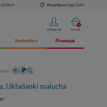
update
 10,50 zł
Wysyłka
w ciągu 2 dni
0
Zaloguj się
Koszyk
Bestsellery
Promocje
ności:
ta. Układanki malucha
ę!