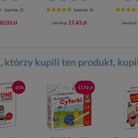
(opinie: 2)
(opinie: 4)
Cena
Cena
Cena
Cena
30,03 zł
17,43 zł
24,90 zł
24,90 zł
awowa
podstawowa
podst
, którzy kupili ten
produkt
, kupi
-25%
-11,92 zł