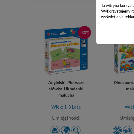
Ta witryna korzyst
Wykorzystujemy równ
wyświetlania rekla
-30%
Angielski. Pierwsze
Dinozaury.
słówka. Układanki
mal
malucha
Wiek: 1-3 Lata
Wiek
Umiejętności:
Umieję