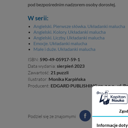
pod bezpośrednim nadzorem osoby dorosłej.
W serii:
Angielski. Pierwsze słówka. Układanki malucha
Angielski. Kolory. Układanki malucha
Angielski. Liczby. Układanki malucha
Emocje. Układanki malucha
Małe i duże. Układanki malucha
ISBN:
590-49-05917-59-1
Data wydania:
sierpień 2023
Zawartość:
21 puzzli
Ilustrator:
Monika Karpińska
Producent:
EDGARD PUBLISHING sp. z o.o., ul. Be
Zgod
Podziel się ze znajomymi
Informacje doty