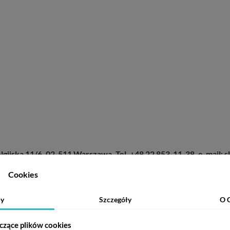
lgijska 11/6, 02-511 Warszawa. Tel. +48 22 853-11-38, e-mail:
Cookies
y
Szczegóły
O 
czące plików cookies