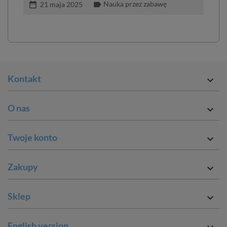
Nauka przez zabawę
date_range
label
date_ran
21 maja 2025
Kontakt

O nas

Twoje konto

Zakupy

Sklep

English version