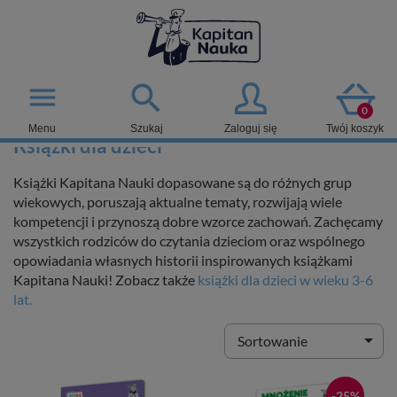

menu
0
Menu
Szukaj
Zaloguj się
Twój koszyk
Książki dla dzieci
Książki Kapitana Nauki
dopasowane są do różnych grup
wiekowych, poruszają aktualne tematy, rozwijają wiele
kompetencji i
przynoszą dobre wzorce zachowań. Zachęcamy
wszystkich rodziców do czytania dzieciom oraz wspólnego
opowiadania własnych historii inspirowanych książkami
Kapitana Nauki! Zobacz także
książki dla dzieci w wieku 3-6
lat.

Sortowanie
-25%