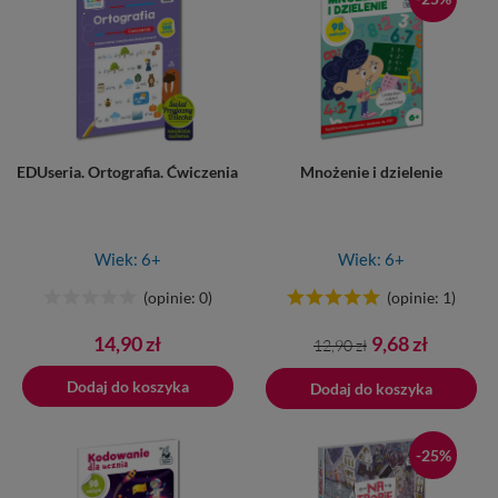
EDUseria. Ortografia. Ćwiczenia
Mnożenie i dzielenie
Wiek: 6+
Wiek: 6+
(opinie: 0)
(opinie: 1)
Cena
Cena
Cena
14,90 zł
9,68 zł
12,90 zł
podstawowa
Dodaj do koszyka
Dodano do koszyka
Dodaj do koszyka
-25%