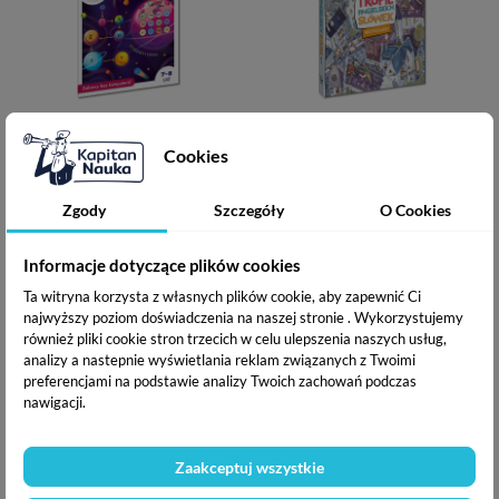
Kodowanie dla ucznia
Na tropie angielskich słówek.
Wydanie 3.
Cookies
Zgody
Szczegóły
O Cookies
Wiek: 7–8 lat
Wiek: 7+
(opinie: 2)
(opinie: 1)
Informacje dotyczące plików cookies
Ta witryna korzysta z własnych plików cookie, aby zapewnić Ci
Cena
Cena
Cena
12,90 zł
41,18 zł
54,90 zł
najwyższy poziom doświadczenia na naszej stronie . Wykorzystujemy
podstawowa
również pliki cookie stron trzecich w celu ulepszenia naszych usług,
Dodaj do koszyka
Dodano do koszyka
Dodaj do koszyka
analizy a nastepnie wyświetlania reklam związanych z Twoimi
preferencjami na podstawie analizy Twoich zachowań podczas
nawigacji.

Powrót do góry
Zaakceptuj wszystkie