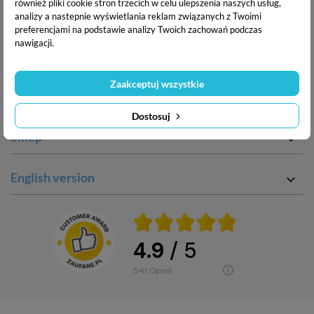
również pliki cookie stron trzecich w celu ulepszenia naszych usług,
O nas

analizy a nastepnie wyświetlania reklam związanych z Twoimi
preferencjami na podstawie analizy Twoich zachowań podczas
nawigacji.
Twoje konto

Zaakceptuj wszystkie
Zakupy

Dostosuj
Sklep

English version

4.9
/ 5
541
opinii