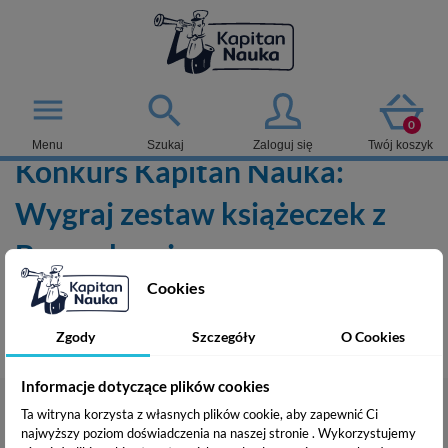

menu
0
Menu
Szukaj
Zaloguj się
Twój koszyk
Konkurs Kapitan Nauka:
Wygraj zestaw książeczek z
Bazgrakami
Cookies
Regulamin konkursu - Wygraj zestaw - książeczki z
Bazgrakami
Zgody
Szczegóły
O Cookies
Informacje dotyczące plików cookies
Kontakt

Ta witryna korzysta z własnych plików cookie, aby zapewnić Ci
najwyższy poziom doświadczenia na naszej stronie . Wykorzystujemy